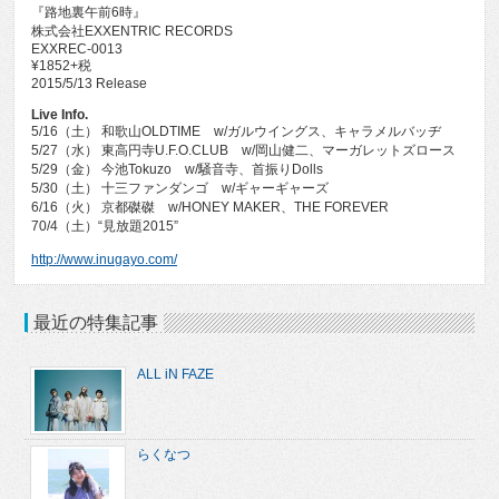
『路地裏午前6時』
株式会社EXXENTRIC RECORDS
EXXREC-0013
¥1852+税
2015/5/13 Release
Live Info.
5/16（土） 和歌山OLDTIME w/ガルウイングス、キャラメルバッヂ
5/27（水） 東高円寺U.F.O.CLUB w/岡山健二、マーガレットズロース
5/29（金） 今池Tokuzo w/騒音寺、首振りDolls
5/30（土） 十三ファンダンゴ w/ギャーギャーズ
6/16（火） 京都磔磔 w/HONEY MAKER、THE FOREVER
70/4（土）“見放題2015”
http://www.inugayo.com/
最近の特集記事
ALL iN FAZE
らくなつ