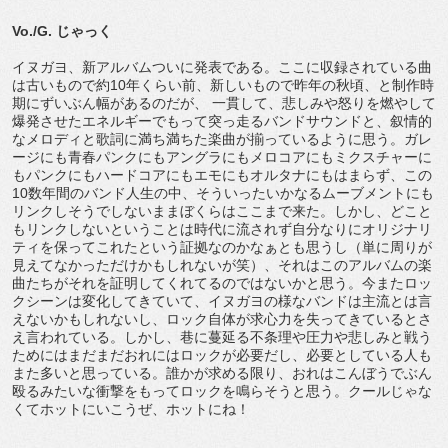
Vo./G. じゃっく
イヌガヨ、新アルバムついに発表である。ここに収録されている曲
は古いもので約10年くらい前、新しいもので昨年の秋頃、と制作時
期にずいぶん幅があるのだが、 一貫して、悲しみや怒りを燃やして
爆発させたエネルギーでもって突っ走るバンドサウンドと、叙情的
なメロディと歌詞に満ち満ちた楽曲が揃っているように思う。ガレ
ージにも青春パンクにもアングラにもメロコアにもミクスチャーに
もパンクにもハードコアにもエモにもオルタナにもはまらず、この
10数年間のバンド人生の中、そういったいかなるムーブメントにも
リンクしそうでしないままぼくらはここまで来た。しかし、どこと
もリンクしないということは時代に流されず自分なりにオリジナリ
ティを保ってこれたという証拠なのかなぁとも思うし（単に周りが
見えてなかっただけかもしれないが笑）、それはこのアルバムの楽
曲たちがそれを証明してくれてるのではないかと思う。今またロッ
クシーンは変化してきていて、イヌガヨの様なバンドは主流とは言
えないかもしれないし、ロック自体が求心力を失ってきているとさ
え言われている。しかし、巷に蔓延る不条理や圧力や悲しみと戦う
ためにはまだまだおれにはロックが必要だし、必要としている人も
また多いと思っている。誰かが求める限り、おれはこんぼうでぶん
殴るみたいな衝撃をもってロックを鳴らそうと思う。クールじゃな
くてホットにいこうぜ、ホットにね！