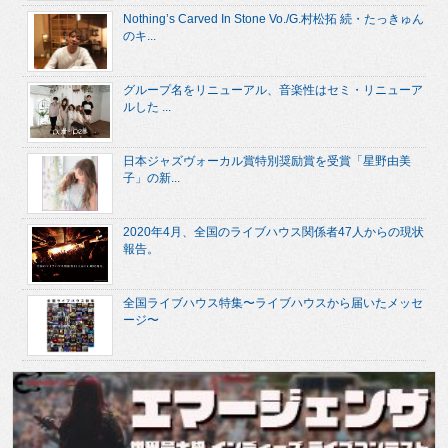
Nothing’s Carved In Stone Vo./G.村松拓 続・たっきゅん
のキ...
グループ名をリニューアル、音楽性はセミ・リニューア
ルした ...
日本ジャズヴォーカル賞特別奨励賞を受賞「星野由美
子」の新...
2020年4月、全国のライブハウス関係者47人からの現状
報告。
全国ライブハウス特集〜ライブハウスから届いたメッセ
ージ〜