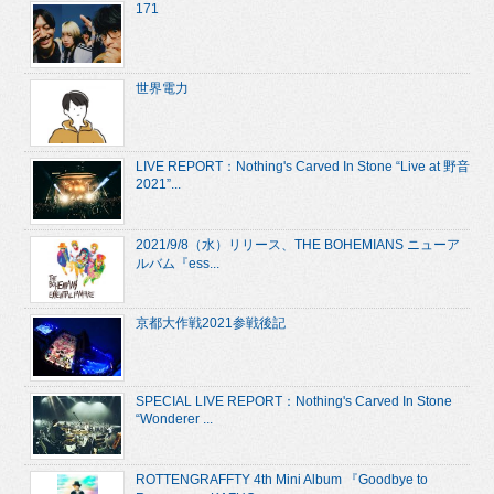
171
世界電力
LIVE REPORT：Nothing's Carved In Stone “Live at 野音
2021”...
2021/9/8（水）リリース、THE BOHEMIANS ニューア
ルバム『ess...
京都大作戦2021参戦後記
SPECIAL LIVE REPORT：Nothing's Carved In Stone
“Wonderer ...
ROTTENGRAFFTY 4th Mini Album 『Goodbye to