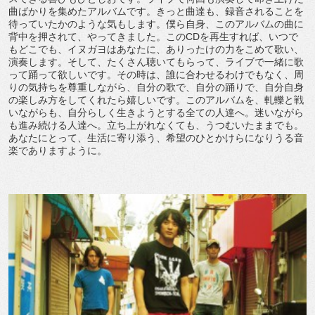
曲ばかりを集めたアルバムです。きっと曲達も、録音されることを
待っていたかのような気もします。僕ら自身、このアルバムの曲に
背中を押されて、やってきました。このCDを再生すれば、いつで
もどこでも、イヌガヨはあなたに、ありったけの力をこめて歌い、
演奏します。そして、たくさん聴いてもらって、ライブで一緒に歌
って踊って欲しいです。その時は、誰に合わせるわけでもなく、周
りの気持ちを尊重しながら、自分の歌で、自分の踊りで、自分自身
の楽しみ方をしてくれたら嬉しいです。このアルバムを、軋轢と戦
いながらも、自分らしく生きようとする全ての人達へ。迷いながら
も進み続ける人達へ。立ち上がれなくても、うつむいたままでも。
あなたにとって、生活に寄り添う、希望のひとかけらになりうる音
楽でありますように。