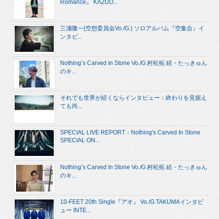
Romance』 KAZUO...
三浦隆一(空想委員会Vo./G.) ソロアルバム『空集合』イ
ンタビ...
Nothing’s Carved In Stone Vo./G.村松拓 続・たっきゅん
のキ...
それでも世界が続くならインタビュー：終わりを見据え
ても尚...
SPECIAL LIVE REPORT：Nothing's Carved In Stone
SPECIAL ON...
Nothing’s Carved In Stone Vo./G.村松拓 続・たっきゅん
のキ...
10-FEET 20th Single『アオ』 Vo./G.TAKUMAインタビ
ュー INTE...