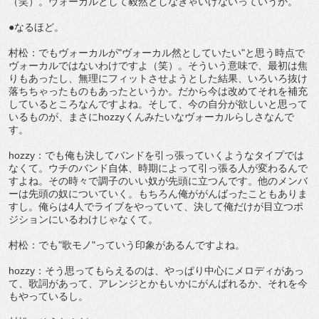
（笑）。ヴォーカルとして毅然としなきゃいけないっていうか。
●なるほど。
村松：でもヴォーカルが"ヴォーカル然としていたい"と思う時点で
ヴォーカルではないわけですよ（笑）。そういう意味で、最初は焦
りもあったし、無理にフィットさせようとした結果、いろいろ抜け
落ちちゃったものもあったというか。だから今は改めてそれを補充
しているところなんですよね。そして、今の自分が欲しいと思って
いるものが、まさにhozzyくんみたいなヴォーカルらしさなんで
す。
hozzy：でも俺も決してバンドを引っ張っていくようなタイプでは
なくて。ウチのバンド自体、時期によって引っ張る人が変わるんで
すよね。その時々で調子のいい奴が先頭に立つんです。他のメンバ
ーは先頭の奴についていく。もちろん俺ががんばったこともありま
すし。俺らは4人でライブをやっていて、決して俺だけが目立つポ
ジションにいるわけじゃなくて。
村松：でも"歌モノ"っていう印象があるんですよね。
hozzy：そう思ってもらえるのは、やっぱり中心にメロディがあっ
て、歌詞があって、アレンジとかもいかにがんばれるか、それを今
もやっているし。