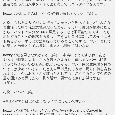
生活であった出来事をくよくよと考えてしまうタイプなんです。
hozzy：思い出すのはサイパンの青い海じゃないと（笑）。
村松：もちろんサイパンは行ってよかったと思ってるけど、みんな
と生活した中で俺は意地悪だったとか。そういう部分が根本にある
から、バンドで自分が100％満足することは不可能なんです。でも
満足することへの欲求もあるし、できない自分に対してのイラつき
もあるから、ずっと方法を探っているところですね。バンドとして
の満足と自分としての満足、両方とも諦めてはいない。
hozzy：俺も同じな気がする（笑）。本当にそうですよね。あと、
やっぱり時期による。さっき言ったように、俺もメンバーも時期に
よって調子のいい奴と悪い奴がいるから、バンド内の空気感を見つ
つそこは決めています。たとえ自己満足だろうが、周りに何を言わ
れようが、今はお客さんが離れたとしても、こうすることで今後の
道が開けると思ったら、貫き通す。要するにさじ加減ですね
（笑）。
村松：ハハハ（笑）。
●今回の2マンはどのようなライブにしたいですか？
hozzy：今まで対バンしたことのなかったNothing's Carved In
Stoneと2マンをやれる場が実現して、絶対楽しいと思うんですよ。