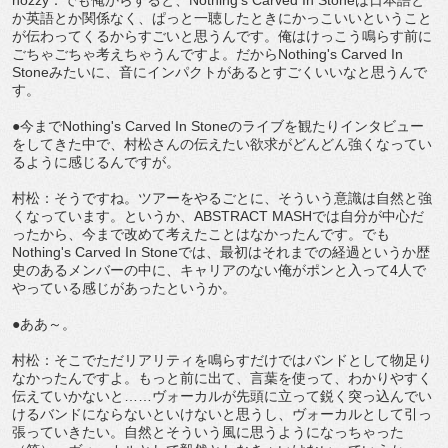
か英語とか関係なく、ぱっと一聴したときにかっこいいということ
が伝わってくるからすごいと思うんです。俺はけっこう鳴らす前に
ごちゃごちゃ考えちゃうんですよ。だからNothing's Carved In
Stoneみたいに、音にインパクトがあるとすごくいいなと思うんで
す。
●今までNothing's Carved In Stoneのライブを観たりインタビュー
をしてきた中で、村松さんの伝えたい欲求がどんどん強くなってい
るように感じるんですが。
村松：そうですね。ツアーをやるごとに、そういう意識は自然と強
くなっています。というか、ABSTRACT MASHでは自分が中心だ
ったから、今まで改めて考えたことはなかったんです。でも
Nothing's Carved In Stoneでは、最初はそれまでの経過というか歴
史のあるメンバーの中に、キャリアのない俺がポンと入って4人で
やっている感じがあったというか。
●ああ～。
村松：そこでただリアリティを鳴らすだけではバンドとして物足り
なかったんですよ。もっと前に出て、言葉を使って、わかりやすく
伝えていかないと……ヴォーカルが先頭に立って鋭く突っ込んでい
けるバンドにならないといけないと思うし、ヴォーカルとして引っ
張っていきたい。自然とそういう風に思うようになっちゃった