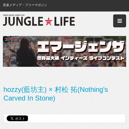
音楽メディア・フリーマガジン
hozzy(藍坊主) × 村松 拓(Nothing’s
Carved In Stone)