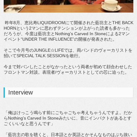
昨年8月、恵比寿LIQUIDROOMにて開催された藍坊主とTHE BACK
HORNという2マンに思わずテンションが上がった読者も多かった
だろうが、今度は藍坊主とNothing's Carved In Stoneによる2マン
イベント“UNDER THE INFLUENCE”の開催が発表された。
そこで今月号のJUNGLE☆LIFEでは、両バンドのヴォーカリストを
招いてSPECIAL TALK SESSIONを敢行。
今まで対バンしたことがなかったという両者が初めて顔合わせした
フロントマン対談。表現者/ヴォーカリストとしての芯に迫った。
Interview
「俺はけっこう鳴らす前にごちゃごちゃ考えちゃうんですよ。だか
らNothing's Carved In Stoneみたいに、音にインパクトがあるとす
ごくいいなと思うんです」
「藍坊主の歌を聴くと、日本語とか英語とかそんなものはぶち抜い