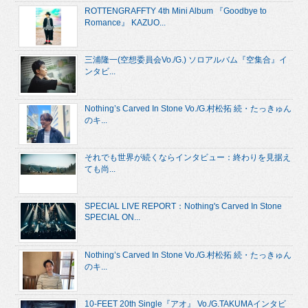
ROTTENGRAFFTY 4th Mini Album 『Goodbye to
Romance』 KAZUO...
三浦隆一(空想委員会Vo./G.) ソロアルバム『空集合』イ
ンタビ...
Nothing’s Carved In Stone Vo./G.村松拓 続・たっきゅん
のキ...
それでも世界が続くならインタビュー：終わりを見据え
ても尚...
SPECIAL LIVE REPORT：Nothing's Carved In Stone
SPECIAL ON...
Nothing’s Carved In Stone Vo./G.村松拓 続・たっきゅん
のキ...
10-FEET 20th Single『アオ』 Vo./G.TAKUMAインタビ