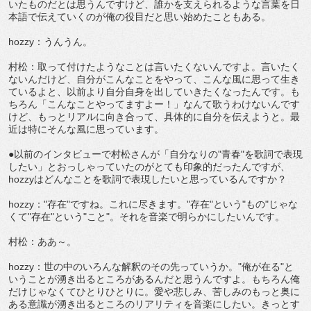
いたものだとは思うんですけど、誰かを支えられるような言葉を日
本語で伝えていくのが俺の役目だと思い始めたこともある。
hozzy：うんうん。
村松：取って付けたようなことは言いたくないんですよ。言いたく
ないんだけど、自分がこんなことをやって、こんな風に思って生き
ているよと、以前より自分自身を出していきたくなったんです。も
ちろん「こんなことやってますよー！」なんて歌うわけないんです
けど、もっとリアルに向き合って、具体的に自分を伝えようと。最
近は特にそんな風に思っています。
●以前のインタビューで村松さんが「自分なりの"青春"を歌詞で表現
したい」とおっしゃっていたのがとても印象的だったんですが、
hozzyはどんなことを歌詞で表現したいと思っているんですか？
hozzy："存在"ですね。これに尽きます。"存在"という"もの"じゃな
くて"存在"という"こと"。それを音楽で明らかにしたいんです。
村松：ああ～。
hozzy：世の中のいろんな解釈のその先っていうか。"俺が在る"と
いうことが湧き出るところがあるんだと思うんですよ。もちろん俺
だけじゃなくてひとりひとりに。愛や悲しみ、苦しみのもっと奥に
ある意識が湧き出るところのリアリティを音楽にしたい。きっとす