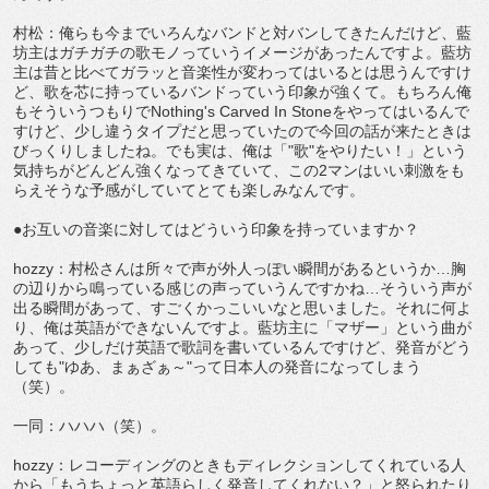
村松：俺らも今までいろんなバンドと対バンしてきたんだけど、藍
坊主はガチガチの歌モノっていうイメージがあったんですよ。藍坊
主は昔と比べてガラッと音楽性が変わってはいるとは思うんですけ
ど、歌を芯に持っているバンドっていう印象が強くて。もちろん俺
もそういうつもりでNothing's Carved In Stoneをやってはいるんで
すけど、少し違うタイプだと思っていたので今回の話が来たときは
びっくりしましたね。でも実は、俺は「"歌"をやりたい！」という
気持ちがどんどん強くなってきていて、この2マンはいい刺激をも
らえそうな予感がしていてとても楽しみなんです。
●お互いの音楽に対してはどういう印象を持っていますか？
hozzy：村松さんは所々で声が外人っぽい瞬間があるというか…胸
の辺りから鳴っている感じの声っていうんですかね…そういう声が
出る瞬間があって、すごくかっこいいなと思いました。それに何よ
り、俺は英語ができないんですよ。藍坊主に「マザー」という曲が
あって、少しだけ英語で歌詞を書いているんですけど、発音がどう
しても"ゆあ、まぁざぁ～"って日本人の発音になってしまう
（笑）。
一同：ハハハ（笑）。
hozzy：レコーディングのときもディレクションしてくれている人
から「もうちょっと英語らしく発音してくれない？」と怒られたり