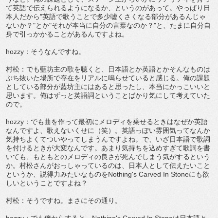
て英語で伝えられるようになるか、というのがあって。やっぱり日
本人だから"英語で歌うことで多少嘘くさくなる部分があるんじゃ
ないか？"とか"それが本当に自分の言葉なのか？"と、たまに自分自
身で引っかかることがあるんですよね。
hozzy：そうなんですね。
村松：でも藍坊主の歌を聴くと、日本語とか英語とかそんなものは
ぶち抜いた場所で存在をリアルに鳴らせていると感じる。俺の課題
としている部分が藍坊主にはあると思ったし、本当にかっこいいと
思います。俺はずっと英語詞ということばかり気にして考えていた
ので。
hozzy：でも曲を作って最初にメロディを乗せるときはなぜか英語
なんですよ、歌えないくせに（笑）。英語っぽい雰囲気ってなんか
気持ちよくてついやってしまうんですよね。で、いざ日本語で歌詞
を付けるときが大変なんです。あまり気持ちを込めすぎて歌詞を書
いても、もともとのメロディの良さが死んでしまう気がするという
か。村松さんがおっしゃっているのは、日本人として伝えたいこと
というか、説得力みたいなものをNothing's Carved In Stoneにも欲
しいということですよね？
村松：そうですね。まさにその通り。
hozzy：でも俺からすると、Nothing's Carved In Stoneは日本語と