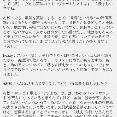
して（笑）。だから英語の上手いヴォーカリストはすごく羨ましい
ですね。
村松：でも、歌詞を英語にすることで、"発音"という歌への評価基
準が増えるという弊害もあったりして。音程とか音楽的なことを除
いて、歌に"良い/悪い"はないじゃないですか。気持ちがこもってい
るかいないかなんて人からは分からない部分だし。俺はもちろんネ
イティブじゃないから、発音の善し悪しが常についてまわるので、
自分でやっていてもたまに"しんどいな"と思うことがありますよ
（笑）。
hozzy：アハハ（笑）。それでもやっぱり自分といちばん違う部分
だから、英語詞で歌えるヴォーカリストに憧れがありますね。あ
と、曲のアレンジやバンド感もすげえかっこいいじゃないですか。
ライブで観たらもっとかっこいいんだろうなと想像して楽しみにな
りました。
●村松さんは藍坊主の音楽に対してどういう印象を持ちました？
村松：やっぱり"歌モノ"ですよね。ウチはいわゆる"バンドサウン
ド"が売りになっていると思うんですけど、藍坊主は歌が芯にあっ
て、歌がちゃんと伝わってくるバンド。正直、ヴォーカルの存在感
の大きさは羨ましいと思います。先日武道館公演があったそうです
けど、想像するにきっとヴォーカルがすごく映えて様になるんだろ
うなと。俺の課題として、ステージ上からいかにリアリティを持っ