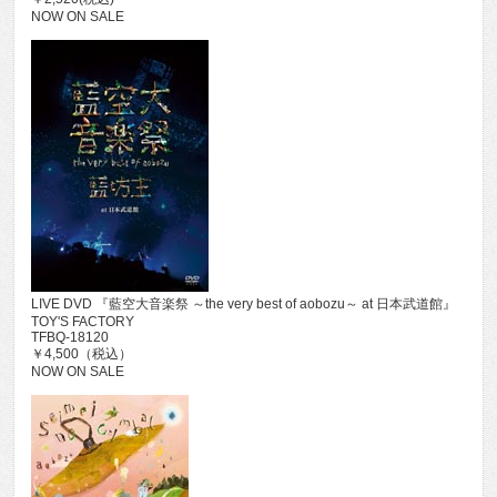
NOW ON SALE
LIVE DVD 『藍空大音楽祭 ～the very best of aobozu～ at 日本武道館』
TOY'S FACTORY
TFBQ-18120
￥4,500（税込）
NOW ON SALE