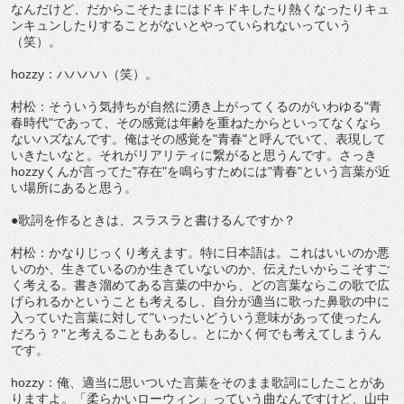
なんだけど、だからこそたまにはドキドキしたり熱くなったりキュ
ンキュンしたりすることがないとやっていられないっていう
（笑）。
hozzy：ハハハハ（笑）。
村松：そういう気持ちが自然に湧き上がってくるのがいわゆる"青
春時代"であって、その感覚は年齢を重ねたからといってなくなら
ないハズなんです。俺はその感覚を"青春"と呼んでいて、表現して
いきたいなと。それがリアリティに繋がると思うんです。さっき
hozzyくんが言ってた"存在"を鳴らすためには"青春"という言葉が近
い場所にあると思う。
●歌詞を作るときは、スラスラと書けるんですか？
村松：かなりじっくり考えます。特に日本語は。これはいいのか悪
いのか、生きているのか生きていないのか、伝えたいからこそすご
く考える。書き溜めてある言葉の中から、どの言葉ならこの歌で広
げられるかということも考えるし、自分が適当に歌った鼻歌の中に
入っていた言葉に対して"いったいどういう意味があって使ったん
だろう？"と考えることもあるし。とにかく何でも考えてしまうん
です。
hozzy：俺、適当に思いついた言葉をそのまま歌詞にしたことがあ
りますよ。「柔らかいローウィン」っていう曲なんですけど、山中