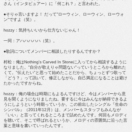
さん（インタビュアー）に「何これ？」と言われた。
●そりゃ言いますよ！ だって"ローウィン、ローウィン、ローウォ
ン"ですよ（笑）。
hozzy：気持ちいいから仕方ないじゃん！
一同：アハハハハハ（笑）。
●歌詞についてメンバーに相談したりするんですか？
村松：俺はNothing's Carved In Stoneに入ってから相談するように
なりました。"自分が歌えりゃ問題ない"っていうところから離れた
くて。"伝えたい"と思って始めたことだから、ちょっとずつ歌って
「どう？」って訊いて、修正しながら。自己満足になることは避け
たかったですからね。
hozzy：俺の場合は時期にもよるんですけど、今はメンバーから意
見を聞くようになりましたね。要するに今はみんなが納得できるよ
うにしようという時期っていうか。この前出したシングル『生命の
シンバル』（2011年12月）は、メンバーもスタッフもみんなが
「いい」と言ってくれるところまで詰めたんです。何回もメロディ
を聴いて、そこで呼ばれるというか、メロディの雰囲気に沿った言
葉と意味を書いていったんです。