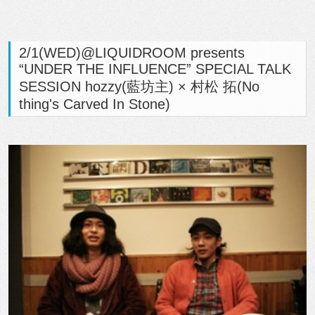
2/1(WED)@LIQUIDROOM presents
“UNDER THE INFLUENCE” SPECIAL TALK
SESSION hozzy(藍坊主) × 村松 拓(No
thing's Carved In Stone)