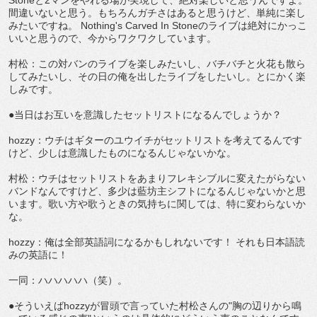
間違いないと思う。もちろんガチさはあると思うけど、単純に楽し
みたいですね。 Nothing's Carved In Stoneのライブは絶対にかっこ
いいと思うので、今からワクワクしています。
村松：この対バンのライブを楽しみたいし、バチバチと火花も散ら
してみたいし、その日の俺を出したライブをしたいし。とにかく楽
しみです。
●当日はお互いを意識したセットリストになるんでしょうか？
hozzy：ウチはギターのユウイチがセットリストを考えてるんです
けど、少しは意識したものになるんじゃないかな。
村松：ウチはセットリストをあまりフレキシブルに変えたがらない
バンドなんですけど、多少は藍坊主シフトになるんじゃないかと思
います。歌い方や歌うときの気持ちに関しては、特に変わらないか
な。
hozzy：俺は全部英語詞になるかもしれないです！ それも日本語読
みの英語に！
一同：ハハハハハ（笑）。
●そういえばhozzyが冒頭で言っていた村松さんの"胸の辺りから鳴