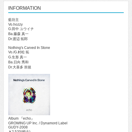
INFORMATION
藍坊主
Vo.hozzy
G.田中 ユウイチ
Ba.藤森 真一
Dr.渡辺 拓郎
Nothing's Carved In Stone
Vo./G.村松 拓
G.生形 真一
Ba.日向 秀和
Dr.大喜多 崇規
Album 『echo』
GROWING UP Inc. / Dynamord Label
GUDY-2008
￥2,520(税込)