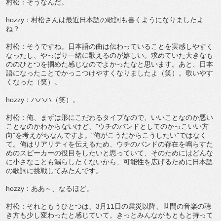
村松：そうなんだ。
hozzy：村松さんは最近日本語の歌詞も書くようになりましたよ
ね？
村松：そうですね。日本語の曲は伝わっていることを実感しやすく
なったし、やっぱり一緒に歌えるのが嬉しい。求めていた大きなも
ののひとつを掴めた感じなのでよかったなと思います。あと、日本
語になったことでかっこつけやすくなりましたよ（笑）。歌いやす
くなった（笑）。
hozzy：ハハハ（笑）。
村松：俺、まずは形にこだわるタイプなので、いいことなのか悪い
ことなのかわからないけど、"ウチのバンドとしてのかっこいい方
向"を考えがちなんですよ。"俺がこうだからこうしたい"ではなく
て。俺はリアリティを伝えるため、ウチのバンドの存在を鳴らすた
めのスピーカーの役目をしたいと思っていて、そのためにはどんな
に小さなことも漏らしたくないから、可能性を広げるために日本語
の歌詞に挑戦してみたんです。
hozzy：ああ～、なるほど。
村松：それともうひとつは、3月11日の震災以降、世間の音楽の聴
き方も少し変わったと感じていて。きっとみんながもともと持って