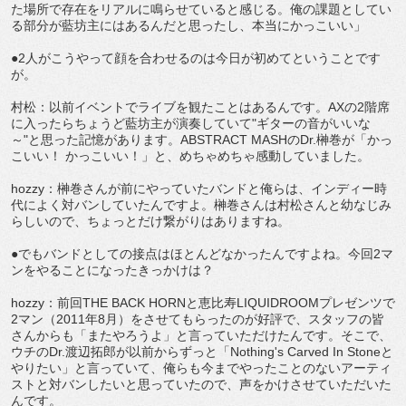
た場所で存在をリアルに鳴らせていると感じる。俺の課題としてい
る部分が藍坊主にはあるんだと思ったし、本当にかっこいい」
●2人がこうやって顔を合わせるのは今日が初めてということです
が。
村松：以前イベントでライブを観たことはあるんです。AXの2階席
に入ったらちょうど藍坊主が演奏していて"ギターの音がいいな
～"と思った記憶があります。ABSTRACT MASHのDr.榊巻が「かっ
こいい！ かっこいい！」と、めちゃめちゃ感動していました。
hozzy：榊巻さんが前にやっていたバンドと俺らは、インディー時
代によく対バンしていたんですよ。榊巻さんは村松さんと幼なじみ
らしいので、ちょっとだけ繋がりはありますね。
●でもバンドとしての接点はほとんどなかったんですよね。今回2マ
ンをやることになったきっかけは？
hozzy：前回THE BACK HORNと恵比寿LIQUIDROOMプレゼンツで
2マン（2011年8月）をさせてもらったのが好評で、スタッフの皆
さんからも「またやろうよ」と言っていただけたんです。そこで、
ウチのDr.渡辺拓郎が以前からずっと「Nothing's Carved In Stoneと
やりたい」と言っていて、俺らも今までやったことのないアーティ
ストと対バンしたいと思っていたので、声をかけさせていただいた
んです。