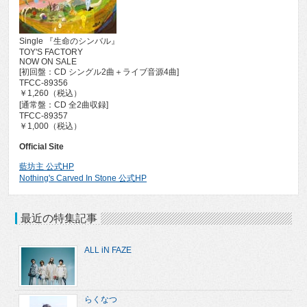
Single 『生命のシンバル』
TOY'S FACTORY
NOW ON SALE
[初回盤：CD シングル2曲＋ライブ音源4曲]
TFCC-89356
￥1,260（税込）
[通常盤：CD 全2曲収録]
TFCC-89357
￥1,000（税込）
Official Site
藍坊主 公式HP
Nothing's Carved In Stone 公式HP
最近の特集記事
ALL iN FAZE
らくなつ