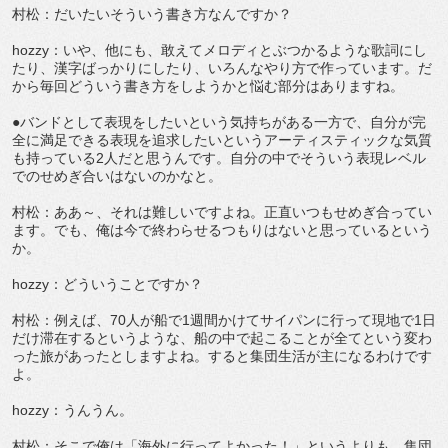
村松：だいたいそういう書き方なんですか？
hozzy：いや、他にも、敢えてメロディとぶつかるような歌詞にし
たり、漢字ばっかりにしたり、いろんなやり方で作っています。だ
から毎回どういう書き方をしようかと悩む部分はありますね。
●バンドとして表現をしたいという気持ちがある一方で、自分が完
全に満足できる表現を追求したいというアーティスティックな気質
も持っている2人だと思うんです。自分の中でそういう表現レベル
でのせめぎ合いはないのかなと。
村松：ああ～、それは難しいですよね。正直いつもせめぎ合ってい
ます。でも、俺は今で終わらせるつもりはないと思っているという
か。
hozzy：どういうことですか？
村松：例えば、70人が船で1週間かけてサイパンに行って現地で1日
だけ滞在するというような、船の中で起こることが全てという変わ
った旅があったとしますよね。すると集団生活が主になるわけです
よ。
hozzy：うんうん。
村松：そこで俺は「海外に行ってよかった！」というよりも、集団