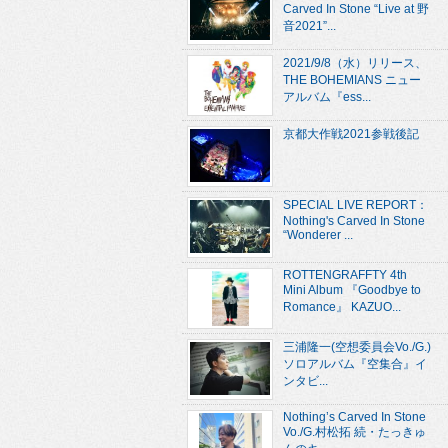
Carved In Stone “Live at 野
音2021”...
2021/9/8（水）リリース、
THE BOHEMIANS ニュー
アルバム『ess...
京都大作戦2021参戦後記
SPECIAL LIVE REPORT：
Nothing's Carved In Stone
“Wonderer ...
ROTTENGRAFFTY 4th
Mini Album 『Goodbye to
Romance』 KAZUO...
三浦隆一(空想委員会Vo./G.)
ソロアルバム『空集合』イ
ンタビ...
Nothing’s Carved In Stone
Vo./G.村松拓 続・たっきゅ