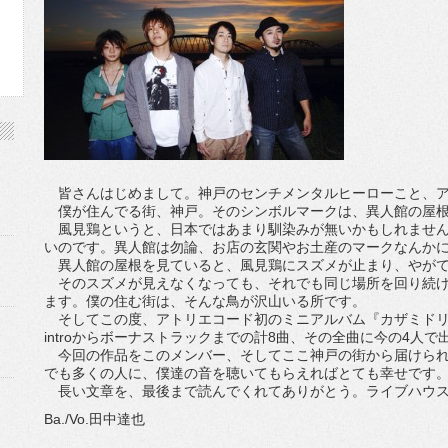
皆さんはじめまして。神戸のセンチメンタルヒーローこと、ア
僕が住んでる街、神戸。そのシンボルマークは、異人館の屋根
風見鶏というと、日本ではあまり馴染みが無いかもしれません
いのです。異人館は勿論、お店の玄関やお土産のマークなんか
異人館の屋根を見ていると、風見鶏にスズメが止まり、やがて
そのスズメが見えなくなっても、それでも同じ場所を回り続け
ます。僕の住む街は、そんな鳥が沢山いる所です。
そしてこの度、アトリエコード初のミニアルバム『カザミドリ
introからボーナストラックまでの計8曲、その全曲に今の4人
今回の作品をこのメンバー、そしてここ神戸の街から届けられ
でも多くの人に、僕達の音を聴いてもらえればとても幸せです
長い文章を、最後まで読んでくれてありがとう。ライブハウス
Ba./Vo.田中達也