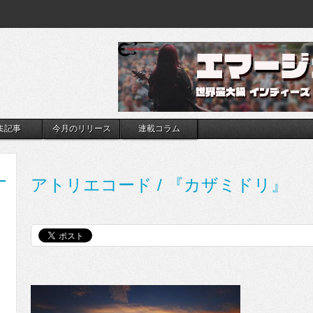
集記事
今月のリリース
連載コラム
アトリエコード / 『カザミドリ』