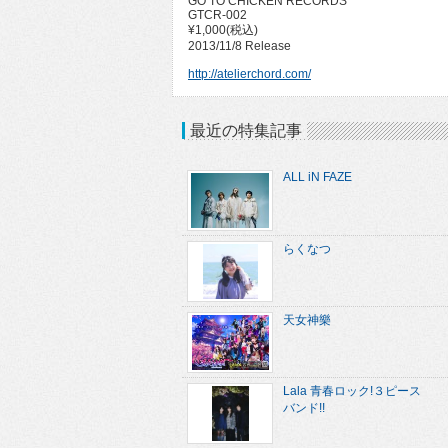
GO TO CHICKEN RECORDS
GTCR-002
¥1,000(税込)
2013/11/8 Release
http://atelierchord.com/
最近の特集記事
ALL iN FAZE
らくなつ
天女神樂
Lala 青春ロック!３ピース
バンド!!