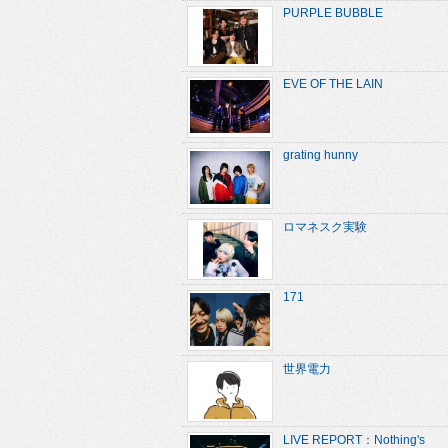
PURPLE BUBBLE
EVE OF THE LAIN
grating hunny
ロマネスク実験
171
世界電力
LIVE REPORT：Nothing's