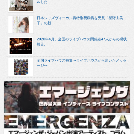
ルした ...
日本ジャズヴォーカル賞特別奨励賞を受賞「星野由美
子」の新...
2020年4月、全国のライブハウス関係者47人からの現状
報告。
全国ライブハウス特集〜ライブハウスから届いたメッセ
ージ〜