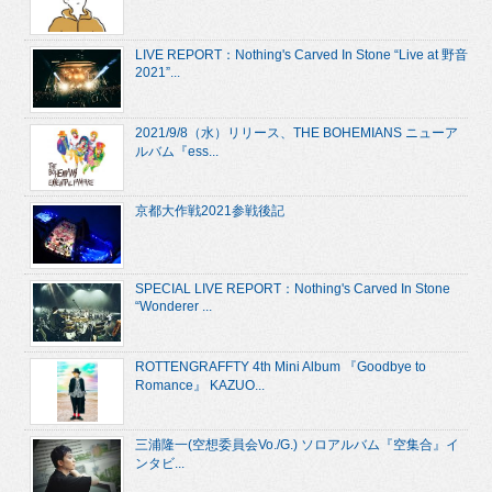
LIVE REPORT：Nothing's Carved In Stone “Live at 野音
2021”...
2021/9/8（水）リリース、THE BOHEMIANS ニューア
ルバム『ess...
京都大作戦2021参戦後記
SPECIAL LIVE REPORT：Nothing's Carved In Stone
“Wonderer ...
ROTTENGRAFFTY 4th Mini Album 『Goodbye to
Romance』 KAZUO...
三浦隆一(空想委員会Vo./G.) ソロアルバム『空集合』イ
ンタビ...