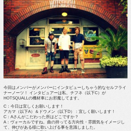
今回はメンバーがメンバーにインタビューしちゃう的なセルフライ
ナーノーツ！ インタビュアーは私、チフネ（以下C）が
HOTSQUALLの機材車にお邪魔してます。
C：今日は宜しくお願いします！
アカマ（以下A）＆ドウメン（以下D）：宜しく願いします！
C：Aさんがこだわった所はどこですか？
A：ヴォーカルですね。曲の持ってる方向性・雰囲気をイメージし
て、伸びがある様に歌い上げる事を意識しました。