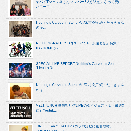
ヤバイTシャツ屋さん メンバー3人が大使になって更に
パワーア...
Nothing’s Carved In Stone Vo./G.村松拓 続・たっきゅん
のキ...
ROTTENGRAFFTY Digital Single『永遠と影』特集：
KAZUOMI（G....
SPECIAL LIVE REPORT Nothing’s Carved In Stone
“Live on No...
Nothing’s Carved In Stone Vo./G.村松拓 続・たっきゅん
のキ...
VELTPUNCH 無観客配信LIVEのダイジェスト版（厳選3
曲）Youtub...
10-FEET Vo./G.TAKUMAのソロ活動に密着取材。