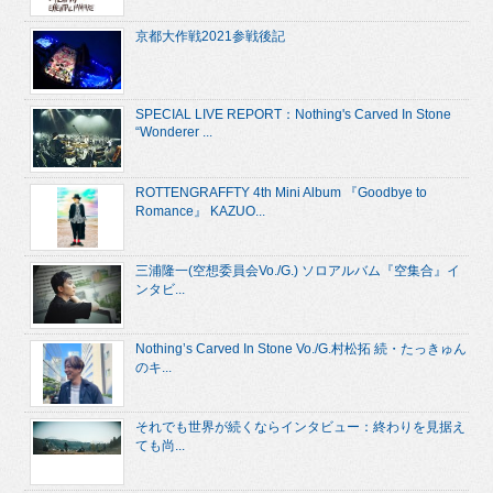
京都大作戦2021参戦後記
SPECIAL LIVE REPORT：Nothing's Carved In Stone
“Wonderer ...
ROTTENGRAFFTY 4th Mini Album 『Goodbye to
Romance』 KAZUO...
三浦隆一(空想委員会Vo./G.) ソロアルバム『空集合』イ
ンタビ...
Nothing’s Carved In Stone Vo./G.村松拓 続・たっきゅん
のキ...
それでも世界が続くならインタビュー：終わりを見据え
ても尚...