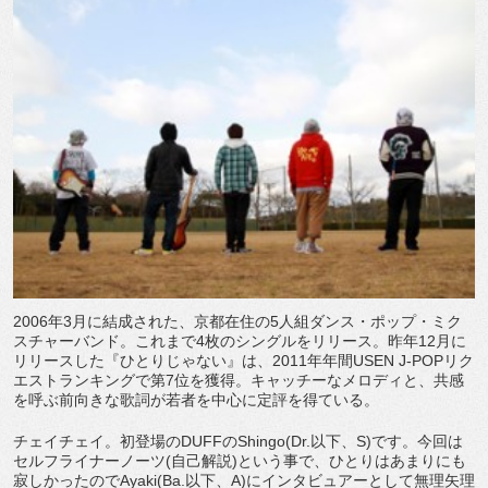
2006年3月に結成された、京都在住の5人組ダンス・ポップ・ミク
スチャーバンド。これまで4枚のシングルをリリース。昨年12月に
リリースした『ひとりじゃない』は、2011年年間USEN J-POPリク
エストランキングで第7位を獲得。キャッチーなメロディと、共感
を呼ぶ前向きな歌詞が若者を中心に定評を得ている。
チェイチェイ。初登場のDUFFのShingo(Dr.以下、S)です。今回は
セルフライナーノーツ(自己解説)という事で、ひとりはあまりにも
寂しかったのでAyaki(Ba.以下、A)にインタビュアーとして無理矢理