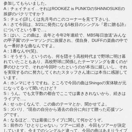
参加してもらいました。
A：チェイチェイ…それはROOKiEZ is PUNK'DのSHiNNOSUKEの
挨拶のパクリですか？
S：チェイ(詳しくは先月号のこのコーナーを見て下さい)。
A：さて今回は、3/21に発売になる5枚目のシングル『君に贈る詩』
についてという事で…。
S：はい。この曲は、去年と今年2年連続で、MBS毎日放送“みんな
の甲子園”のテーマソングに抜擢され、僕自身、DUFFの楽曲の中で
も一番好きな曲なんですよ。
A：1番なんや(笑)。
S：そうそう。というのも、何を隠そう高校時代まで野球に明け暮
れていたこともあり、高校野球に関係したテーマソングを書くのが
夢のひとつで、それが今回叶ったというのが本当に嬉しいし、それ
を実現するのに努力してくれたスタッフさん達には本当に感謝して
います。
A：ホンマにそうですね。ところで今回の曲はShingoの実体験が元
になってるって聞いたけど？
S：うん。でも文字数の都合でここでは書ききれないから、続きは
ライブで…。
A：せっかくなんで、この曲のテーマとか、聞かせてよ。
S：ズバリ、“現在の自分から過去の自分に向けて贈った応援ソン
グ”です。
A：なるほど…では最後にライブに関して何かどうぞ。
S：前作の『ひとりじゃない』ツアーに続き、今回もツアーが決定
しています。今までのシングルと違って、今回の曲はあまりライブ