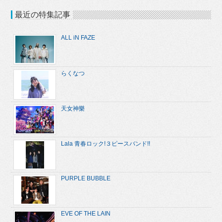
最近の特集記事
ALL iN FAZE
らくなつ
天女神樂
Lala 青春ロック!３ピースバンド!!
PURPLE BUBBLE
EVE OF THE LAIN