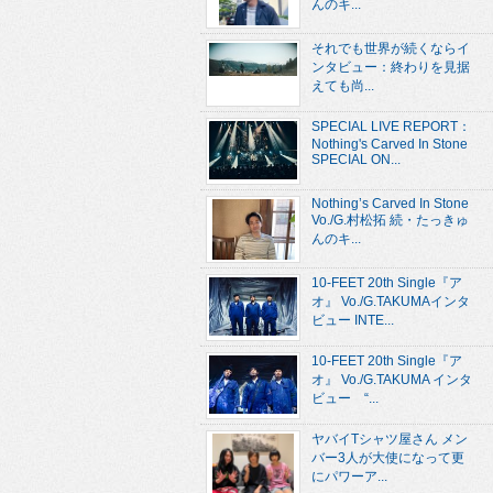
んのキ...
それでも世界が続くならイ
ンタビュー：終わりを見据
えても尚...
SPECIAL LIVE REPORT：
Nothing's Carved In Stone
SPECIAL ON...
Nothing’s Carved In Stone
Vo./G.村松拓 続・たっきゅ
んのキ...
10-FEET 20th Single『ア
オ』 Vo./G.TAKUMAインタ
ビュー INTE...
10-FEET 20th Single『ア
オ』 Vo./G.TAKUMA インタ
ビュー “...
ヤバイTシャツ屋さん メン
バー3人が大使になって更
にパワーア...