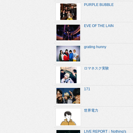
PURPLE BUBBLE
EVE OF THE LAIN
grating hunny
ロマネスク実験
171
世界電力
LIVE REPORT：Nothing's