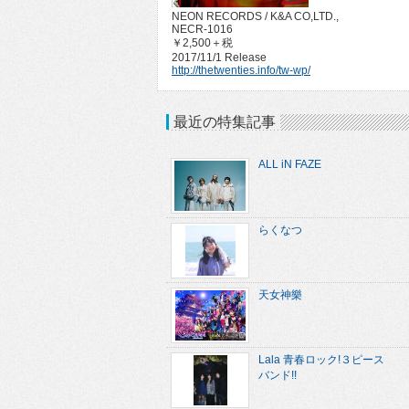
NEON RECORDS / K&A CO,LTD.,
NECR-1016
￥2,500＋税
2017/11/1 Release
http://thetwenties.info/tw-wp/
最近の特集記事
ALL iN FAZE
らくなつ
天女神樂
Lala 青春ロック!３ピース
バンド!!