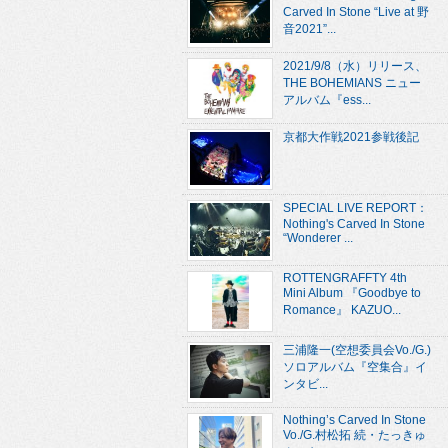
Carved In Stone “Live at 野
音2021”...
2021/9/8（水）リリース、
THE BOHEMIANS ニュー
アルバム『ess...
京都大作戦2021参戦後記
SPECIAL LIVE REPORT：
Nothing's Carved In Stone
“Wonderer ...
ROTTENGRAFFTY 4th
Mini Album 『Goodbye to
Romance』 KAZUO...
三浦隆一(空想委員会Vo./G.)
ソロアルバム『空集合』イ
ンタビ...
Nothing’s Carved In Stone
Vo./G.村松拓 続・たっきゅ