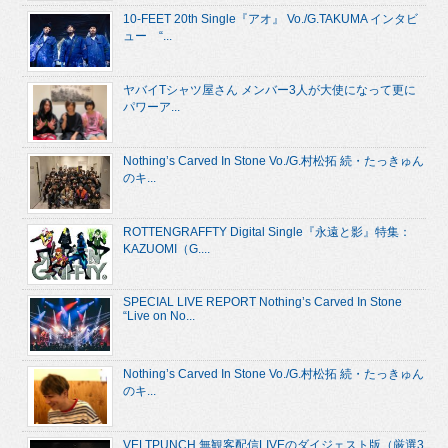
10-FEET 20th Single『アオ』 Vo./G.TAKUMA インタビ
ュー “...
ヤバイTシャツ屋さん メンバー3人が大使になって更に
パワーア...
Nothing’s Carved In Stone Vo./G.村松拓 続・たっきゅん
のキ...
ROTTENGRAFFTY Digital Single『永遠と影』特集：
KAZUOMI（G....
SPECIAL LIVE REPORT Nothing’s Carved In Stone
“Live on No...
Nothing’s Carved In Stone Vo./G.村松拓 続・たっきゅん
のキ...
VELTPUNCH 無観客配信LIVEのダイジェスト版（厳選3