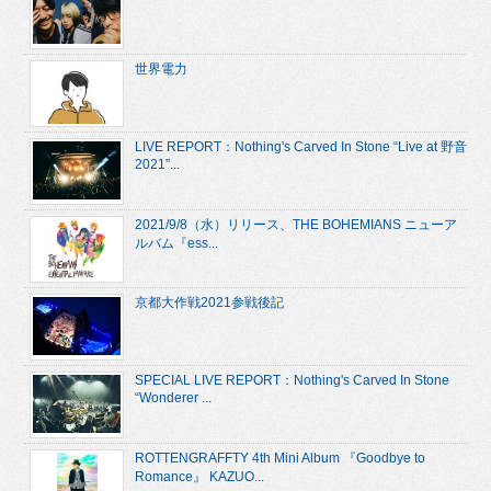
世界電力
LIVE REPORT：Nothing's Carved In Stone “Live at 野音
2021”...
2021/9/8（水）リリース、THE BOHEMIANS ニューア
ルバム『ess...
京都大作戦2021参戦後記
SPECIAL LIVE REPORT：Nothing's Carved In Stone
“Wonderer ...
ROTTENGRAFFTY 4th Mini Album 『Goodbye to
Romance』 KAZUO...