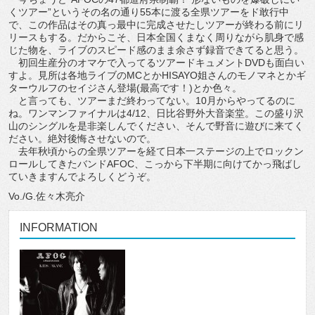
くツアー”というその名の通り55本に渡る全県ツアーをド敢行中
で、この作品はその真っ最中に完成させたしツアーが終わる前にリ
リースもする。だからこそ、日本全国くまなく周りながら肌身で感
じた物を、ライブのスピード感のまま余さず録音できてると思う。
初回生産分のオマケで入ってるツアードキュメントDVDも面白い
すよ。見所は各地ライブのMCとかHISAYO姐さんのモノマネとかギ
ターウルフのセイジさん登場(最高です！)とか色々。
と言っても、ツアーまだ終わってない。10月からやってるのに
ね。ワンマンファイナルは4/12、日比谷野外大音楽堂。この盛り沢
山のシングルを是非楽しんでください、そんで野音に遊びに来てく
ださい。絶対後悔させないので。
去年秋頃からの全県ツアーを経て日本一ステージの上でロックン
ロールしてきたバンドAFOC、こっから下半期に向けてかっ飛ばし
ていきますんでよろしくどうぞ。
Vo./G.佐々木亮介
INFORMATION