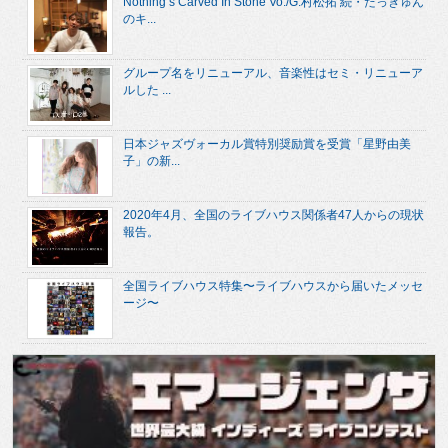
Nothing’s Carved In Stone Vo./G.村松拓 続・たっきゅん
のキ...
グループ名をリニューアル、音楽性はセミ・リニューア
ルした ...
日本ジャズヴォーカル賞特別奨励賞を受賞「星野由美
子」の新...
2020年4月、全国のライブハウス関係者47人からの現状
報告。
全国ライブハウス特集〜ライブハウスから届いたメッセ
ージ〜