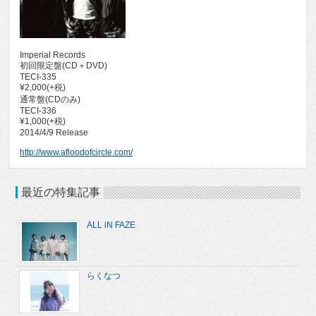
Imperial Records
初回限定盤(CD＋DVD)
TECI-335
¥2,000(+税)
通常盤(CDのみ)
TECI-336
¥1,000(+税)
2014/4/9 Release
http://www.afloodofcircle.com/
最近の特集記事
ALL iN FAZE
らくなつ