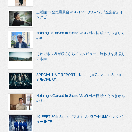
三浦隆一(空想委員会Vo./G.) ソロアルバム『空集合』イ
ンタビ...
Nothing’s Carved In Stone Vo./G.村松拓 続・たっきゅん
のキ...
それでも世界が続くならインタビュー：終わりを見据え
ても尚...
SPECIAL LIVE REPORT：Nothing's Carved In Stone
SPECIAL ON...
Nothing’s Carved In Stone Vo./G.村松拓 続・たっきゅん
のキ...
10-FEET 20th Single『アオ』 Vo./G.TAKUMAインタビ
ュー INTE...