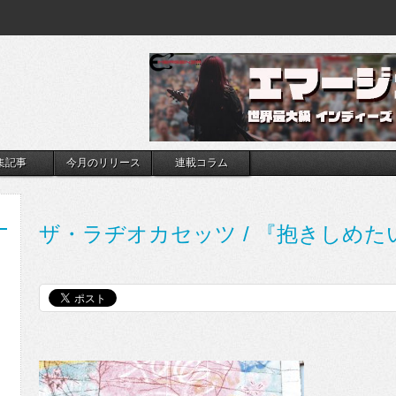
集記事
今月のリリース
連載コラム
ザ・ラヂオカセッツ / 『抱きしめた