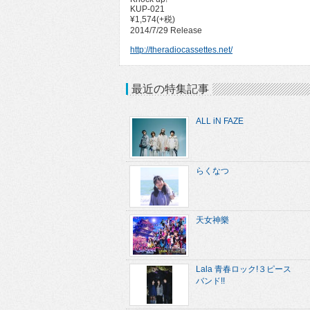
KUP-021
¥1,574(+税)
2014/7/29 Release
http://theradiocassettes.net/
最近の特集記事
ALL iN FAZE
らくなつ
天女神樂
Lala 青春ロック!３ピース
バンド!!