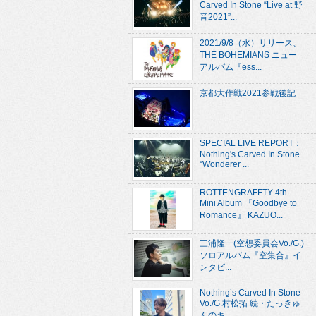
Carved In Stone “Live at 野
音2021”...
2021/9/8（水）リリース、
THE BOHEMIANS ニュー
アルバム『ess...
京都大作戦2021参戦後記
SPECIAL LIVE REPORT：
Nothing's Carved In Stone
“Wonderer ...
ROTTENGRAFFTY 4th
Mini Album 『Goodbye to
Romance』 KAZUO...
三浦隆一(空想委員会Vo./G.)
ソロアルバム『空集合』イ
ンタビ...
Nothing’s Carved In Stone
Vo./G.村松拓 続・たっきゅ
んのキ...