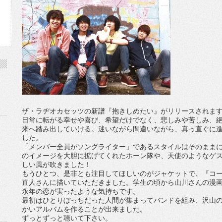
ザ・ラヂオカセッツの新譜『抱きしめたい』がリリースされま
日常に転がる幸せや喜び、希望だけでなく、悲しみや苦しみ、
来へ踏み出していける。迷いながら間違いながら、真っ直ぐに進
した。
「メンバー全員がソングライター」であるスタイルはそのままに
のイメージを大胆に拡げてくれたホーン隊や、天使のようなゲ
しい風が吹きました！
もうひとつ、是非とも注目してほしいのがジャケットで、『コ
直人さんに描いていただきました。学生の頃から山川さんの漫
永年の恋が実ったような気持ちです。
最初はひとりぼっちだった人間が集まってバンドを組み、沢山
かいアルバムを作ることが出来ました。
ずっとずっと聴いて下さい。