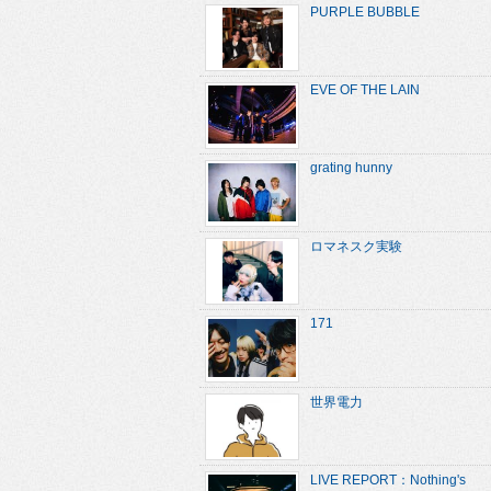
PURPLE BUBBLE
EVE OF THE LAIN
grating hunny
ロマネスク実験
171
世界電力
LIVE REPORT：Nothing's