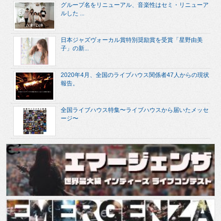
グループ名をリニューアル、音楽性はセミ・リニューア
ルした ...
日本ジャズヴォーカル賞特別奨励賞を受賞「星野由美
子」の新...
2020年4月、全国のライブハウス関係者47人からの現状
報告。
全国ライブハウス特集〜ライブハウスから届いたメッセ
ージ〜