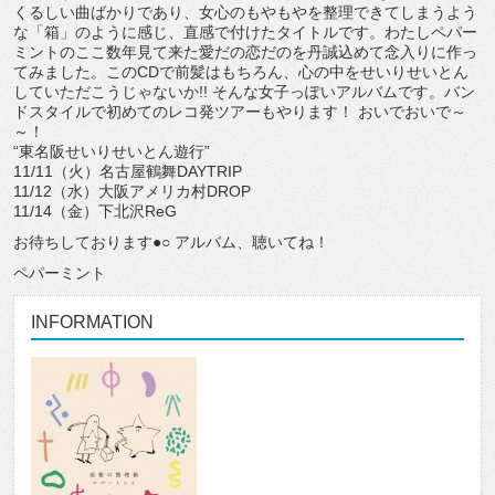
くるしい曲ばかりであり、女心のもやもやを整理できてしまうよう
な「箱」のように感じ、直感で付けたタイトルです。わたしペパー
ミントのここ数年見て来た愛だの恋だのを丹誠込めて念入りに作っ
てみました。このCDで前髪はもちろん、心の中をせいりせいとん
していただこうじゃないか!! そんな女子っぽいアルバムです。バン
ドスタイルで初めてのレコ発ツアーもやります！ おいでおいで～
～！
“東名阪せいりせいとん遊行”
11/11（火）名古屋鶴舞DAYTRIP
11/12（水）大阪アメリカ村DROP
11/14（金）下北沢ReG
お待ちしております●○ アルバム、聴いてね！
ペパーミント
INFORMATION