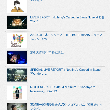
LIVE REPORT：Nothing's Carved In Stone “Live at 野音
2021”...
2021/9/8（水）リリース、THE BOHEMIANS ニューア
ルバム『ess...
京都大作戦2021参戦後記
SPECIAL LIVE REPORT：Nothing's Carved In Stone
“Wonderer ...
ROTTENGRAFFTY 4th Mini Album 『Goodbye to
Romance』 KAZUO...
三浦隆一(空想委員会Vo./G.) ソロアルバム『空集合』イ
ンタビ...