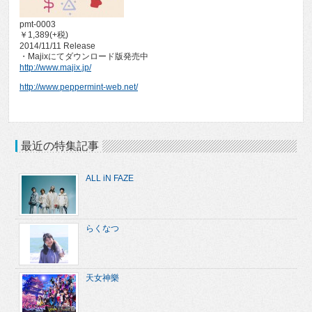
pmt-0003
￥1,389(+税)
2014/11/11 Release
・Majixにてダウンロード版発売中
http://www.majix.jp/
http://www.peppermint-web.net/
最近の特集記事
ALL iN FAZE
らくなつ
天女神樂