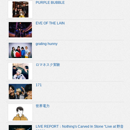
PURPLE BUBBLE
EVE OF THE LAIN
grating hunny
ロマネスク実験
171
世界電力
LIVE REPORT：Nothing's Carved In Stone “Live at 野音