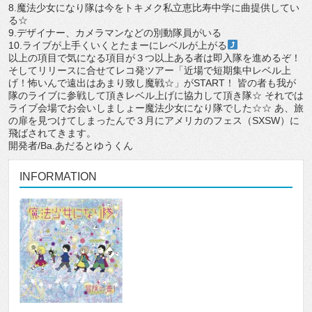
8.魔法少女になり隊は今をトキメク私立恵比寿中学に曲提供してい
る☆
9.デザイナー、カメラマンなどの別動隊員がいる
10.ライブが上手くいくとたまーにレベルが上がる
以上の項目で気になる項目が３つ以上ある者は即入隊を進めるぞ！
そしてリリースに合せてレコ発ツアー「近場で短期集中レベル上
げ！怖いんで遠出はあまり致し魔戦☆」がSTART！ 皆の者も我が
隊のライブに参戦して頂きレベル上げに協力して頂き隊☆ それでは
ライブ会場でお会いしましょー魔法少女になり隊でした☆☆ あ、旅
の扉を見つけてしまったんで３月にアメリカのフェス（SXSW）に
飛ばされてきます。
開発者/Ba.あだるとゆうくん
INFORMATION