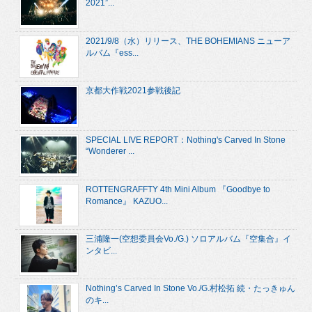
2021”...
2021/9/8（水）リリース、THE BOHEMIANS ニューア
ルバム『ess...
京都大作戦2021参戦後記
SPECIAL LIVE REPORT：Nothing's Carved In Stone
“Wonderer ...
ROTTENGRAFFTY 4th Mini Album 『Goodbye to
Romance』 KAZUO...
三浦隆一(空想委員会Vo./G.) ソロアルバム『空集合』イ
ンタビ...
Nothing’s Carved In Stone Vo./G.村松拓 続・たっきゅん
のキ...