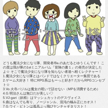
どうも魔法少女になり隊、開発者/Ba.のあだるとゆうくんです！ こ
の度は我が隊の1stミニアルバム『冒険の書１』の発売が決定した
よ☆ そこで魔法少女になり隊を知らない者達へ軽くレクチャー！
1.魔法少女になり隊とはバンドではなくクリエーター集団である
2.ゲーム大好き！ 特にRPG系はもーっと好き!! だからRPGコンセプ
ト☆
3.Vo.火寺バジルは魔女の呪いで話せない（MPを消費するため）
4.G.明治さんは無口だが美しい♡
5.VJ-gari（妖精）はマッシュカットのデスヴォイス
6.曲はなんでも有り、ノージャンル、混沌の極み正にカオス！
7.G.ウイ・ビトンは孤高ぶっ飛びヤンチャギタリスト！