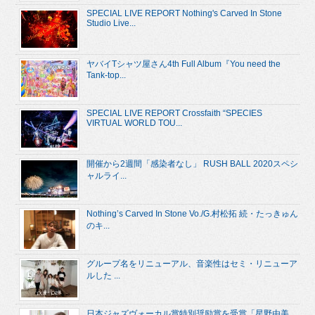
SPECIAL LIVE REPORT Nothing's Carved In Stone
Studio Live...
ヤバイTシャツ屋さん4th Full Album『You need the
Tank-top...
SPECIAL LIVE REPORT Crossfaith “SPECIES
VIRTUAL WORLD TOU...
開催から2週間「感染者なし」 RUSH BALL 2020スペシ
ャルライ...
Nothing’s Carved In Stone Vo./G.村松拓 続・たっきゅん
のキ...
グループ名をリニューアル、音楽性はセミ・リニューア
ルした ...
日本ジャズヴォーカル賞特別奨励賞を受賞「星野由美