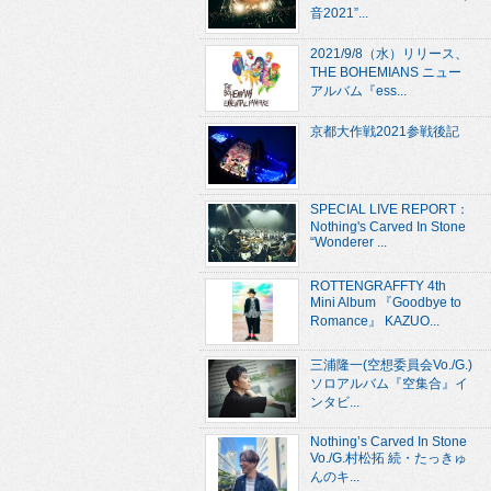
音2021”...
2021/9/8（水）リリース、
THE BOHEMIANS ニュー
アルバム『ess...
京都大作戦2021参戦後記
SPECIAL LIVE REPORT：
Nothing's Carved In Stone
“Wonderer ...
ROTTENGRAFFTY 4th
Mini Album 『Goodbye to
Romance』 KAZUO...
三浦隆一(空想委員会Vo./G.)
ソロアルバム『空集合』イ
ンタビ...
Nothing’s Carved In Stone
Vo./G.村松拓 続・たっきゅ
んのキ...