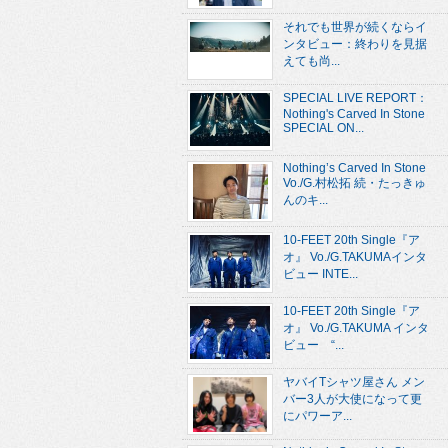
それでも世界が続くならイ
ンタビュー：終わりを見据
えても尚...
SPECIAL LIVE REPORT：
Nothing's Carved In Stone
SPECIAL ON...
Nothing’s Carved In Stone
Vo./G.村松拓 続・たっきゅ
んのキ...
10-FEET 20th Single『ア
オ』 Vo./G.TAKUMAインタ
ビュー INTE...
10-FEET 20th Single『ア
オ』 Vo./G.TAKUMA インタ
ビュー “...
ヤバイTシャツ屋さん メン
バー3人が大使になって更
にパワーア...