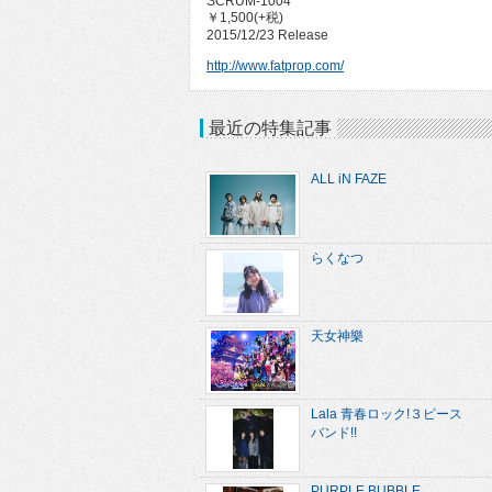
SCRUM-1004
￥1,500(+税)
2015/12/23 Release
http://www.fatprop.com/
最近の特集記事
ALL iN FAZE
らくなつ
天女神樂
Lala 青春ロック!３ピース
バンド!!
PURPLE BUBBLE