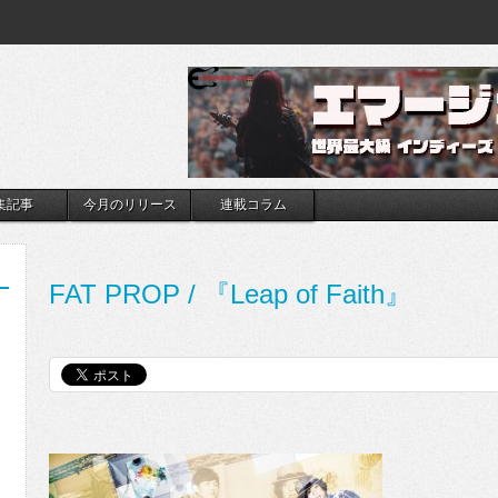
集記事
今月のリリース
連載コラム
FAT PROP / 『Leap of Faith』