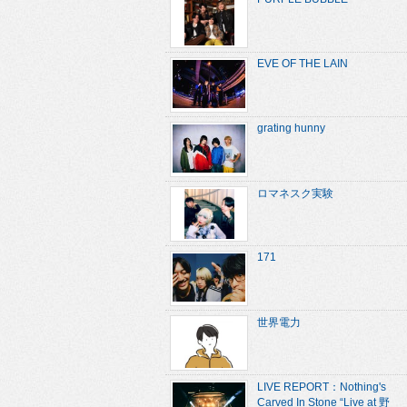
EVE OF THE LAIN
grating hunny
ロマネスク実験
171
世界電力
LIVE REPORT：Nothing's
Carved In Stone “Live at 野