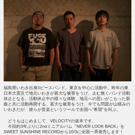
福島県いわき出身3ピースバンド。東京を中心に活動中。昨年の東
日本大震災で地元いわきが甚大な被害をうけ、止む無くバンド活動
休止となる。活動休止中の様々な体験、地元への思いがこもった新
曲と共に活動再開する。甚大な被害をうけ、今でも問題が山積みの
いわきだが、彼らが音楽というツールで全国へ“希望”を叫ぶ。
どうもはじめまして、VELOCITYの坂本です。
今回約3年ぶりに2ndミニアルバム『NEVER LOOK BACK』を
SWEET SUNSHINE RECORDから10/3に全国一斉発売します！