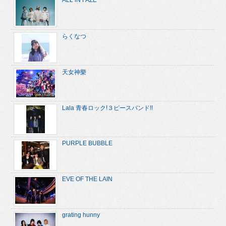
らくなつ
天女神樂
Lala 青春ロック!３ピースバンド!!
PURPLE BUBBLE
EVE OF THE LAIN
grating hunny