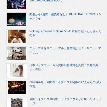
VIRTUAL WORLD TOU...
開催から2週間「感染者なし」 RUSH BALL 2020スペシ
ャルライ...
Nothing’s Carved In Stone Vo./G.村松拓 続・たっきゅん
のキ...
グループ名をリニューアル、音楽性はセミ・リニューア
ルした ...
日本ジャズヴォーカル賞特別奨励賞を受賞「星野由美
子」の新...
2020年4月、全国のライブハウス関係者47人からの現状
報告。
全国ライブハウス特集〜ライブハウスから届いたメッセ
ージ〜