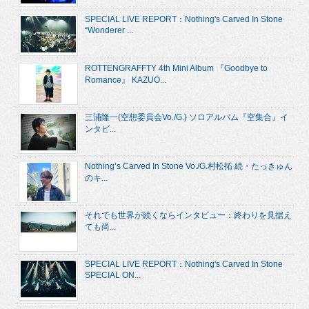
SPECIAL LIVE REPORT：Nothing's Carved In Stone
“Wonderer ...
ROTTENGRAFFTY 4th Mini Album 『Goodbye to
Romance』 KAZUO...
三浦隆一(空想委員会Vo./G.) ソロアルバム『空集合』イ
ンタビ...
Nothing’s Carved In Stone Vo./G.村松拓 続・たっきゅん
のキ...
それでも世界が続くならインタビュー：終わりを見据え
ても尚...
SPECIAL LIVE REPORT：Nothing's Carved In Stone
SPECIAL ON...