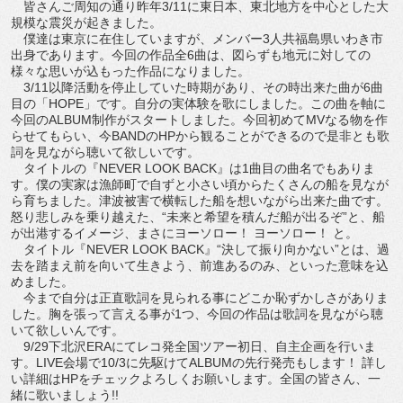
皆さんご周知の通り昨年3/11に東日本、東北地方を中心とした大
規模な震災が起きました。
僕達は東京に在住していますが、メンバー3人共福島県いわき市
出身であります。今回の作品全6曲は、図らずも地元に対しての
様々な思いが込もった作品になりました。
3/11以降活動を停止していた時期があり、その時出来た曲が6曲
目の「HOPE」です。自分の実体験を歌にしました。この曲を軸に
今回のALBUM制作がスタートしました。今回初めてMVなる物を作
らせてもらい、今BANDのHPから観ることができるので是非とも歌
詞を見ながら聴いて欲しいです。
タイトルの『NEVER LOOK BACK』は1曲目の曲名でもありま
す。僕の実家は漁師町で自ずと小さい頃からたくさんの船を見なが
ら育ちました。津波被害で横転した船を想いながら出来た曲です。
怒り悲しみを乗り越えた、“未来と希望を積んだ船が出るぞ”と、船
が出港するイメージ、まさにヨーソロー！ ヨーソロー！ と。
タイトル『NEVER LOOK BACK』“決して振り向かない”とは、過
去を踏まえ前を向いて生きよう、前進あるのみ、といった意味を込
めました。
今まで自分は正直歌詞を見られる事にどこか恥ずかしさがありま
した。胸を張って言える事が1つ、今回の作品は歌詞を見ながら聴
いて欲しいんです。
9/29下北沢ERAにてレコ発全国ツアー初日、自主企画を行いま
す。LIVE会場で10/3に先駆けてALBUMの先行発売もします！ 詳し
い詳細はHPをチェックよろしくお願いします。全国の皆さん、一
緒に歌いましょう!!