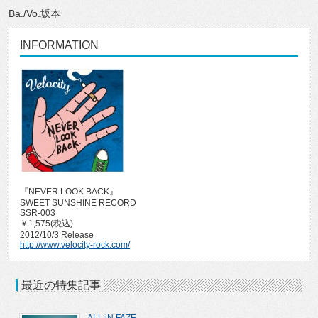
Ba./Vo.坂本
INFORMATION
『NEVER LOOK BACK』
SWEET SUNSHINE RECORD
SSR-003
￥1,575(税込)
2012/10/3 Release
http://www.velocity-rock.com/
最近の特集記事
ALL iN FAZE