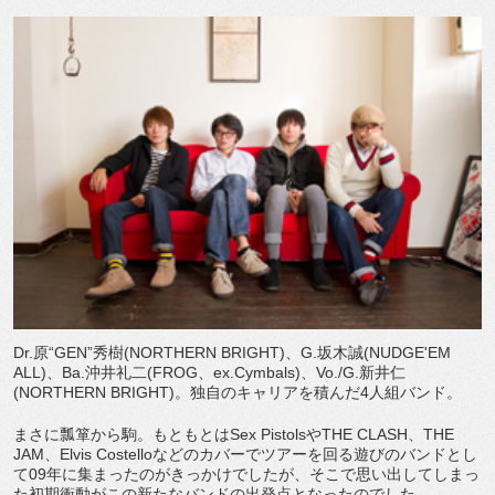
Dr.原“GEN”秀樹(NORTHERN BRIGHT)、G.坂木誠(NUDGE'EM
ALL)、Ba.沖井礼二(FROG、ex.Cymbals)、Vo./G.新井仁
(NORTHERN BRIGHT)。独自のキャリアを積んだ4人組バンド。
まさに瓢箪から駒。もともとはSex PistolsやTHE CLASH、THE
JAM、Elvis Costelloなどのカバーでツアーを回る遊びのバンドとし
て09年に集まったのがきっかけでしたが、そこで思い出してしまっ
た初期衝動がこの新たなバンドの出発点となったのでした。