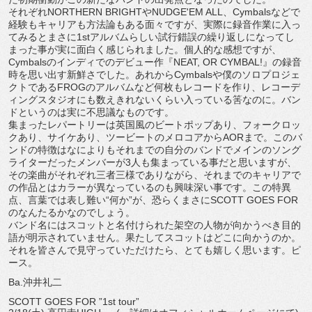
それぞれNORTHERN BRIGHTやNUDGE'EM ALL、Cymbalsなどで
経験もキャリアも方法論もある面々ですが、実際に録音作業に入っ
てみるとまさに1stアルバムらしい試行錯誤の繰り返しになってし
まった事が実に面白く感じられました。個人的な感想ですが、
Cymbalsのインディでのデビュー作『NEAT, OR CYMBAL!』の録音
時を思い出す新鮮さでした。あれからCymbalsや僕のソロプロジェ
クトであるFROGのアルバムなど何枚もレコードを作り、レコーデ
ィングスタジオにも数えきれないくらい入っている筈なのに。バン
ドというのは実に不思議なものです。
集まったレパートリーは英国風のビートポップあり、フォークロッ
クあり、サイケあり、ツービートのメロコアからAORまで。このバ
ンドの特徴はなによりもそれまでの自分のバンドでメインのソング
ライターだったメンバーが3人も集まっている事だと思いますが、
その楽曲がそれぞれ三者三様でありながら、それまでのキャリアで
の作品とはカラーが異なっているのも興味深い事です。この特異
点、言葉では表し難い“何か”が、恐らくまさにSCOTT GOES FOR
のなんたるかなのでしょう。
バンド名にはスコットと名付けられた架空の人物が向かうべき目的
語が明示されていません。果たしてスコットはどこに向かうのか。
それを皆さんで見守っていただけたら、とても嬉しく思います。ピ
ース。
Ba.沖井礼二
SCOTT GOES FOR ”1st tour”