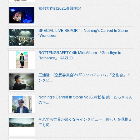
京都大作戦2021参戦後記
SPECIAL LIVE REPORT：Nothing's Carved In Stone
“Wonderer ...
ROTTENGRAFFTY 4th Mini Album 『Goodbye to
Romance』 KAZUO...
三浦隆一(空想委員会Vo./G.) ソロアルバム『空集合』イ
ンタビ...
Nothing’s Carved In Stone Vo./G.村松拓 続・たっきゅん
のキ...
それでも世界が続くならインタビュー：終わりを見据え
ても尚...