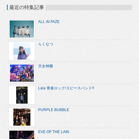
最近の特集記事
ALL iN FAZE
らくなつ
天女神樂
Lala 青春ロック!３ピースバンド!!
PURPLE BUBBLE
EVE OF THE LAIN