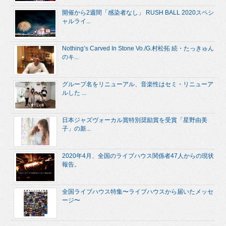
開催から2週間「感染者なし」 RUSH BALL 2020スペシ
ャルライ...
Nothing’s Carved In Stone Vo./G.村松拓 続・たっきゅん
のキ...
グループ名をリニューアル、音楽性はセミ・リニューア
ルした ...
日本ジャズヴォーカル賞特別奨励賞を受賞「星野由美
子」の新...
2020年4月、全国のライブハウス関係者47人からの現状
報告。
全国ライブハウス特集〜ライブハウスから届いたメッセ
ージ〜