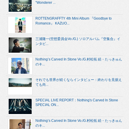
“Wonderer ...
ROTTENGRAFFTY 4th Mini Album 『Goodbye to
Romance』 KAZUO...
三浦隆一(空想委員会Vo./G.) ソロアルバム『空集合』イ
ンタビ...
Nothing’s Carved In Stone Vo./G.村松拓 続・たっきゅん
のキ...
それでも世界が続くならインタビュー：終わりを見据え
ても尚...
SPECIAL LIVE REPORT：Nothing's Carved In Stone
SPECIAL ON...
Nothing’s Carved In Stone Vo./G.村松拓 続・たっきゅん
のキ...