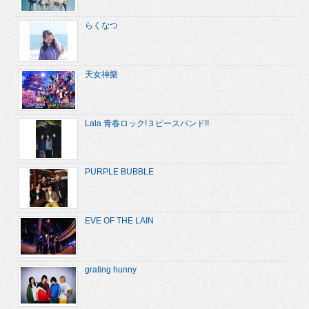
らくなつ
天女神樂
Lala 青春ロック!３ピースバンド!!
PURPLE BUBBLE
EVE OF THE LAIN
grating hunny