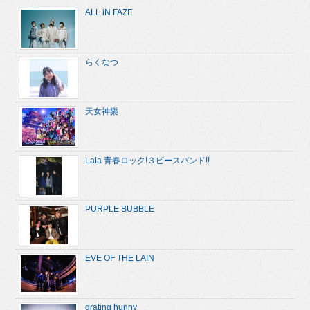
ALL iN FAZE
らくなつ
天女神樂
Lala 青春ロック!３ピースバンド!!
PURPLE BUBBLE
EVE OF THE LAIN
grating hunny