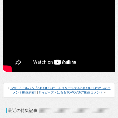
«
12/19にアルバム『STOROBOY』をリリースするSTOROBOYからのコ
メント動画到着!!
|
Theピーズ・はる＆TOMOVSKY動画コメント
»
最近の特集記事