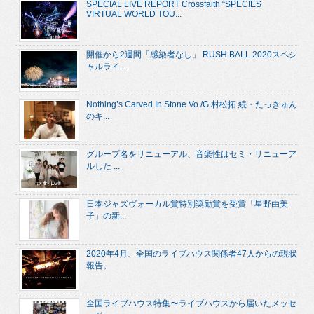
SPECIAL LIVE REPORT Crossfaith “SPECIES
VIRTUAL WORLD TOU...
開催から2週間「感染者なし」 RUSH BALL 2020スペシ
ャルライ...
Nothing’s Carved In Stone Vo./G.村松拓 続・たっきゅん
のキ...
グループ名をリニューアル、音楽性はセミ・リニューア
ルした ...
日本ジャズヴォーカル賞特別奨励賞を受賞「星野由美
子」の新...
2020年4月、全国のライブハウス関係者47人からの現状
報告。
全国ライブハウス特集〜ライブハウスから届いたメッセ