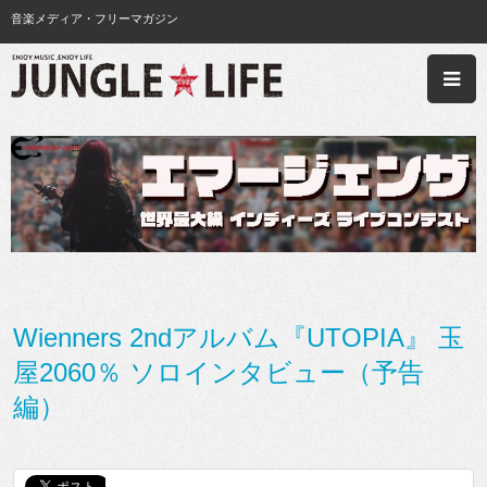
音楽メディア・フリーマガジン
Wienners 2ndアルバム『UTOPIA』 玉
屋2060％ ソロインタビュー（予告
編）