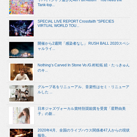
ヤバイTシャツ屋さん4th Full Album『You need the
Tank-top...
SPECIAL LIVE REPORT Crossfaith “SPECIES
VIRTUAL WORLD TOU...
開催から2週間「感染者なし」 RUSH BALL 2020スペシ
ャルライ...
Nothing’s Carved In Stone Vo./G.村松拓 続・たっきゅん
のキ...
グループ名をリニューアル、音楽性はセミ・リニューア
ルした ...
日本ジャズヴォーカル賞特別奨励賞を受賞「星野由美
子」の新...
2020年4月、全国のライブハウス関係者47人からの現状
報告。