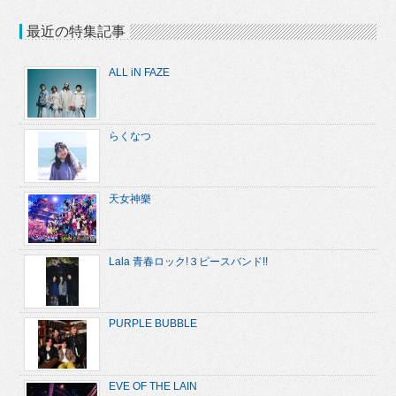
最近の特集記事
ALL iN FAZE
らくなつ
天女神樂
Lala 青春ロック!３ピースバンド!!
PURPLE BUBBLE
EVE OF THE LAIN