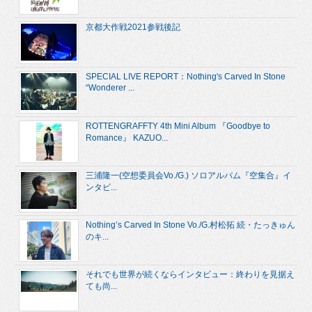
京都大作戦2021参戦後記
SPECIAL LIVE REPORT：Nothing's Carved In Stone
“Wonderer ...
ROTTENGRAFFTY 4th Mini Album 『Goodbye to
Romance』 KAZUO...
三浦隆一(空想委員会Vo./G.) ソロアルバム『空集合』イ
ンタビ...
Nothing’s Carved In Stone Vo./G.村松拓 続・たっきゅん
のキ...
それでも世界が続くならインタビュー：終わりを見据え
ても尚...