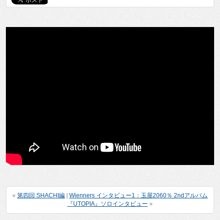
«
第四回 SHACHI編
|
Wienners インタビュー1：玉屋2060％ 2ndアルバム
『UTOPIA』ソロインタビュー
»