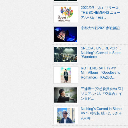
2021/9/8（水）リリース、
THE BOHEMIANS ニュー
アルバム『ess...
京都大作戦2021参戦後記
SPECIAL LIVE REPORT：
Nothing's Carved In Stone
“Wonderer ...
ROTTENGRAFFTY 4th
Mini Album 『Goodbye to
Romance』 KAZUO...
三浦隆一(空想委員会Vo./G.)
ソロアルバム『空集合』イ
ンタビ...
Nothing’s Carved In Stone
Vo./G.村松拓 続・たっきゅ
んのキ...