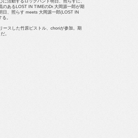
に活動するロックバンド明日、照らすに、
あるLOST IN TIMEのDr.大岡源一郎が期
、照らす meets 大岡源一郎(LOST IN
する。
スした竹原ピストル、choriが参加。期
うだ。