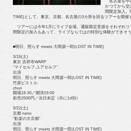
名古屋を中心
かつてから交流の
間限定加入。明日
TIME)として、東京、京都、名古屋の3カ所を回るツアーを開催
ツアーには今年1月にライブ会場、通販限定音源をそれぞれリリー
間限定の加入もあって、ライブならではの特別な体験ができそ
■明日、照らす meets 大岡源一郎(LOST IN TIME)
3/15(土)
東京 吉祥寺WARP
“マイセルフ,ユアセルフ”
出演
明日、照らす meets 大岡源一郎(LOST IN TIME)
竹原ピストル
chori
開場18:30／開演19:00
前売2500円／当日未定（共に1d別）
3/22(土)
京都 nano
“歓楽の大京都”
出演
明日、照らす meets 大岡源一郎(LOST IN TIME)