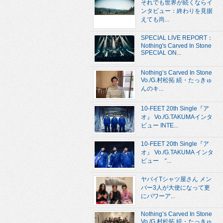
それでも世界が続くならイ
ンタビュー：終わりを見据
えても尚...
SPECIAL LIVE REPORT：
Nothing's Carved In Stone
SPECIAL ON...
Nothing’s Carved In Stone
Vo./G.村松拓 続・たっきゅ
んのキ...
10-FEET 20th Single『ア
オ』 Vo./G.TAKUMAインタ
ビュー INTE...
10-FEET 20th Single『ア
オ』 Vo./G.TAKUMA インタ
ビュー “...
ヤバイTシャツ屋さん メン
バー3人が大使になって更
にパワーア...
Nothing’s Carved In Stone
Vo./G.村松拓 続・たっきゅ