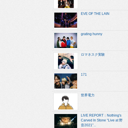
EVE OF THE LAIN
grating hunny
ロマネスク実験
171
世界電力
LIVE REPORT：Nothing's
Carved In Stone “Live at 野
音2021”...