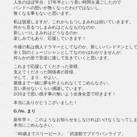
人生のほぼ半分、17年半という長い時間を過ごしたので
バンドへの想いが無くなったわけではないし、
無くなる事もないと思います。
私は脱退しますが、これからもつしまみれは続いていきます。
外から見るつしまみれはどんなものなのか、
新しいつしまみれはどうなるのか、
楽しみでもあり、応援していきます！
今後の私は個人ドラマーとしてなのか、新しいバンドマンとし
全く別のミュージシャンとしてなのかはわかりませんが、
何らかの形で音楽に接して生きていくと思います。
これまで応援してくださった皆様、
支えてくださった関係者の皆様、
そして、まり、やよい。
最後まで一緒に夢を叶えられなくてごめんなさい。
言い表せないくらい感謝しています。
2/10まで思い残す事の無いよう全身全霊で叩きます！
本当にありがとうございました！
G./Vo. まり
新年早々、このようなお知らせをしなければいけなくなってし
本当にごめんなさい。
「80歳までスリーピース」「武道館でブドウパンライブ」