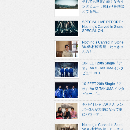
それでも世界が続くならイ
ンタビュー：終わりを見据
えても尚...
SPECIAL LIVE REPORT：
Nothing's Carved In Stone
SPECIAL ON...
Nothing’s Carved In Stone
Vo./G.村松拓 続・たっきゅ
んのキ...
10-FEET 20th Single『ア
オ』 Vo./G.TAKUMAインタ
ビュー INTE...
10-FEET 20th Single『ア
オ』 Vo./G.TAKUMA インタ
ビュー “...
ヤバイTシャツ屋さん メン
バー3人が大使になって更
にパワーア...
Nothing’s Carved In Stone
Vo./G.村松拓 続・たっきゅ