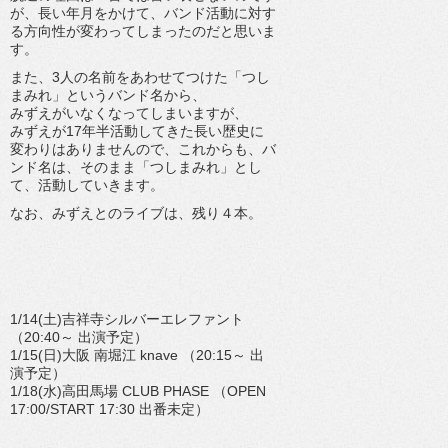
が、長い年月をかけて、バンド活動に対す
る方向性が変わってしまったのだと思いま
す。
また、3人の名前をあわせてつけた「つし
まみれ」というバンド名から、
みずえがいなくなってしまいますが、
みずえが17年半活動してきた長い歴史に
変わりはありませんので、これからも、バ
ンド名は、そのまま「つしまみれ」とし
て、活動していきます。
なお、みずえとのライブは、残り４本。
1/14(土)吉祥寺シルバーエレファント
（20:40～ 出演予定）
1/15(日)大阪 南堀江 knave （20:15～ 出
演予定）
1/18(水)高田馬場 CLUB PHASE （OPEN
17:00/START 17:30 出番未定）