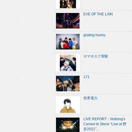
EVE OF THE LAIN
grating hunny
ロマネスク実験
171
世界電力
LIVE REPORT：Nothing's
Carved In Stone “Live at 野
音2021”...