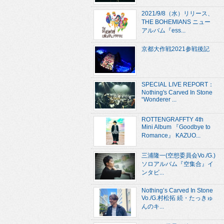
2021/9/8（水）リリース、
THE BOHEMIANS ニュー
アルバム『ess...
京都大作戦2021参戦後記
SPECIAL LIVE REPORT：
Nothing's Carved In Stone
“Wonderer ...
ROTTENGRAFFTY 4th
Mini Album 『Goodbye to
Romance』 KAZUO...
三浦隆一(空想委員会Vo./G.)
ソロアルバム『空集合』イ
ンタビ...
Nothing’s Carved In Stone
Vo./G.村松拓 続・たっきゅ
んのキ...