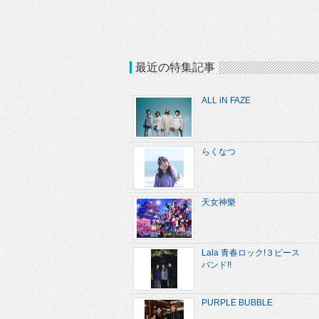
最近の特集記事
ALL iN FAZE
らくなつ
天女神樂
Lala 青春ロック!３ピース
バンド!!
PURPLE BUBBLE