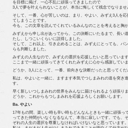
を目標に掲げ、一心不乱に頑張ってきましたので
3人で夢を叶えられないことが、本当に悔しくて残念でなりませ
そして、一番、心が苦しいのは、まり、やよい、みずえ3人を応
てしまうことです。
今も、この文章を読んでくれているみんなのことを考えると胸
みずえから申し出があってから、この決断にいたるまで、長い
たし、しつこいくらいに説得しました。
そして、これ以上、引き止めることは、みずえにとっても、バ
らも判断しました。
みずえの人生なので、みずえの選択を応援したいと思っていま
ここまで一緒に頑張ってきてくれたみずえに心から感謝してい
どうか、3人にとって、一番、前向きな決断だったと思ってくだ
私は、やよいと一緒に、ますます本気でつしまみれの道を突き
す。
早く新しいつしまみれの世界をみんなに届けられるよう頑張り
どうか、これからもつしまみれを応援よろしくお願いします。
Ba. やよい
17年もの間、楽しい時も辛い時もどんなんときも一緒に頑張っ
ってきた仲間がいなくなるなんて、本当に寂しいです。でも、
ぞれの人生の選択を尊重しなければいけないなと思っています
私は、まだまだ人生がつしまみれであることが面白くて仕方が