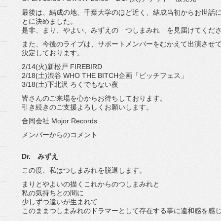
最後は、結成の地、千葉大学のほど近く、結成当初からお世話に
とに決めました。
是非、まり、やよい、みずえの つしまみれ を見届けてくだ
また、今後のライブは、サポートメンバーをむかえて出演させ
決定しております。
2/14(火)新松戸 FIREBIRD
2/18(土)渋谷 WHO THE BITCH企画「ビッチフェス」
3/18(土)下北沢 ろくでもない夜
皆さんのご来場を心からお待ちしております。
引き続きのご支援よろしくお願いします。
合同会社 Mojor Records
メンバーからのコメント
Dr. みずえ
この度、私はつしまみれを脱退します。
まりとやよいの描くこれからのつしまみれと
私の気持ちとの間に
少しずつ違いが生まれて
このままつしまみれのドラマーとして存在する事に違和感を感