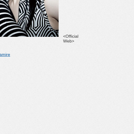
<Official
Web>
amire