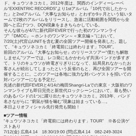
ド、キュウソネコカミ。2012年度は、関西のインディーレーベ
ル“EXXENTRIC RECORDS”より1stアルバム『10代で出したかっ
た』と2ndアルバム『大事なお知らせ』とわずか9ヶ月という短いタ
ームで2枚のアルバムをリリースし、急速に活動範囲を関西から全
国へと広げつつ、DQN現象をまきちらかしている。
そんな彼らが4/7に新代田FEVERで行った初のワンマンライ
ブ“『DMCC』～ホントのワンマン～＜東京編＞”において、
7/20(土)代官山UNITを含む夏の全国ツアー開催を発表した。題し
て、“キュウソネコカミ「終電前には終わります」TOUR”。
前回のアルバム『大事なお知らせ』のリリースツアー“僕たち解散
しません”ツアーでは、レコ発にもかかわらず共演バ ンドが多すぎ
て、トリのキュウソが終電ぎりぎりになって、結局見れなかったお
客さんが続出してしまったという反省のもと、再び全国ツアーを開
催することに。このツアーは各地に強力な対バンゲストを招いての
対バンツアーになる予定だ。
先述の新代田FEVERと4/14の梅田Shangri-Laでの東京・大阪初のワ
ンマンライブも即日完売と新世代ロックシーンにおいて、最も勢い
のあるバンドの1つに躍り出たキュウソネコカミ。2013年、バンド
名さながらに “窮鼠が猫を噛む”現象は始まっている…。
本日よりオフィシャル先行発売も開始！
■ツアー情報
“キュウソネコカミ「終電前には終わります」TOUR” ※各公演ゲ
ストあり
7/12(金) 広島4.14 18:30/19:00 (問)広島4.14 082-249-3024