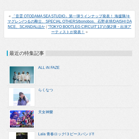
«
「音霊 OTODAMA SEA STUDIO」第一弾ラインナップ発表！ 海援隊/キ
マグレン/つるの剛士、SPECIAL OTHERS/bonobos、石野卓球/DAISHI DA
NCE、SCANDALほか
|
“TOKYO BOOTLEG CIRCUIT’13”の第2弾・出演ア
ーティストが発表！
»
最近の特集記事
ALL iN FAZE
らくなつ
天女神樂
Lala 青春ロック!３ピースバンド!!