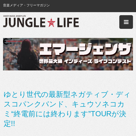
音楽メディア・フリーマガジン
ゆとり世代の最新型ネガティブ・ディ
スコパンクバンド、キュウソネコカ
ミ“終電前には終わります”TOURが決
定!!