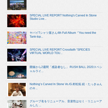
SPECIAL LIVE REPORT Nothing's Carved In Stone
Studio Live...
ヤバイTシャツ屋さん4th Full Album『You need the
Tank-top...
SPECIAL LIVE REPORT Crossfaith “SPECIES
VIRTUAL WORLD TOU...
開催から2週間「感染者なし」 RUSH BALL 2020スペシ
ャルライ...
Nothing’s Carved In Stone Vo./G.村松拓 続・たっきゅん
のキ...
グループ名をリニューアル、音楽性はセミ・リニューア
ルした ...