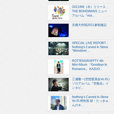
2021/9/8（水）リリース、
THE BOHEMIANS ニュー
アルバム『ess...
京都大作戦2021参戦後記
SPECIAL LIVE REPORT：
Nothing's Carved In Stone
“Wonderer ...
ROTTENGRAFFTY 4th
Mini Album 『Goodbye to
Romance』 KAZUO...
三浦隆一(空想委員会Vo./G.)
ソロアルバム『空集合』イ
ンタビ...
Nothing’s Carved In Stone
Vo./G.村松拓 続・たっきゅ
んのキ...