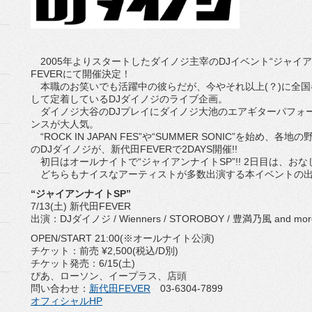
2005年よりスタートしたダイノジ主宰のDJイベント“ジャイアン
FEVERにて開催決定！
本職のお笑いでも活躍中の彼らだが、今やそれ以上(？)に全国
して定着しているDJダイノジのライブ企画。
ダイノジ大谷のDJプレイにダイノジ大池のエアギターパフォ
ンスが大人気。
“ROCK IN JAPAN FES”や“SUMMER SONIC”を始
のDJダイノジが、新代田FEVERで2DAYS開催!!
初日はオールナイトで“ジャイアンナイトSP”!! 2日目は、おなじ
どちらもナイスなアーティストが多数出演する本イベントの出
“ジャイアンナイトSP”
7/13(土) 新代田FEVER
出演：DJダイノジ / Wienners / STOROBOY / 豊満乃風 and more
OPEN/START 21:00(※オールナイト公演)
チケット：前売 ¥2,500(税込/D別)
チケット発売：6/15(土)
ぴあ、ローソン、イープラス、店頭
問い合わせ：
新代田FEVER
03-6304-7899
オフィシャルHP