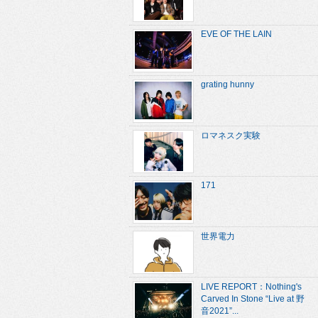
EVE OF THE LAIN
grating hunny
ロマネスク実験
171
世界電力
LIVE REPORT：Nothing's
Carved In Stone “Live at 野
音2021”...