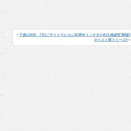
«
千葉LOOK、7月に“サイトウヒロシ50周年イノチガケ的大感謝祭”開催!!
のベスト盤リリース!!
»