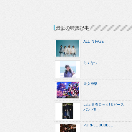
最近の特集記事
ALL iN FAZE
らくなつ
天女神樂
Lala 青春ロック!３ピース
バンド!!
PURPLE BUBBLE