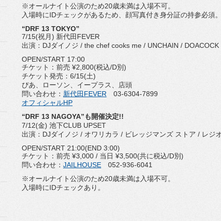
※オールナイト公演のため20歳未満は入場不可。
入場時にIDチェックがあるため、顔写真付き身分証の持参必須
“DRF 13 TOKYO”
7/15(祝月) 新代田FEVER
出演：DJダイノジ / the chef cooks me / UNCHAIN / DOACOCK a
OPEN/START 17:00
チケット：前売 ¥2,800(税込/D別)
チケット発売：6/15(土)
ぴあ、ローソン、イープラス、店頭
問い合わせ：
新代田FEVER
03-6304-7899
オフィシャルHP
“DRF 13 NAGOYA”も開催決定!!
7/12(金) 池下CLUB UPSET
出演：DJダイノジ / オワリカラ / ビレッジマンズ ストア / レジオキング /
OPEN/START 21:00(END 3:00)
チケット：前売 ¥3,000 / 当日 ¥3,500(共に税込/D別)
問い合わせ：
JAILHOUSE
052-936-6041
※オールナイト公演のため20歳未満は入場不可。
入場時にIDチェックあり。