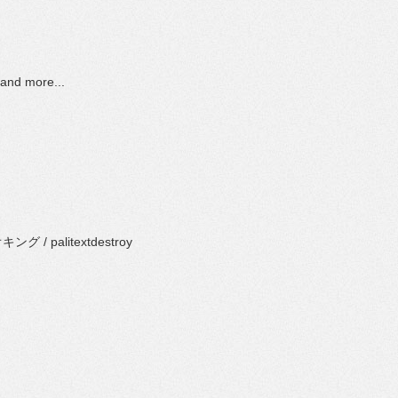
。
nd more...
 palitextdestroy