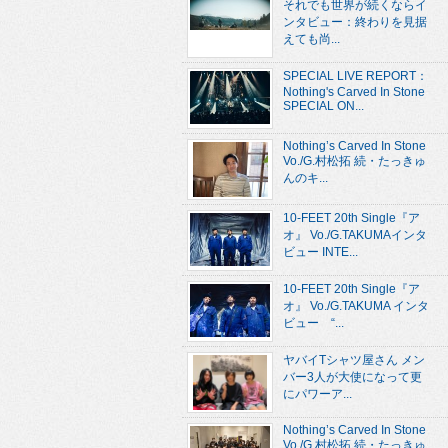
それでも世界が続くならイ
ンタビュー：終わりを見据
えても尚...
SPECIAL LIVE REPORT：
Nothing's Carved In Stone
SPECIAL ON...
Nothing’s Carved In Stone
Vo./G.村松拓 続・たっきゅ
んのキ...
10-FEET 20th Single『ア
オ』 Vo./G.TAKUMAインタ
ビュー INTE...
10-FEET 20th Single『ア
オ』 Vo./G.TAKUMA インタ
ビュー “...
ヤバイTシャツ屋さん メン
バー3人が大使になって更
にパワーア...
Nothing’s Carved In Stone
Vo./G.村松拓 続・たっきゅ