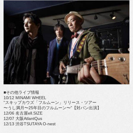
■その他ライブ情報
10/12 MINAMI WHEEL
“スキップカウズ「フルムーン」リリース・ツアー
〜うし満月〜25年目のフルムーン〜”【対バン出演】
12/06 名古屋ell.SIZE
12/07 大阪AtlantQus
12/13 渋谷TSUTAYA O-nest