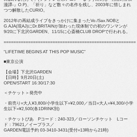
漫譚-』O.P)、「祈り」など数々の名作を残し、2003年に惜しまれ
つつ解散したCURIO。
2012年の再結成ライブをきっかけに集まったVo./Sax.NOBと
G.AJA(現AJ)にDr.BRITAINが加わった現体制での初のワンマンが
9/20に下北沢GARDEN、11/15に心斎橋CLUB DROPで行われる。
======================================================
“LIFETIME BEGINS AT THIS POP MUSIC”
■東京公演
【会場】下北沢GARDEN
【日時】9月20日(土)
OPEN/START 16:30/17:30
＜チケット＞発売中
・前売り=大人¥3,800/小学生以下=¥2,000／当日=大人=¥4,300/小学
生以下=¥2,500(各1DRINK別)
・チケットぴあ Pコード：240-323／ローソンチケット Lコー
ド：79621／イープラス／
GARDEN電話予約 03-3410-3431(受付=13時から21時)