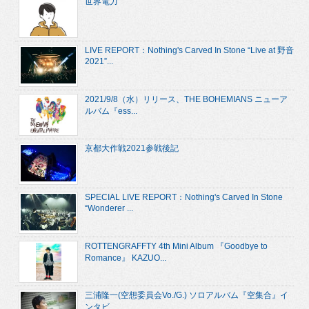
世界電力
LIVE REPORT：Nothing's Carved In Stone “Live at 野音
2021”...
2021/9/8（水）リリース、THE BOHEMIANS ニューア
ルバム『ess...
京都大作戦2021参戦後記
SPECIAL LIVE REPORT：Nothing's Carved In Stone
“Wonderer ...
ROTTENGRAFFTY 4th Mini Album 『Goodbye to
Romance』 KAZUO...
三浦隆一(空想委員会Vo./G.) ソロアルバム『空集合』イ
ンタビ...