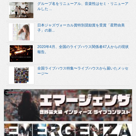
グループ名をリニューアル、音楽性はセミ・リニューア
ルした ...
日本ジャズヴォーカル賞特別奨励賞を受賞「星野由美
子」の新...
2020年4月、全国のライブハウス関係者47人からの現状
報告。
全国ライブハウス特集〜ライブハウスから届いたメッセ
ージ〜