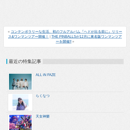
«
コンテンポラリーな生活、初のフルアルバム『ヘドが出る前に』リリー
ス&ワンマンツアー開催！
|
THE PINBALLSが12月に東名阪ワンマンツア
ーを開催!!
»
最近の特集記事
ALL iN FAZE
らくなつ
天女神樂