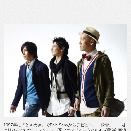
1997年に『ときめき』でEpic Sonyからデビュー。「粉雪」、「君
に触れるだけで」(フジテレビ系アニメ『るろうに剣心 -明治剣客浪