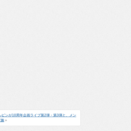
ルピンが10周年企画ライブ第2弾・第3弾と、メン
実施
»