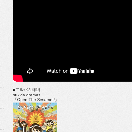
■アルバム詳細
sukida dramas
『Open The Sesame!!』