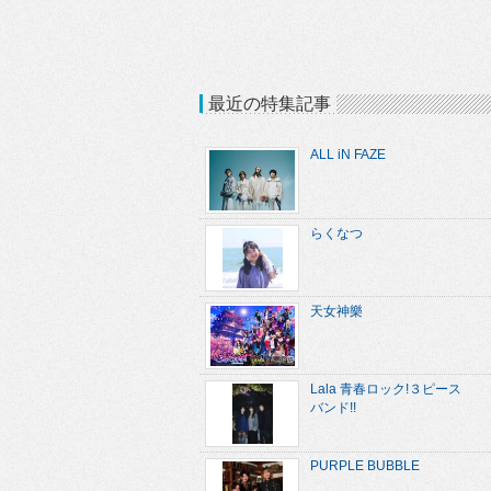
最近の特集記事
ALL iN FAZE
らくなつ
天女神樂
Lala 青春ロック!３ピース
バンド!!
PURPLE BUBBLE