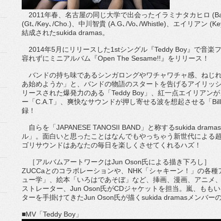
2011年春、名古屋の同じ大学で出会ったイラミナタカヒロ (Ba､/C
(Gt､/Key､/Cho.)、中川智貴 (A.G､/Vo､/Whistle)、エイリアン (
結成されたsukida dramas。
2014年5月にリリースした1stシングル『Teddy Boy』で
容れずにミニアルバム『Open The Sesame!!』をリリース！
バンドの持ち味であるシンガロングやワチャワチャ感、ねじれ
あ始めようか」と、バンドの物語のスタートを告げるアイリッシュ
リースされた爆発力のある「Teddy Boy」、紅一点エイリア
ー「C.A.T」、爽快なサウンドが押し寄せる波を想起させる「Bil
録！
自らを「JAPANESE TANOSII BAND」と称するsukida d
ル」。面白いと思ったことはなんでもやっちゃう新世代による超
ゴリサウンドはあなたの毎日を楽しくさせてくれるハズ！
［アルバムアートワークはJun Oson氏による描き下ろし］
ZUCCaとのコラボレーションや、NHK「シャキーン！」の各
ュー学」、絵本「いろはであそぼ」など、挿画、漫画、アニメ、
ストレーター、Jun Oson氏がCDジャケットを担当。嵐、も
ターを手掛けてきたJun Oson氏が描くsukida dramasメン
■MV「Teddy Boy」