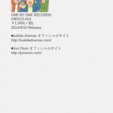
ONE BY ONE RECORDS
OBOCD-024
￥1,500(＋税)
2014/9/10 Release
■sukida dramas オフィシャルサイト
http://sukidadramas.com/
■Jun Oson オフィシャルサイト
http://junoson.com/