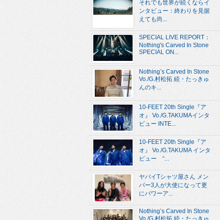
それでも世界が続くならイ
ンタビュー：終わりを見据
えても尚...
SPECIAL LIVE REPORT：
Nothing's Carved In Stone
SPECIAL ON...
Nothing’s Carved In Stone
Vo./G.村松拓 続・たっきゅ
んのキ...
10-FEET 20th Single『ア
オ』 Vo./G.TAKUMAインタ
ビュー INTE...
10-FEET 20th Single『ア
オ』 Vo./G.TAKUMA インタ
ビュー “...
ヤバイTシャツ屋さん メン
バー3人が大使になって更
にパワーア...
Nothing’s Carved In Stone
Vo./G.村松拓 続・たっきゅ