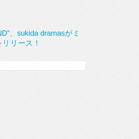
D”、sukida dramasがミ
!』をリリース！