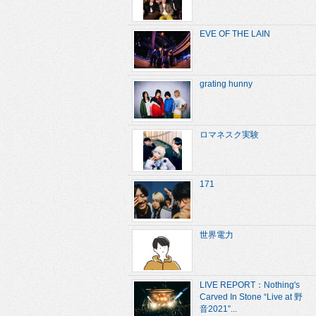
EVE OF THE LAIN
grating hunny
ロマネスク実験
171
世界電力
LIVE REPORT：Nothing's
Carved In Stone “Live at 野
音2021”...