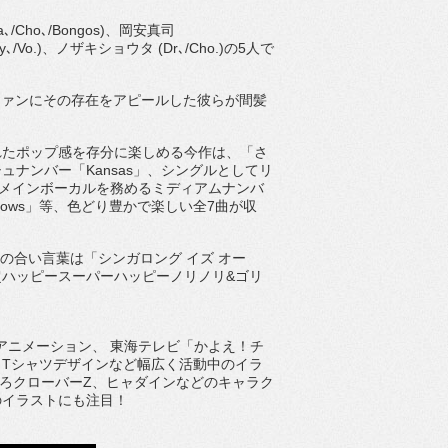
ho､/Bongos)、岡安真司
Key､/Vo.)、ノザキショウタ (Dr､/Cho.)の5人で
音楽ファンにその存在をアピールした彼らが間髪
たポップ感を存分に楽しめる今作は、「さ
ナンバー「Kansas」、シングルとしてリ
ンがメインボーカルを務めるミディアムナンバ
lows」等、色どり豊かで楽しい全7曲が収
ramasの合い言葉は「シンガロング イズ オー
ハッピースーパーハッピーノリノリ&ゴリ
種アニメーション、 東海テレビ「かよえ！チ
Tシャツデザインなど幅広く活動中のイラ
もいろクローバーZ、ヒャダインなどのキャラク
バーのイラストにも注目！