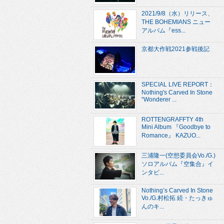
2021/9/8（水）リリース、
THE BOHEMIANS ニュー
アルバム『ess...
京都大作戦2021参戦後記
SPECIAL LIVE REPORT：
Nothing's Carved In Stone
“Wonderer ...
ROTTENGRAFFTY 4th
Mini Album 『Goodbye to
Romance』 KAZUO...
三浦隆一(空想委員会Vo./G.)
ソロアルバム『空集合』イ
ンタビ...
Nothing’s Carved In Stone
Vo./G.村松拓 続・たっきゅ
んのキ...