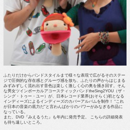
ふたりだけからバンドスタイルまで様々な表現で広がるそのステー
ジで圧倒的な存在感とグルーヴ感を放ち、ふたりの声からはじまる
みずみずしく流れ出す音色は楽しく激しく心の奥を掻き回す。そん
な男女ツインボーカルアコースティックバンドtheSing2YOU（ザ・
シング・トゥー・ユー）が、日本レコード業界(おそらく)初となる
インディーズによるインディーズのカバーアルバムを制作！ “これ
が日本の音楽の底力だ”と言わんばかりのパワーがみなぎる作品に
なっている。
また、DVD『みえるうた』も年内に発売予定。 こちらの詳細発表
も待ち遠しいところ。