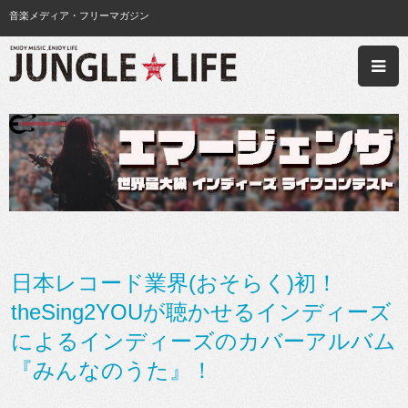
音楽メディア・フリーマガジン
日本レコード業界(おそらく)初！
theSing2YOUが聴かせるインディーズ
によるインディーズのカバーアルバム
『みんなのうた』！