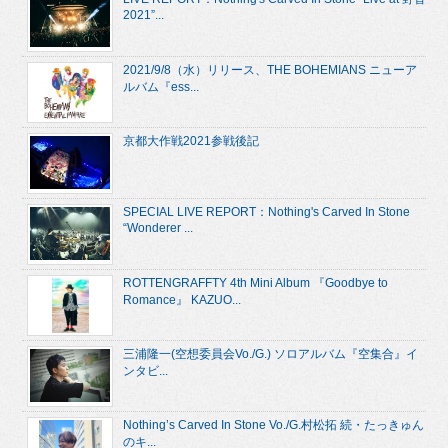
2021”...
2021/9/8（水）リリース、THE BOHEMIANS ニューア
ルバム『ess...
京都大作戦2021参戦後記
SPECIAL LIVE REPORT：Nothing's Carved In Stone
“Wonderer ...
ROTTENGRAFFTY 4th Mini Album 『Goodbye to
Romance』 KAZUO...
三浦隆一(空想委員会Vo./G.) ソロアルバム『空集合』イ
ンタビ...
Nothing’s Carved In Stone Vo./G.村松拓 続・たっきゅん
のキ...