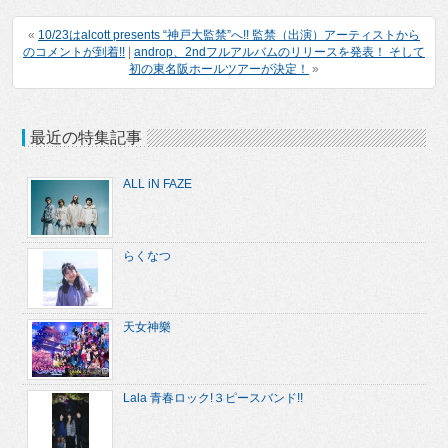
«
10/23はalcott presents “神戸大監禁”へ!! 監禁（出演）アーティストから
のコメントが到着!!
|
androp、2ndフルアルバムのリリースを発表！ そして
初の東名阪ホールツアーが決定！
»
最近の特集記事
ALL iN FAZE
らくなつ
天女神樂
Lala 青春ロック!３ピースバンド!!