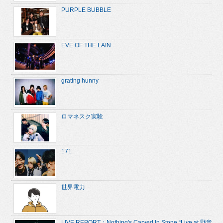
PURPLE BUBBLE
EVE OF THE LAIN
grating hunny
ロマネスク実験
171
世界電力
LIVE REPORT：Nothing's Carved In Stone “Live at 野音