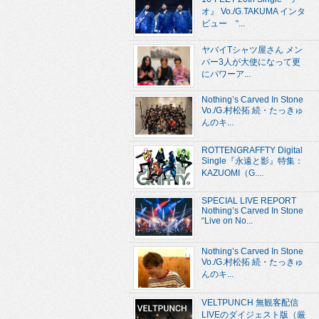
オ』 Vo./G.TAKUMA インタ
ビュー “...
ヤバイTシャツ屋さん メン
バー3人が大使になって更
にパワーア...
Nothing’s Carved In Stone
Vo./G.村松拓 続・たっきゅ
んのキ...
ROTTENGRAFFTY Digital
Single『永遠と影』特集：
KAZUOMI（G....
SPECIAL LIVE REPORT
Nothing’s Carved In Stone
“Live on No...
Nothing’s Carved In Stone
Vo./G.村松拓 続・たっきゅ
んのキ...
VELTPUNCH 無観客配信
LIVEのダイジェスト版（厳