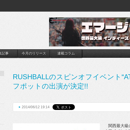
集記事
今月のリリース
連載コラム
RUSHBALLのスピンオフイベント“AT
フポットの出演が決定!!
2014/06/12 19:14
関西最大級の夏