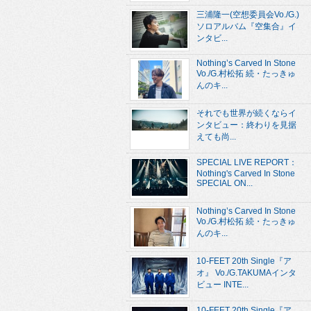
三浦隆一(空想委員会Vo./G.)
ソロアルバム『空集合』イ
ンタビ...
Nothing’s Carved In Stone
Vo./G.村松拓 続・たっきゅ
んのキ...
それでも世界が続くならイ
ンタビュー：終わりを見据
えても尚...
SPECIAL LIVE REPORT：
Nothing's Carved In Stone
SPECIAL ON...
Nothing’s Carved In Stone
Vo./G.村松拓 続・たっきゅ
んのキ...
10-FEET 20th Single『ア
オ』 Vo./G.TAKUMAインタ
ビュー INTE...
10-FEET 20th Single『ア