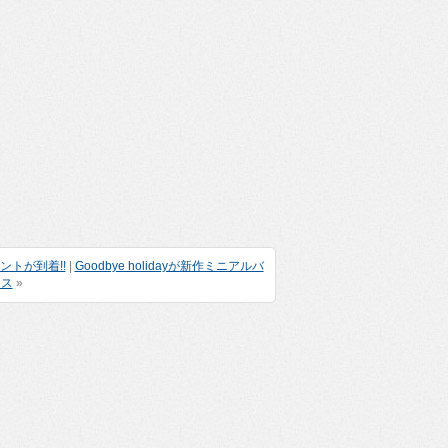
ントが到着!!
|
Goodbye holidayが新作ミニアルバ
ース
»