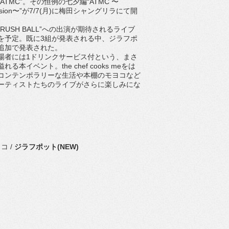
ATMC”。その恒例の七夕編“ATMC 〜
Session〜”が7/7(月)に梅田シャングリラにて開
USH BALL”への出演が期待されるライブ
を予定。既に3組が発表される中、ジラフポ
追加で発表された。
者には1ドリンクサービス付という、まさ
る本イベント。the chef cooks meをは
コンテンポラリーな生活や本棚のモヨコなど
ーティストたちのライブがさらに楽しみにな
コ /
ジラフポット(NEW)