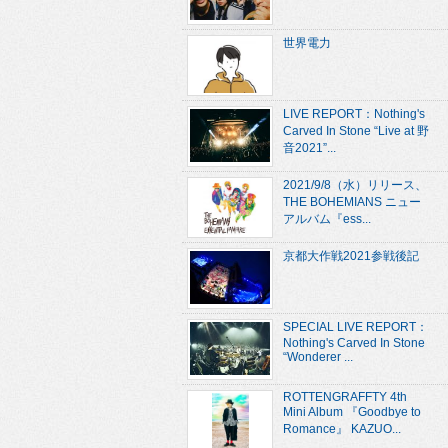
世界電力
LIVE REPORT：Nothing's
Carved In Stone “Live at 野
音2021”...
2021/9/8（水）リリース、
THE BOHEMIANS ニュー
アルバム『ess...
京都大作戦2021参戦後記
SPECIAL LIVE REPORT：
Nothing's Carved In Stone
“Wonderer ...
ROTTENGRAFFTY 4th
Mini Album 『Goodbye to
Romance』 KAZUO...