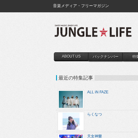
音楽メディア・フリーマガジン
ABOUT US
バックナンバー
特
最近の特集記事
ALL iN FAZE
らくなつ
天女神樂