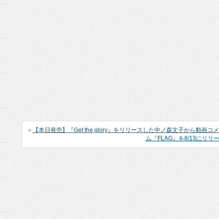
«
【本日発売】『Get the glory』をリリースした中ノ森文子から動画コメ
ム『FLAG』を8/13にリリ