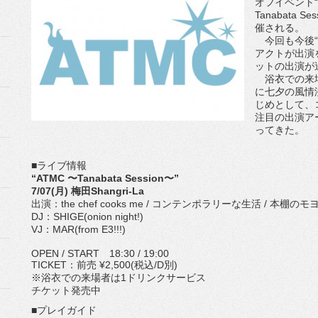
オフイベント“
Tanabata 
催される。
今回も今後“R
アクトが出演
ットの出演が
浴衣での来場
に七夕の風情溢れ
じめとして、
注目の出演ア
ってきた。
■ライブ情報
“ATMC 〜Tanabata Session〜”
7/07(月) 梅田Shangri-La
出演：the chef cooks me / コンテンポラリーな生活 / 本棚のモヨ
DJ：SHIGE(onion night!)
VJ：MAR(from E3!!!)
OPEN / START 18:30 / 19:00
TICKET：前売 ¥2,500(税込/D別)
※浴衣での来場者は1ドリンクサービス
チケット発売中
■プレイガイド