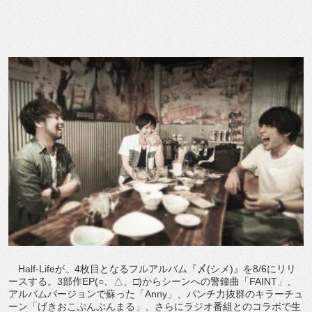
Half-Lifeが、4枚目となるフルアルバム『〆(シメ)』を8/6にリリ
ースする。3部作EP(○、△、□)からシーンへの警鐘曲「FAINT」、
アルバムバージョンで蘇った「Anny」、パンチ力抜群のキラーチュ
ーン「げきおこぷんぷんまる」、さらにラジオ番組とのコラボで生