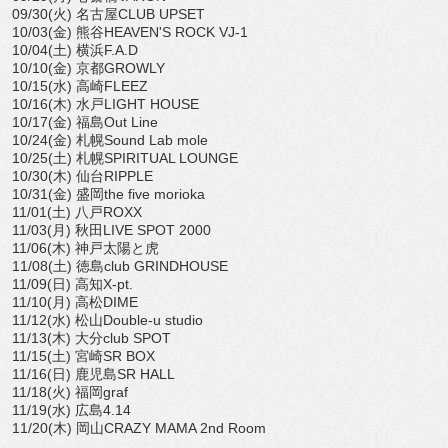
09/30(火) 名古屋CLUB UPSET
10/03(金) 熊谷HEAVEN'S ROCK VJ-1
10/04(土) 横浜F.A.D
10/10(金) 京都GROWLY
10/15(水) 高崎FLEEZ
10/16(木) 水戸LIGHT HOUSE
10/17(金) 福島Out Line
10/24(金) 札幌Sound Lab mole
10/25(土) 札幌SPIRITUAL LOUNGE
10/30(木) 仙台RIPPLE
10/31(金) 盛岡the five morioka
11/01(土) 八戸ROXX
11/03(月) 秋田LIVE SPOT 2000
11/06(木) 神戸太陽と虎
11/08(土) 徳島club GRINDHOUSE
11/09(日) 高知X-pt.
11/10(月) 高松DIME
11/12(水) 松山Double-u studio
11/13(木) 大分club SPOT
11/15(土) 宮崎SR BOX
11/16(日) 鹿児島SR HALL
11/18(火) 福岡graf
11/19(水) 広島4.14
11/20(木) 岡山CRAZY MAMA 2nd Room