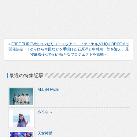
«
FREE THROWのコンピリリースツアー・ファイナルがLIQUIDROOMで
開催決定！
|
ゆらゆら帝国などを手掛けた石原洋と中村宗一郎を迎え、見
汐麻衣(ex.埋火)が新たなプロジェクトを始動
»
最近の特集記事
ALL iN FAZE
らくなつ
天女神樂