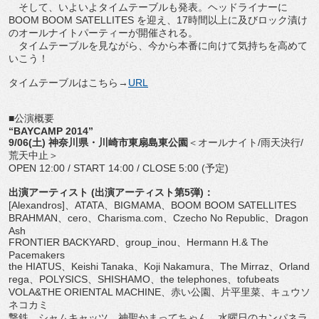
そして、いよいよタイムテーブルも発表。ヘッドライナーに
BOOM BOOM SATELLITES を迎え、17時間以上に及びロック漬け
のオールナイトパーティーが開催される。
タイムテーブルを見ながら、今から本番に向けて気持ちを高めて
いこう！
タイムテーブルはこちら→
URL
■公演概要
“BAYCAMP 2014”
9/06(土) 神奈川県・川崎市東扇島東公園
＜オールナイト/雨天決行/
荒天中止＞
OPEN 12:00 / START 14:00 / CLOSE 5:00 (予定)
出演アーティスト (出演アーティスト第5弾)：
[Alexandros]、ATATA、BIGMAMA、BOOM BOOM SATELLITES
BRAHMAN、cero、Charisma.com、Czecho No Republic、Dragon
Ash
FRONTIER BACKYARD、group_inou、Hermann H.& The
Pacemakers
the HIATUS、Keishi Tanaka、Koji Nakamura、The Mirraz、Orland
rega、POLYSICS、SHISHAMO、the telephones、tofubeats
VOLA&THE ORIENTAL MACHINE、赤い公園、片平里菜、キュウソ
ネコカミ
撃鉄、シャムキャッツ、神聖かまってちゃん、水曜日のカンパネラ