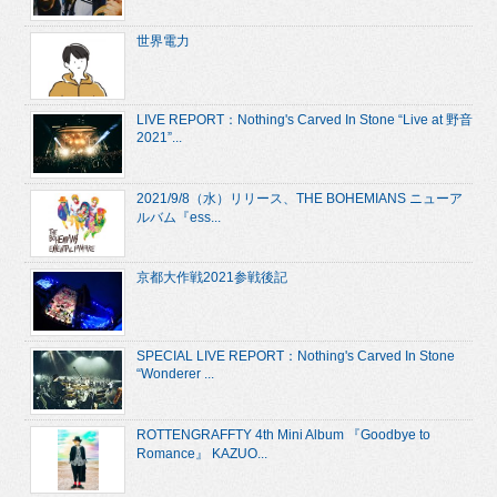
世界電力
LIVE REPORT：Nothing's Carved In Stone “Live at 野音
2021”...
2021/9/8（水）リリース、THE BOHEMIANS ニューア
ルバム『ess...
京都大作戦2021参戦後記
SPECIAL LIVE REPORT：Nothing's Carved In Stone
“Wonderer ...
ROTTENGRAFFTY 4th Mini Album 『Goodbye to
Romance』 KAZUO...