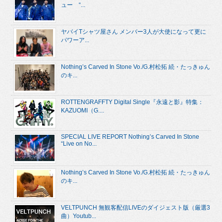
ュー “...
ヤバイTシャツ屋さん メンバー3人が大使になって更に
パワーア...
Nothing’s Carved In Stone Vo./G.村松拓 続・たっきゅん
のキ...
ROTTENGRAFFTY Digital Single『永遠と影』特集：
KAZUOMI（G....
SPECIAL LIVE REPORT Nothing’s Carved In Stone
“Live on No...
Nothing’s Carved In Stone Vo./G.村松拓 続・たっきゅん
のキ...
VELTPUNCH 無観客配信LIVEのダイジェスト版（厳選3
曲）Youtub...