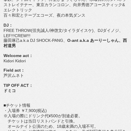
ストレイテナー、東京カランコロン、向井秀徳アコースティック&
エレクトリック
百々和宏とテープエコーズ、夜の本気ダンス
DJ：
FREE THROW(弦先誠人/神啓文/タイラダイスケ)、DJダイノジ、
LEF!!!CREW!!!
藤田琢己a.k.a DJ SHOCK-PANG、
O-ant a.k.a あーりーしゃん、西
村道男
Welcome act：
Kidori Kidori
Field act：
芦沢ムネト
TIP OFF ACT：
ドミコ
■チケット情報
・入場券 ￥7,900(税込)
※入場の際にドリンク代¥500が別途必要。
チケットは当日リストバンドと引換。
オールナイト公演のため、18歳未満の入場不可。