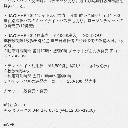
リストバンド交換時にIDチェックあり。必ず顔写真付き身分証を
持参のこと。
・BAYCAMP 2014/シャトルバス券 片道 前売￥500 / 当日￥700
※往路深夜バスのミッドナイトバス券もあり。ローソンチケットの
み発売(7/12発売)
・BAYCAMP 2014駐車券 ￥2,000(税込) SOLD OUT
※枚数制限1枚(WEB限定) ※当日運転者の登録IDでのみ購入可。記
名有。
※駐車可能時間:当日10時〜翌朝6時 チケットぴあのみ発売 [Pコー
ド：230-188]
・テントサイト利用券 ￥1,500(利用者1人につき1枚必要)
※枚数制限4枚
※利用可能時間:当日10時半〜翌朝6時
※チケットぴあのみ発売[Pコード：230-188] 発売中
チケット一般発売：発売中
■問い合わせ
チッタワークス 044-276-8841 (平日12:00〜19:00)
■WEB