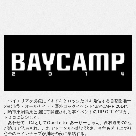
ベイエリアを拠点にドキドキとロックだけを発信する首都圏唯一
の都市型・オールナイト・野外ロックイベント“BAYCAMP 2014”。
川崎市東扇島東公園にて開催される本イベントのTIP OFF ACTが、
ドミコに決定した。
あわせて、DJとしてO-ant a.k.a あーりーしゃん、西村道男の2組
が追加で発表され、これでトータル44組が決定。今年も盛り上がり
必至のラインナップが川崎の夜に集結する。