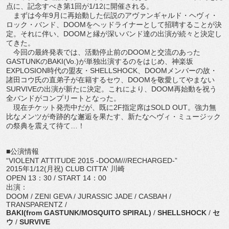
点に、記念すべき第1回が1/12に開催される。
まずは今年9月に再始動した伝説のアヴァンギャルド・ヘヴィ・
ロック・バンド、DOOMをヘッドライナーとして招聘することが決
定。それに伴い、DOOMと縁が深いバンド達の出演が続々と決定し
てきた。
今回の最終発表では、活動停止前のDOOMと交流のあった
GASTUNKのBAKI(Vo.)が単独出演するのをはじめ、神楽坂
EXPLOSION時代の盟友・SHELLSHOCK、DOOMメンバーの故・
諸田コウ氏の直弟子が在籍するセウ、DOOMを敬愛してやまない
SURVIVEの出演が新たに決定。これにより、DOOM再始動を祝う
全バンドがコンプリートとなった。
現在チケット発売中だが、既に2F指定席はSOLD OUT。強力無
比なメンツが奇跡的な邂逅を果たす、新たなヘヴィ・ミュージック
の祭典を震えて待て…！
■公演情報
“VIOLENT ATTITUDE 2015 -DOOM///RECHARGED-”
2015年1/12(月祝) CLUB CITTA' 川崎
OPEN 13：30 / START 14：00
出演：
DOOM / ZENI GEVA / JURASSIC JADE / CASBAH /
TRANSPARENTZ /
BAKI(from GASTUNK/MOSQUITO SPIRAL)
/
SHELLSHOCK
/
セ
ウ
/
SURVIVE