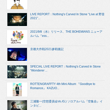
LIVE REPORT：Nothing's Carved In Stone “Live at 野音
2021”...
2021/9/8（水）リリース、THE BOHEMIANS ニューア
ルバム『ess...
京都大作戦2021参戦後記
SPECIAL LIVE REPORT：Nothing's Carved In Stone
“Wonderer ...
ROTTENGRAFFTY 4th Mini Album 『Goodbye to
Romance』 KAZUO...
三浦隆一(空想委員会Vo./G.) ソロアルバム『空集合』イ
ンタビ...