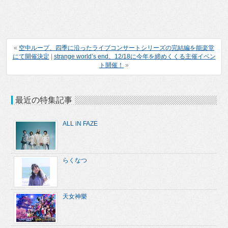
«
空中ループ、四季に沿ったライブコンサートシリーズの完結編を能楽堂
にて開催決定
|
strange world’s end、12/18に今年を締めくくる主催イベン
ト開催！
»
最近の特集記事
ALL iN FAZE
らくなつ
天女神樂