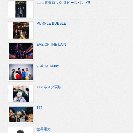
Lala 青春ロック!３ピースバンド!!
PURPLE BUBBLE
EVE OF THE LAIN
grating hunny
ロマネスク実験
171
世界電力