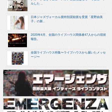
ルした ...
日本ジャズヴォーカル賞特別奨励賞を受賞「星野由美
子」の新...
2020年4月、全国のライブハウス関係者47人からの現状
報告。
全国ライブハウス特集〜ライブハウスから届いたメッセ
ージ〜