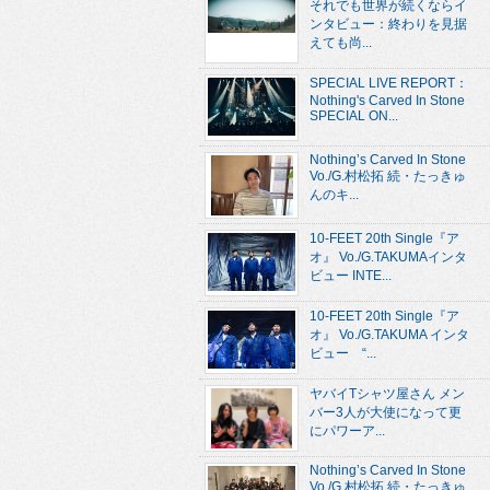
それでも世界が続くならイ
ンタビュー：終わりを見据
えても尚...
SPECIAL LIVE REPORT：
Nothing's Carved In Stone
SPECIAL ON...
Nothing’s Carved In Stone
Vo./G.村松拓 続・たっきゅ
んのキ...
10-FEET 20th Single『ア
オ』 Vo./G.TAKUMAインタ
ビュー INTE...
10-FEET 20th Single『ア
オ』 Vo./G.TAKUMA インタ
ビュー “...
ヤバイTシャツ屋さん メン
バー3人が大使になって更
にパワーア...
Nothing’s Carved In Stone
Vo./G.村松拓 続・たっきゅ