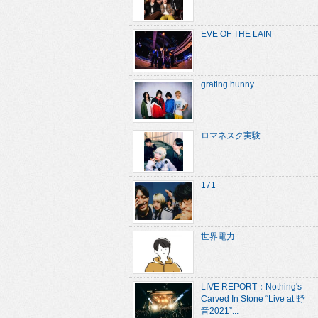
EVE OF THE LAIN
grating hunny
ロマネスク実験
171
世界電力
LIVE REPORT：Nothing's
Carved In Stone “Live at 野
音2021”...