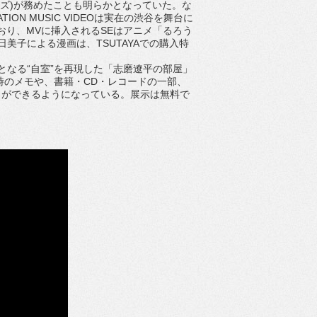
ルズ)が務めたことも明らかとなっていた。な
MATION MUSIC VIDEOは実在の渋谷を舞台に
おり、MVに挿入されるSEはアニメ「るろう
明日美子による漫画は、TSUTAYAでの購入特
となる“自室”を再現した「志磨遼平の部屋」
曲時のメモや、書籍・CD・レコードの一部、
とができるようになっている。展示は無料で