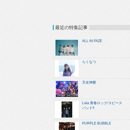
最近の特集記事
ALL iN FAZE
らくなつ
天女神樂
Lala 青春ロック!３ピース
バンド!!
PURPLE BUBBLE