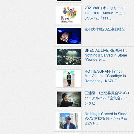
2021/9/8（水）リリース、
THE BOHEMIANS ニュー
アルバム『ess...
京都大作戦2021参戦後記
SPECIAL LIVE REPORT：
Nothing's Carved In Stone
“Wonderer ...
ROTTENGRAFFTY 4th
Mini Album 『Goodbye to
Romance』 KAZUO...
三浦隆一(空想委員会Vo./G.)
ソロアルバム『空集合』イ
ンタビ...
Nothing’s Carved In Stone
Vo./G.村松拓 続・たっきゅ
んのキ...