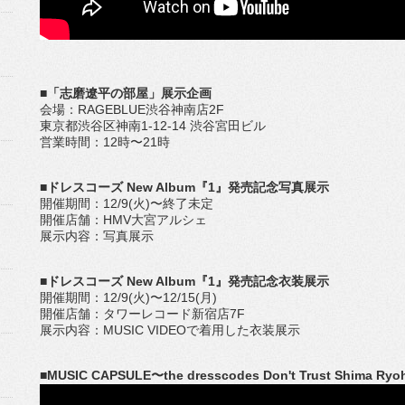
■「志磨遼平の部屋」展示企画
会場：RAGEBLUE渋谷神南店2F
東京都渋谷区神南1-12-14 渋谷宮田ビル
営業時間：12時〜21時
■ドレスコーズ New Album『1』発売記念写真展示
開催期間：12/9(火)〜終了未定
開催店舗：HMV大宮アルシェ
展示内容：写真展示
■ドレスコーズ New Album『1』発売記念衣装展示
開催期間：12/9(火)〜12/15(月)
開催店舗：タワーレコード新宿店7F
展示内容：MUSIC VIDEOで着用した衣装展示
■MUSIC CAPSULE〜the dresscodes Don't Trust Shima Ryo