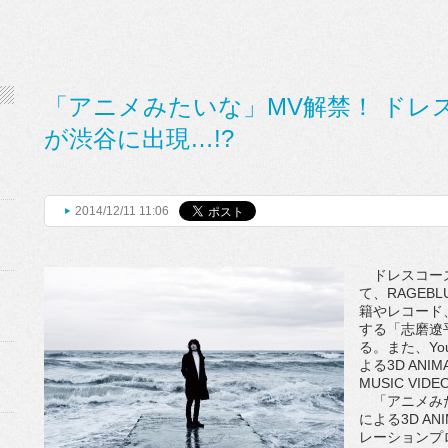
「アニメみたいな」MV解禁！ ドレ
が渋谷に出現…!?
2014/12/11 11:06
ドレスコーズ
て、RAGEB
籍やレコード
する「志磨遼平
る。また、Yo
よる3D ANI
MUSIC VI
「アニメみた
による3D AN
レーションプ