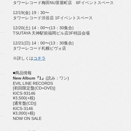
タワーレコード梅田NU茶屋町店 6Fイベントスペース
12/19(金) 19：30〜
タワーレコード渋谷店 1Fイベントスペース
12/20(土) 14：00〜(13：30集合)
TSUTAYA 天神駅前福岡ビル店3F特設会場
12/21(日) 14：00〜(13：30集合)
タワーレコード札幌ピヴォ店
※詳しくは
コチラ
■商品情報
New Album『1』
(読み：ワン)
EVIL LINE RECORDS
[初回限定盤(CD+DVD)]
KICS-93146
¥3,500(+税)
[通常盤(CD)]
KICS-3146
¥3,000(+税)
NOW ON SALE