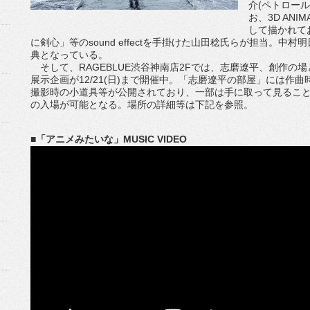
介(ペトロー
お、3D ANI
して描かれて
に剣心」等のsound effectを手掛けた山田稔氏らが担当。中村
典となっている。
そして、RAGEBLUE渋谷神南店2Fでは、志磨遼平、創作の場
展示企画が12/21(日)まで開催中。「志磨遼平の部屋」には作
撮影時の小道具等が公開されており、一部は手に取って見るこ
の入場が可能となる。場所の詳細等は下記を参照。
■「アニメみたいな」MUSIC VIDEO