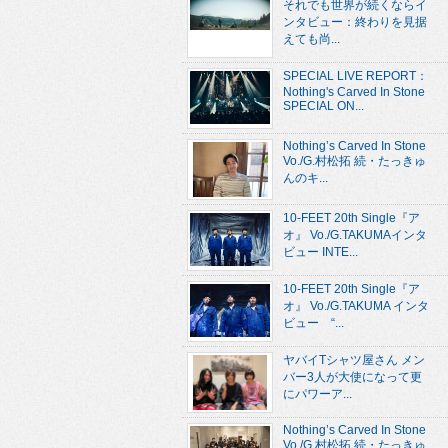
それでも世界が続くならイ
ンタビュー：終わりを見据
えても尚...
SPECIAL LIVE REPORT：
Nothing's Carved In Stone
SPECIAL ON...
Nothing’s Carved In Stone
Vo./G.村松拓 続・たっきゅ
んのキ...
10-FEET 20th Single『ア
オ』 Vo./G.TAKUMAインタ
ビュー INTE...
10-FEET 20th Single『ア
オ』 Vo./G.TAKUMA インタ
ビュー “...
ヤバイTシャツ屋さん メン
バー3人が大使になって更
にパワーア...
Nothing’s Carved In Stone
Vo./G.村松拓 続・たっきゅ