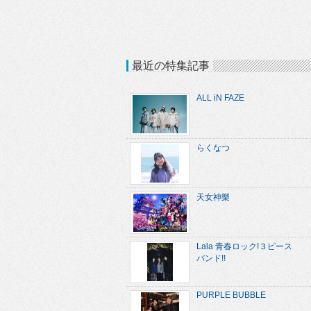
最近の特集記事
ALL iN FAZE
らくなつ
天女神樂
Lala 青春ロック!３ピース
バンド!!
PURPLE BUBBLE