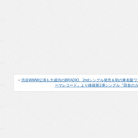
«
渋谷WWW公演も大成功のBRADIO、2ndシングル発売＆初の東名阪
ーマレコード』より移籍第1弾シングル『田舎の