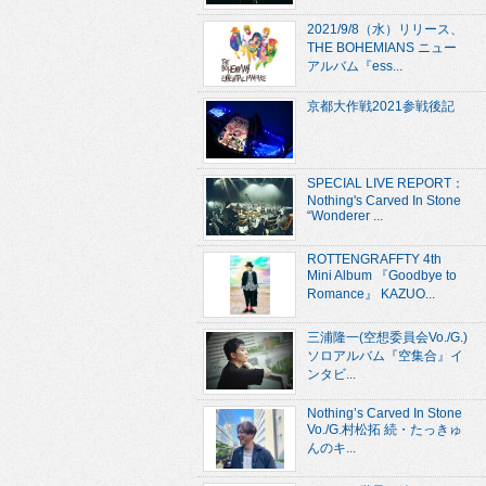
2021/9/8（水）リリース、
THE BOHEMIANS ニュー
アルバム『ess...
京都大作戦2021参戦後記
SPECIAL LIVE REPORT：
Nothing's Carved In Stone
“Wonderer ...
ROTTENGRAFFTY 4th
Mini Album 『Goodbye to
Romance』 KAZUO...
三浦隆一(空想委員会Vo./G.)
ソロアルバム『空集合』イ
ンタビ...
Nothing’s Carved In Stone
Vo./G.村松拓 続・たっきゅ
んのキ...