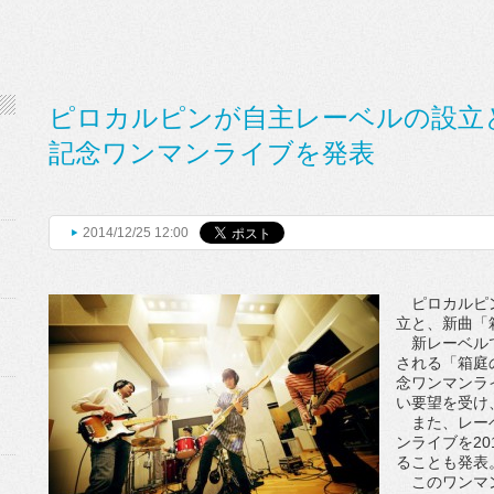
ピロカルピンが自主レーベルの設立
記念ワンマンライブを発表
2014/12/25 12:00
ピロカルピンが自
立と、新曲「
新レーベルで
される「箱庭の
念ワンマンラ
い要望を受け
また、レーベ
ンライブを201
ることも発表
このワンマン