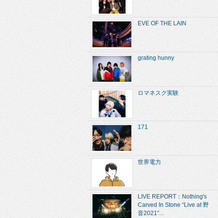
EVE OF THE LAIN
grating hunny
ロマネスク実験
171
世界電力
LIVE REPORT：Nothing's
Carved In Stone “Live at 野
音2021”...