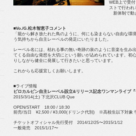
WEB上で受
ストで行われ
新体制で動き
■Vo./G.松木智恵子コメント
「籠から解き放たれた鳥のように、何にも染まらない自由な環
う気持ちから自主レーベルの発足にいたりました。
レーベル名には、枯れる事の無い奇跡の泉のように音楽を生み
てくる自由な発想を大切にという願いが込められています。初
りしながら健全に発展して行きたいと思っています。
これからも応援宜しくお願いします。
■ライブ情報
ピロカルピン自主レーベル設立&リリース記念ワンマンライブ『
2015/3/14(土) 下北沢CLUB Que
OPEN/START 18:00 / 18:30
前売/当日 ¥2,500 / ¥3,000(ドリンク代別) ※高校生以下対象
チケットオフィシャル先行受付 2014/12/25〜2015/1/12
一般発売 2015/1/17〜