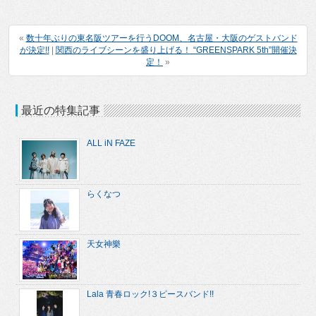
«
数十年ぶりの東名阪ツアーを行うDOOM、名古屋・大阪のゲストバンド
が決定!!
|
関西のライブシーンを盛り上げる！ “GREENSPARK 5th”開催決
定！
»
最近の特集記事
ALL iN FAZE
らくなつ
天女神樂
Lala 青春ロック!３ピースバンド!!