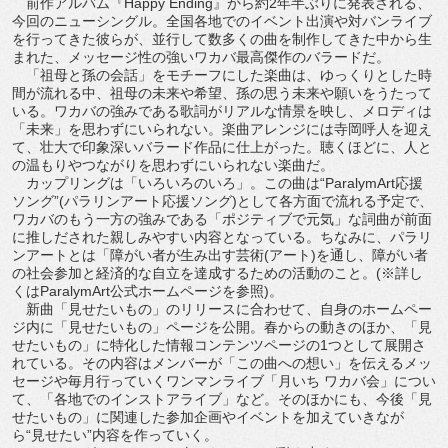
前作アルバム『Happy Ending』から約2年半ぶりに発表される、
今回のニューシングル。全国各地でのイベント出演や対バンライブ
を行ってきた彼らが、並行して数多くの曲を制作してきた中から生
まれた、メッセージ性の強いワカバ最高傑作のバラードだ。
「祖母と孫の会話」をモチーフにした楽曲は、ゆっくりとした時
間が流れる中、祖母の未来や希望、孫の思う未来や願いをうたって
いる。ワカバの強みである歌詞がリアルな情景を映し、メロディは
「未来」を思わずにいられない。楽曲アレンジには寺岡呼人を迎え
て、壮大で印象深いバラード作品に仕上がった。聴くほどに、人と
の温もりやつながりを思わずにいられない楽曲だ。
カップリングは「いろいろのいろ」。この曲は“ParalymArt応援
ソング”(パラリンアート応援ソング)として各方面で流れる予定で、
ワカバのもう一方の強みである「ポジティブで元気」な詞曲が前面
に推しだされた親しみやすい内容となっている。ちなみに、パラリ
ンアートとは「障がい者が生み出す芸術(アート)を通し、障がい者
の社会参加と経済的な自立を達成するための活動のこと。(※詳し
くはParalymArt公式ホームページを参照)。
新曲「見せたいもの」のリリースに合わせて、自身のホームペー
ジ内に「見せたいもの」ページを公開。春からの動きのほか、「見
せたいもの」に特化した情報コンテンツページの1つとして展開さ
れている。その内容はメンバーが「この曲への想い」を伝えるメッ
セージや毎月行っていくワンマンライブ「月いち ワカバ会」につい
て、「各地でのインストアライブ」など。そのほかにも、今後「見
せたいもの」に関連した参加企画やイベントを加えていきなが
ら“見せたい”内容を作っていく。