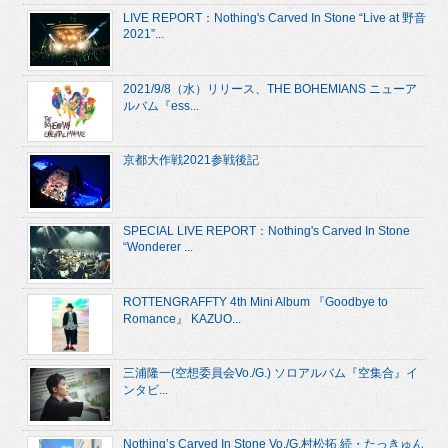
LIVE REPORT：Nothing's Carved In Stone “Live at 野音
2021”...
2021/9/8（水）リリース、THE BOHEMIANS ニューア
ルバム『ess...
京都大作戦2021参戦後記
SPECIAL LIVE REPORT：Nothing's Carved In Stone
“Wonderer ...
ROTTENGRAFFTY 4th Mini Album 『Goodbye to
Romance』 KAZUO...
三浦隆一(空想委員会Vo./G.) ソロアルバム『空集合』イ
ンタビ...
Nothing’s Carved In Stone Vo./G.村松拓 続・たっきゅん