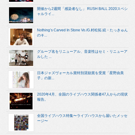
開催から2週間「感染者なし」 RUSH BALL 2020スペシ
ャルライ...
Nothing’s Carved In Stone Vo./G.村松拓 続・たっきゅん
のキ...
グループ名をリニューアル、音楽性はセミ・リニューア
ルした ...
日本ジャズヴォーカル賞特別奨励賞を受賞「星野由美
子」の新...
2020年4月、全国のライブハウス関係者47人からの現状
報告。
全国ライブハウス特集〜ライブハウスから届いたメッセ
ージ〜