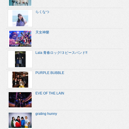
らくなつ
天女神樂
Lala 青春ロック!３ピースバンド!!
PURPLE BUBBLE
EVE OF THE LAIN
grating hunny