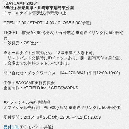
“BAYCAMP 2015”
9/5(土) 神奈川県・川崎市東扇島東公園
※オールナイト/雨天決行/荒天中止
OPEN 12:00 / START 14:00 / CLOSE 5:00(予定)
TICKET 前売 ¥8,900(税込) / 当日未定 ※別途ドリンク代 500円必
要
一般発売：7/5(土)〜
※オールナイト公演のため、18歳未満の入場不可。
リストバンド交換時にIDチェックあり。要・顔写真付き身分証。
※会場までの無料シャトルバスあり。
問い合わせ：チッタワークス 044-276-8841 (平日12:00-19:00)
主催：BAYCAMP実行委員会
企画制作：ATFIELD inc. / CITTA’WORKS
■オフィシャル先行割情報
オフィシャル先行割 ¥6,900(税込) ※別途ドリンク代 500円必要
受付期間：2015年3月25日(水) 12:00〜4/12(日) 23:59
受付URL
(PC.モバイル共通)