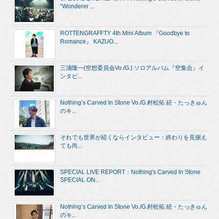
“Wonderer ...
ROTTENGRAFFTY 4th Mini Album 『Goodbye to
Romance』 KAZUO...
三浦隆一(空想委員会Vo./G.) ソロアルバム『空集合』イ
ンタビ...
Nothing’s Carved In Stone Vo./G.村松拓 続・たっきゅん
のキ...
それでも世界が続くならインタビュー：終わりを見据え
ても尚...
SPECIAL LIVE REPORT：Nothing's Carved In Stone
SPECIAL ON...
Nothing’s Carved In Stone Vo./G.村松拓 続・たっきゅん
のキ...