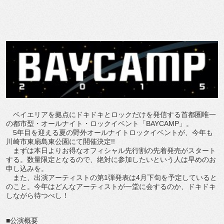
ベイエリアを拠点にドキドキとロックだけを発信する首都圏唯一
の都市型・オールナイト・ロックイベント「BAYCAMP」。
5年目を迎える夏の野外オールナイトロックイベントが、今年も
川崎市東扇島東公園にて開催決定!!
まずは本日よりお得なオフィシャル先行割の先着発売がスタート
する。数量限定となるので、絶対に参加したいという人は早めのお
申し込みを。
また、出演アーティストの第1弾発表は4月下旬を予定していると
のこと。今年はどんなアーティストが一堂に会するのか、ドキドキ
しながら待つべし！
■公演概要