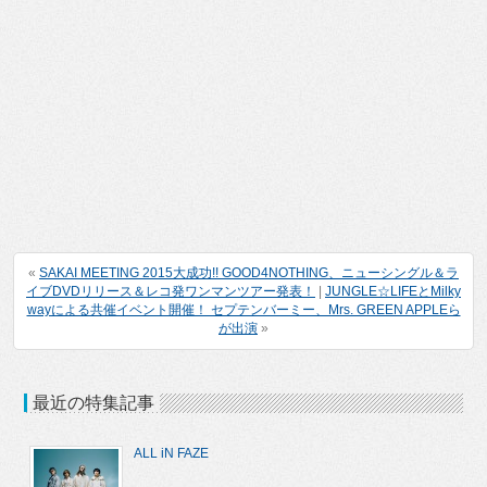
«
SAKAI MEETING 2015大成功!! GOOD4NOTHING、ニューシングル＆ラ
イブDVDリリース＆レコ発ワンマンツアー発表！
|
JUNGLE☆LIFEとMilky
wayによる共催イベント開催！ セプテンバーミー、Mrs. GREEN APPLEら
が出演
»
最近の特集記事
ALL iN FAZE