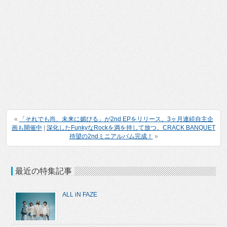
«
「それでも尚、未来に媚びる」が2nd EPをリリース。3ヶ月連続自主企
画も開催中
|
深化したFunkyなRockを満を持して放つ、CRACK BANQUET
待望の2ndミニアルバム完成！
»
最近の特集記事
ALL iN FAZE