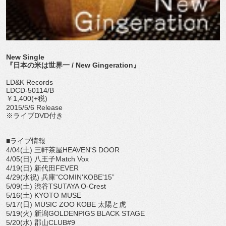
New Single
『日本の米は世界一 / New Gingeration』
LD&K Records
LDCD-50114/B
￥1,400(+税)
2015/5/6 Release
※ライブDVD付き
■ライブ情報
4/04(土) 三軒茶屋HEAVEN'S DOOR
4/05(日) 八王子Match Vox
4/19(日) 新代田FEVER
4/29(水祝) 兵庫“COMIN'KOBE'15”
5/09(土) 渋谷TSUTAYA O-Crest
5/16(土) KYOTO MUSE
5/17(日) MUSIC ZOO KOBE 太陽と虎
5/19(火) 新潟GOLDENPIGS BLACK STAGE
5/20(水) 郡山CLUB#9