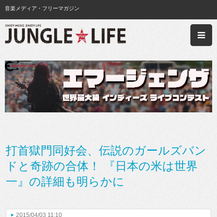
音楽メディア・フリーマガジン
打首獄門同好会、伝説のガールズバン
ドと奇跡の合体！ 『日本の米は世界
一』の詳細も明らかに
2015/04/03 11:10