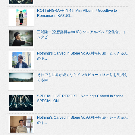
ROTTENGRAFFTY 4th Mini Album 『Goodbye to
Romance』 KAZUO...
三浦隆一(空想委員会Vo./G.) ソロアルバム『空集合』イ
ンタビ...
Nothing’s Carved In Stone Vo./G.村松拓 続・たっきゅん
のキ...
それでも世界が続くならインタビュー：終わりを見据え
ても尚...
SPECIAL LIVE REPORT：Nothing's Carved In Stone
SPECIAL ON...
Nothing’s Carved In Stone Vo./G.村松拓 続・たっきゅん
のキ...