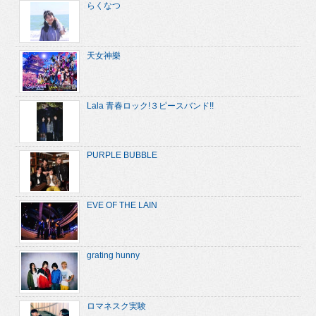
らくなつ
天女神樂
Lala 青春ロック!３ピースバンド!!
PURPLE BUBBLE
EVE OF THE LAIN
grating hunny
ロマネスク実験