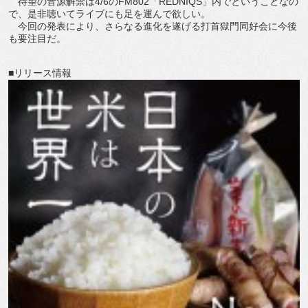
待望の音源解禁は4/6のFM802「REDNIQS」内でということなの
で、是非聴いてライブにも足を運んで欲しい。
今回の発表により、さらなる進化を遂げる打首獄門同好会に今後
も要注目だ。
■リリース情報