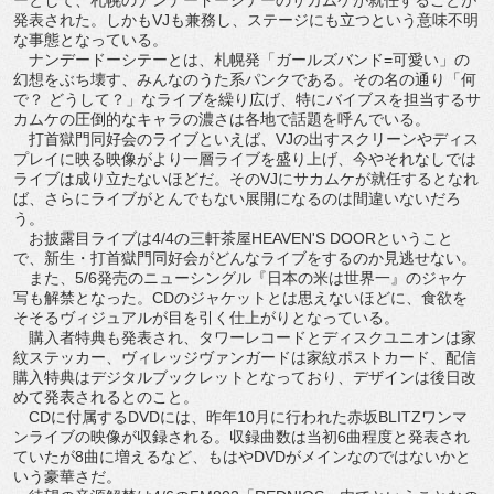
発表された。しかもVJも兼務し、ステージにも立つという意味不明
な事態となっている。
ナンデードーシテーとは、札幌発「ガールズバンド=可愛い」の
幻想をぶち壊す、みんなのうた系パンクである。その名の通り「何
で？ どうして？」なライブを繰り広げ、特にバイブスを担当するサ
カムケの圧倒的なキャラの濃さは各地で話題を呼んでいる。
打首獄門同好会のライブといえば、VJの出すスクリーンやディス
プレイに映る映像がより一層ライブを盛り上げ、今やそれなしでは
ライブは成り立たないほどだ。そのVJにサカムケが就任するとなれ
ば、さらにライブがとんでもない展開になるのは間違いないだろ
う。
お披露目ライブは4/4の三軒茶屋HEAVEN'S DOORということ
で、新生・打首獄門同好会がどんなライブをするのか見逃せない。
また、5/6発売のニューシングル『日本の米は世界一』のジャケ
写も解禁となった。CDのジャケットとは思えないほどに、食欲を
そそるヴィジュアルが目を引く仕上がりとなっている。
購入者特典も発表され、タワーレコードとディスクユニオンは家
紋ステッカー、ヴィレッジヴァンガードは家紋ポストカード、配信
購入特典はデジタルブックレットとなっており、デザインは後日改
めて発表されるとのこと。
CDに付属するDVDには、昨年10月に行われた赤坂BLITZワンマ
ンライブの映像が収録される。収録曲数は当初6曲程度と発表され
ていたが8曲に増えるなど、もはやDVDがメインなのではないかと
いう豪華さだ。