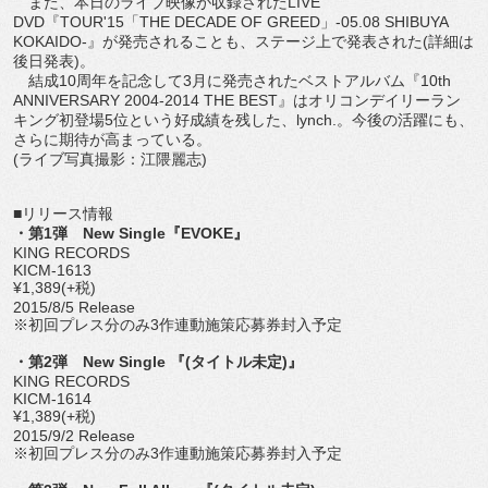
また、本日のライブ映像が収録されたLIVE
DVD『TOUR'15「THE DECADE OF GREED」-05.08 SHIBUYA
KOKAIDO-』が発売されることも、ステージ上で発表された(詳細は
後日発表)。
結成10周年を記念して3月に発売されたベストアルバム『10th
ANNIVERSARY 2004-2014 THE BEST』はオリコンデイリーラン
キング初登場5位という好成績を残した、lynch.。今後の活躍にも、
さらに期待が高まっている。
(ライブ写真撮影：江隈麗志)
■リリース情報
・第1弾 New Single『EVOKE』
KING RECORDS
KICM-1613
¥1,389(+税)
2015/8/5 Release
※初回プレス分のみ3作連動施策応募券封入予定
・第2弾 New Single 『(タイトル未定)』
KING RECORDS
KICM-1614
¥1,389(+税)
2015/9/2 Release
※初回プレス分のみ3作連動施策応募券封入予定