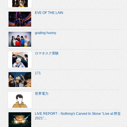
EVE OF THE LAIN
grating hunny
ロマネスク実験
171
世界電力
LIVE REPORT：Nothing's Carved In Stone “Live at 野音
2021”...