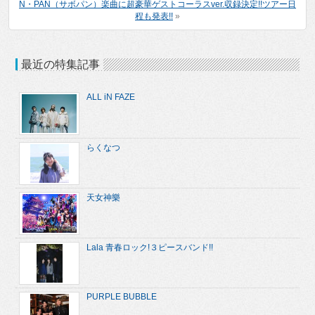
N・PAN（サボパン）楽曲に超豪華ゲストコーラスver.収録決定!!ツアー日
程も発表!!
»
最近の特集記事
ALL iN FAZE
らくなつ
天女神樂
Lala 青春ロック!３ピースバンド!!
PURPLE BUBBLE