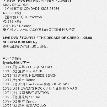
・第3弾 New Full Album『(タイトル未定)』
KING RECORDS
【初回限定盤 CD+DVD】KICS-93256
¥3,333(+税)
【通常盤 CD】KICS-3256
¥2,778(+税)
2015/10/7 Release
※初回プレス分のみ3作連動施策応募券封入予定
LIVE DVD『TOUR'15「THE DECADE OF GREED」-05.08
SHIBUYA KOKAIDO-』
※発売日等の詳細は後日発表。
■ライブ情報
lynch.全国ツアー
10/11(日) 広島 CLUB QUATTRO
10/13(火) 滋賀 U☆STONE
10/15(木) 新横浜 NEWSIDE BEACH!!
10/17(土) 仙台 Rensa
10/18(日) 新潟 Live House 柳都SHOW!CASE!!
10/20(火) HEAVEN'S ROCK さいたま新都心 VJ-3
10/24(土) 福岡 BEAT STATION
10/25(日) 鹿児島 SR Hall
10/27(火) 熊本 Django
10/29(木) 島根 出雲APOLLO