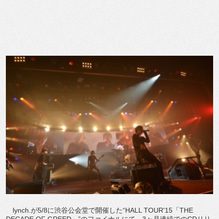
lynch.が5/8に渋谷公会堂で開催した“HALL TOUR'15「THE
DECADE OF GREED」”のファイナルにて、3ヶ月連続でのCDリリ