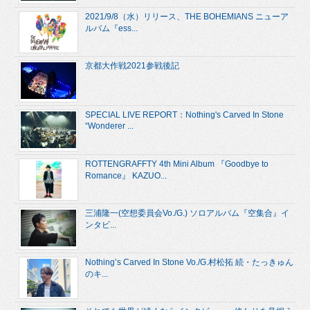
2021/9/8（水）リリース、THE BOHEMIANS ニューア
ルバム『ess...
京都大作戦2021参戦後記
SPECIAL LIVE REPORT：Nothing's Carved In Stone
“Wonderer ...
ROTTENGRAFFTY 4th Mini Album 『Goodbye to
Romance』 KAZUO...
三浦隆一(空想委員会Vo./G.) ソロアルバム『空集合』イ
ンタビ...
Nothing’s Carved In Stone Vo./G.村松拓 続・たっきゅん
のキ...