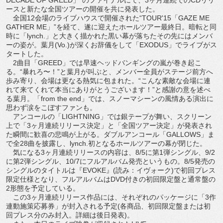
ースと新たな全国ツアーの開催を共に発表した。
全国12会場のライブハウスで開催された“TOUR'15「GAZE ME
GATHER ME」”を経て、遂に迎えたホールツアー最終日。暗転と同
時に「lynch.」と大きく描かれた黒い幕が落ちたその先にはメンバ
ーの姿が。葉月(Vo.)が深くお辞儀をして「EXODUS」でライブがス
タートした。
2曲目「GREED」では早速ヘッドバンギングの嵐が巻き起こ
る。“暴れろ〜！”と葉月が叫ぶと、メンバー全員がステージ前方へ
歩み寄り、会場は更なる熱気に包まれた。“こんな素敵な会場に連
れて来てくれて本当にありがとうございます！”と感謝の意を述べ
る葉月。「from the end」では、スノーマシーンの風情ある演出に
思わず涙をこぼすファンも。
アンコールの「LIGHTNING」では銀テープが舞い、スクリーン
上で「3ヶ月連続リリース決定」と「全国ツアー決定」が発表され
た瞬間に歓喜の悲鳴が上がる。ダブルアンコール「GALLOWS」ま
で全28曲を披露し、lynch.初となるホールツアーの幕が閉じた。
気になる3ヶ月連続リリースの内容は、8/5に第1弾シングル、9/2
に第2弾シングル、10/7にフルアルバム発売というもの。8/5発売の
シングルのタイトルは『EVOKE』(読み：イヴォーク)で初回プレス
限定仕様となり、フルアルバムはDVD付きの初回限定盤と通常盤の
2形態を予定している。
この3ヶ月連続リリース作品には、それぞれのパッケージに「3作
連動施策応募券」が封入される予定(各商品、初回限定盤または初
回プレス分のみ封入。詳細は後日発表)。