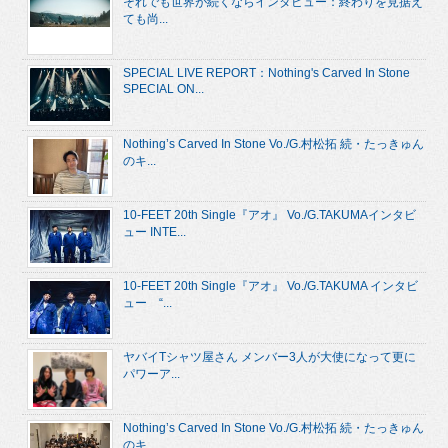
それでも世界が続くならインタビュー：終わりを見据え
ても尚...
SPECIAL LIVE REPORT：Nothing's Carved In Stone
SPECIAL ON...
Nothing’s Carved In Stone Vo./G.村松拓 続・たっきゅん
のキ...
10-FEET 20th Single『アオ』 Vo./G.TAKUMAインタビ
ュー INTE...
10-FEET 20th Single『アオ』 Vo./G.TAKUMA インタビ
ュー “...
ヤバイTシャツ屋さん メンバー3人が大使になって更に
パワーア...
Nothing’s Carved In Stone Vo./G.村松拓 続・たっきゅん
のキ...