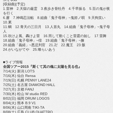
[収録曲](予定)
1.雷神 2.天獄の厳霊 3.夜歩き骨牡丹 4.千早振る 5.百の鬼が夜
を行く
6.靂 7.神鳴忍法帖 8.組曲「鬼子母神」~鬼拵ノ唄 9.天狗笑い
10.累
11.蜩 12.青天の三日月 13.人首丸 14.組曲「鬼子母神」~鬼子母
人
15.吹けよ風、轟けよ雷 16.而して動くこと雷霆の如し 17.雷舞
18.組曲「鬼子母神」~徨 19.組曲「鬼子母神」~膾
20.組曲「義経」~悪忌判官 21.卍 22.魔王 23.骸
24.がいながてや 25.喰らいあう
■ライブ情報
全国ツアー2015『斯くて其の魂に太陽を見る也』
7/14(火) 新潟 LOTS
7/16(木) 仙台 Rensa
7/19(日) 札幌 PENNY LANE24
7/25(土) 名古屋 DIAMOND HALL
7/27(月) 京都 FANJ
7/30(木) 松山 W studio RED
8/02(日) 福岡 DRUM LOGOS
8/04(火) 熊本 B.9 V1
8/06(木) 山口周南 TIKI-TA
8/08(土) 広島 CLUB QUATTRO