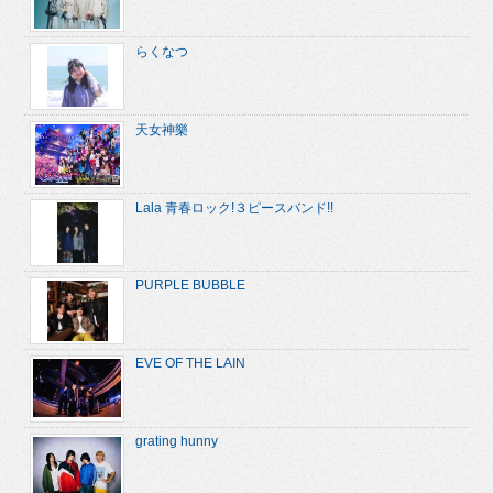
らくなつ
天女神樂
Lala 青春ロック!３ピースバンド!!
PURPLE BUBBLE
EVE OF THE LAIN
grating hunny