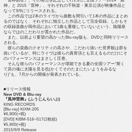
神」と 2015「雷神」、それぞれの千秋楽・東京公演が映像作品と
なって9/9にリリースされる。
この作品では2本のライヴから曲数を間引いて1本の作品にまとめ
るのではなく、それぞれに独立した作品として完全収録。しかもそ
の収録楽曲が両作品において1曲も重複していないという、陰陽座
ならではのこだわりが貫かれた作品だ。
また、以前より要望の高かったBlu-ray版も、DVDと同時リリース
される。
彼らの楽曲のクオリティの高さや、こだわり抜いた世界観は群を
抜いているが、特にライヴは彼らの真骨頂とも言えるものだけにそ
のパフォーマンスはまさしく圧巻。
そんな彼らのパフォーマンスが堪能できる夏の全国ツアー“斯く
て其の魂に太陽を見る也(かくてそのたまにたいようをみるな
り)”も、7月からの開催が発表されている。
■リリース情報
New DVD & Blu-ray
『風神雷舞』(ふうじんらいぶ)
KING RECORDS
[Blu-ray] KIXM-205
¥6,800(+税)
[DVD] KIBM-516~517(2枚組)
¥5,800(+税)
2015/9/9 Release