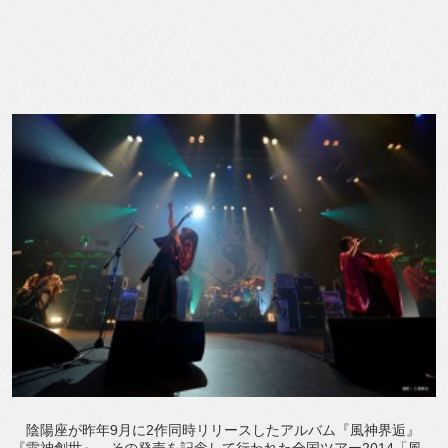
陰陽座が昨年9月に2作同時リリースしたアルバム『風神界逅』
『雷神創世』。その発売を記念して行われた全国ツアー2014「風