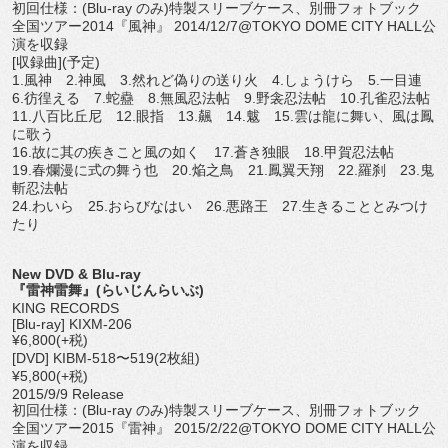
初回仕様：(Blu-ray のみ)特製スリーブケース、別冊フォトブック
全国ツアー2014『風神』 2014/12/7@TOKYO DOME CITY HALL公
演を収録
[収録曲](予定)
1.風神 2.神風 3.然れど偽りの送り火 4.しょうけら 5.一目連
6.彷徨える 7.蛇蠱 8.無風忍法帖 9.野衾忍法帖 10.孔雀忍法帖
11.八百比丘尼 12.眼指 13.飆 14.魃 15.雲は龍に舞い、風は鳳
に歌う
16.故に其の疾きこと風の如く 17.蒼き独眼 18.甲賀忍法帖
19.春爛漫に式の舞う也 20.焔之鳥 21.鳳翼天翔 22.羅刹 23.鬼
斬忍法帖
24.わいら 25.おらびなはい 26.悪路王 27.生きることとみつけ
たり
New DVD & Blu-ray
『雷神雷舞』(らいじんらいぶ)
KING RECORDS
[Blu-ray] KIXM-206
¥6,800(+税)
[DVD] KIBM-518〜519(2枚組)
¥5,800(+税)
2015/9/9 Release
初回仕様：(Blu-ray のみ)特製スリーブケース、別冊フォトブック
全国ツアー2015『雷神』 2015/2/22@TOKYO DOME CITY HALL公
演を収録