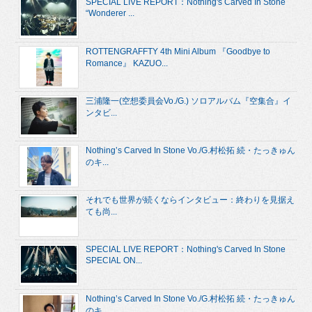
SPECIAL LIVE REPORT：Nothing's Carved In Stone
“Wonderer ...
ROTTENGRAFFTY 4th Mini Album 『Goodbye to
Romance』 KAZUO...
三浦隆一(空想委員会Vo./G.) ソロアルバム『空集合』イ
ンタビ...
Nothing’s Carved In Stone Vo./G.村松拓 続・たっきゅん
のキ...
それでも世界が続くならインタビュー：終わりを見据え
ても尚...
SPECIAL LIVE REPORT：Nothing's Carved In Stone
SPECIAL ON...
Nothing’s Carved In Stone Vo./G.村松拓 続・たっきゅん
のキ...