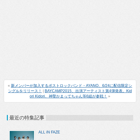
«
新メンバーが加入するポストロックバンド・AYANO、6/24に配信限定シ
ングルをリリース！
|
BAYCAMP2015、出演アーティスト第4弾発表。Kid
ori Kidori、神聖かまってちゃん等6組が参戦！
»
最近の特集記事
ALL iN FAZE