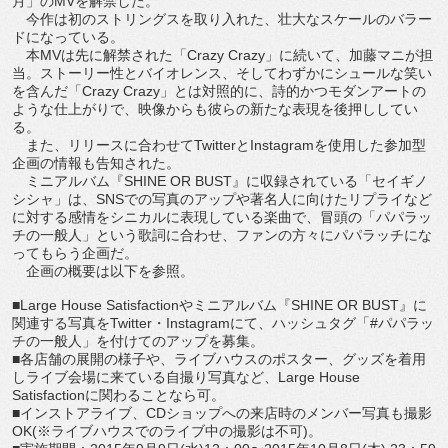
月」のMVを解禁した。
今作は初のストリングスを取り入れた、壮大なスケールのバラー
ドになっている。
本MVは先に解禁された「Crazy Crazy」に続いて、加藤マニが担
当。ストーリー性とバイオレンス、そしてわずかにシュールな笑い
を含んだ「Crazy Crazy」とは対照的に、詩的かつモダンアートの
ような仕上がりで、映像からも彼らの新たな表現を後押ししてい
る。
また、リリースに合わせてTwitterとInstagramを使用した参加型
企画の情報も告知された。
ミニアルバム『SHINE OR BUST』に収録されている「セイギノ
シシャ」は、SNSでの写真のアップや著名人に向けたリプライなど
に対する感情をシニカルに表現している楽曲で、冒頭の「パパラッ
チの一般人」という歌詞に合わせ、ファンの方々にパパラッチにな
ってもらう企画だ。
企画の概要は以下を参照。
■Large House Satisfactionやミニアルバム『SHINE OR BUST』に
関連する写真をTwitter・Instagramにて、ハッシュタグ「#パパラッ
チの一般人」を付けてのアップを募集。
■各店舗の展開の様子や、ライブハウスのポスター、グッズを着用
しライブ会場に来ている自撮り写真など、Large House
Satisfactionに関わることなら可。
■インストアライブ、CDショップへの来店時のメンバー写真も撮影
OK(※ライブハウスでのライブ中の撮影は不可)。