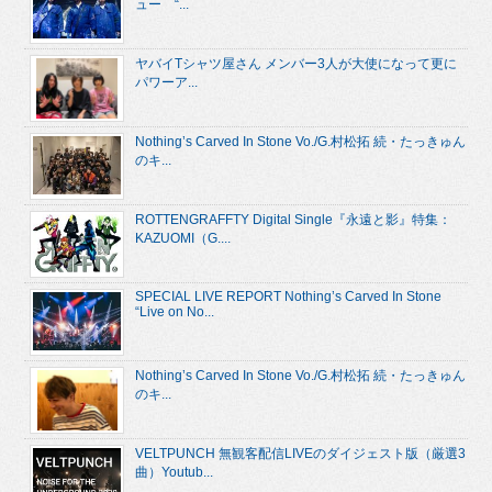
ュー “...
ヤバイTシャツ屋さん メンバー3人が大使になって更に
パワーア...
Nothing’s Carved In Stone Vo./G.村松拓 続・たっきゅん
のキ...
ROTTENGRAFFTY Digital Single『永遠と影』特集：
KAZUOMI（G....
SPECIAL LIVE REPORT Nothing’s Carved In Stone
“Live on No...
Nothing’s Carved In Stone Vo./G.村松拓 続・たっきゅん
のキ...
VELTPUNCH 無観客配信LIVEのダイジェスト版（厳選3
曲）Youtub...