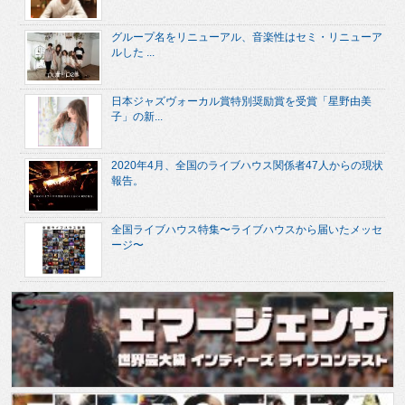
グループ名をリニューアル、音楽性はセミ・リニューア
ルした ...
日本ジャズヴォーカル賞特別奨励賞を受賞「星野由美
子」の新...
2020年4月、全国のライブハウス関係者47人からの現状
報告。
全国ライブハウス特集〜ライブハウスから届いたメッセ
ージ〜