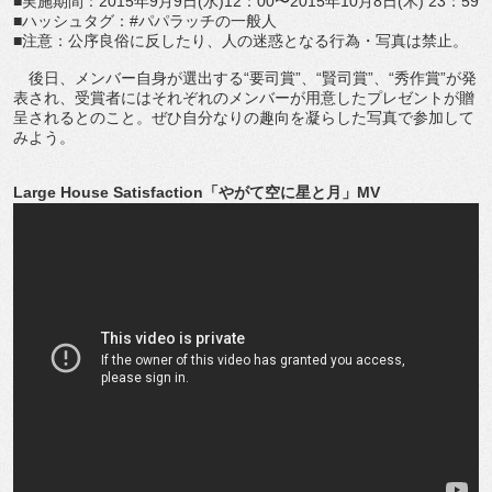
■実施期間：2015年9月9日(水)12：00〜2015年10月8日(木) 23：59
■ハッシュタグ：#パパラッチの一般人
■注意：公序良俗に反したり、人の迷惑となる行為・写真は禁止。
後日、メンバー自身が選出する“要司賞”、“賢司賞”、“秀作賞”が発
表され、受賞者にはそれぞれのメンバーが用意したプレゼントが贈
呈されるとのこと。ぜひ自分なりの趣向を凝らした写真で参加して
みよう。
Large House Satisfaction「やがて空に星と月」MV