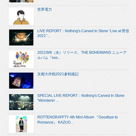
世界電力
LIVE REPORT：Nothing's Carved In Stone “Live at 野音
2021”...
2021/9/8（水）リリース、THE BOHEMIANS ニューア
ルバム『ess...
京都大作戦2021参戦後記
SPECIAL LIVE REPORT：Nothing's Carved In Stone
“Wonderer ...
ROTTENGRAFFTY 4th Mini Album 『Goodbye to
Romance』 KAZUO...