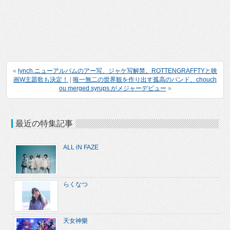
«
lynch.ニューアルバムのアー写、ジャケ写解禁。ROTTENGRAFFTYと映
画W主題歌も決定！
|
唯一無二の世界観を作り出す孤高のバンド、chouch
ou merged syrups.がメジャーデビュー
»
最近の特集記事
ALL iN FAZE
らくなつ
天女神樂