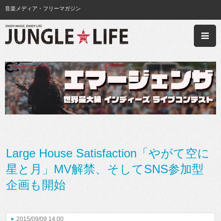
音楽メディア・フリーマガジン
Large House Satisfaction「やがて空に
星と月」MV解禁、そしてSNS参加型
企画も開始
2015/09/09 14:00