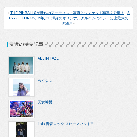
«
THE PINBALLSが新作のアーティスト写真とジャケット写真を公開！
|
S
TANCE PUNKS、6年ぶり渾身のオリジナルアルバムはバンド史上最大の
難産!!
»
最近の特集記事
ALL iN FAZE
らくなつ
天女神樂
Lala 青春ロック!３ピースバンド!!