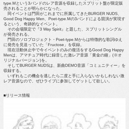
type.Mという3バンドのレア音源を収録したスプリット盤が限定販
売されることが明らかになった。
同イベントは門田がこれまでに所属してきたBURGER NUDS、
Good Dog Happy Men、Poet-type.Mの3バンドによる競演が実現す
るという、奇跡的なイベント。
その会場限定で『3 Way Spirit』と題した、スプリットシングル
が発売される。
門田のソロプロジェクト・Poet-type.Mからは特徴的な歌詞ゆえ
に発売を見送っていた「Fructose」を収録。
現在活動休止中で今イベントのみの復活をするGood Dog Happy
Menは、アマチュア時代に録音した激レア音源「黄金の鐘」(※オ
リジナルバージョン)を。
そしてBURGER NUDSは、新曲DEMO音源「コミュニティー」を
収録する。
いずれもこの機会を逃したら二度と手に入らないかもしれない激
レア音源なので、ぜひライブに参加してゲットして欲しい。
■リリース情報