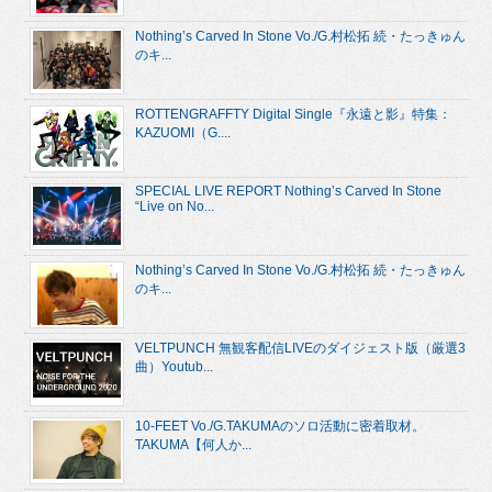
Nothing’s Carved In Stone Vo./G.村松拓 続・たっきゅん
のキ...
ROTTENGRAFFTY Digital Single『永遠と影』特集：
KAZUOMI（G....
SPECIAL LIVE REPORT Nothing’s Carved In Stone
“Live on No...
Nothing’s Carved In Stone Vo./G.村松拓 続・たっきゅん
のキ...
VELTPUNCH 無観客配信LIVEのダイジェスト版（厳選3
曲）Youtub...
10-FEET Vo./G.TAKUMAのソロ活動に密着取材。
TAKUMA【何人か...