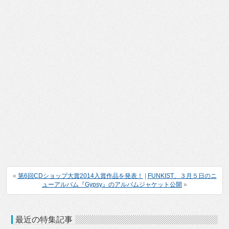
«
第6回CDショップ大賞2014入賞作品を発表！
|
FUNKIST、３月５日のニ
ューアルバム『Gypsy』のアルバムジャケット公開
»
最近の特集記事