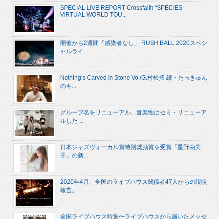
SPECIAL LIVE REPORT Crossfaith “SPECIES
VIRTUAL WORLD TOU...
開催から2週間「感染者なし」 RUSH BALL 2020スペシ
ャルライ...
Nothing’s Carved In Stone Vo./G.村松拓 続・たっきゅん
のキ...
グループ名をリニューアル、音楽性はセミ・リニューア
ルした ...
日本ジャズヴォーカル賞特別奨励賞を受賞「星野由美
子」の新...
2020年4月、全国のライブハウス関係者47人からの現状
報告。
全国ライブハウス特集〜ライブハウスから届いたメッセ