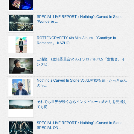
SPECIAL LIVE REPORT：Nothing's Carved In Stone
“Wonderer ...
ROTTENGRAFFTY 4th Mini Album 『Goodbye to
Romance』 KAZUO...
三浦隆一(空想委員会Vo./G.) ソロアルバム『空集合』イ
ンタビ...
Nothing’s Carved In Stone Vo./G.村松拓 続・たっきゅん
のキ...
それでも世界が続くならインタビュー：終わりを見据え
ても尚...
SPECIAL LIVE REPORT：Nothing's Carved In Stone
SPECIAL ON...