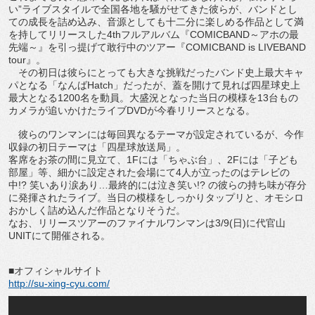
い”ライブスタイルで全国各地を騒がせてきた彼らが、バンドとし
ての成長を詰め込み、音源としても十二分に楽しめる作品として満
を持してリリースした4thフルアルバム『COMICBAND～アホの最
先端～』を引っ提げて敢行中のツアー『COMICBAND is LIVEBAND
tour』。
その初日は彼らにとっても大きな挑戦だったバンド史上最大キャ
パとなる「なんばHatch」だったが、蓋を開けて見れば四星球史上
最大となる1200名を動員。大盛況となった当日の模様を13台もの
カメラが追いかけたライブDVDが今春リリースとなる。
彼らのワンマンには毎回異なるテーマが設定されているが、今作
収録の初日テーマは「四星球放送局」。
客席をお茶の間に見立て、1Fには「ちゃぶ台」、2Fには「子ども
部屋」等、細かに設定された会場にて4人が立ったのはテレビの
中!? 笑いあり涙あり…最終的には泣き笑い!? の彼らの持ち味が存分
に発揮されたライブ。当日の模様をしっかりタップリと、オモシロ
おかしく詰め込んだ作品となりそうだ。
なお、リリースツアーのファイナルワンマンは3/9(日)に代官山
UNITにて開催される。
■オフィシャルサイト
http://su-xing-cyu.com/