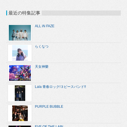
最近の特集記事
ALL iN FAZE
らくなつ
天女神樂
Lala 青春ロック!３ピースバンド!!
PURPLE BUBBLE
EVE OF THE LAIN