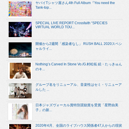
ヤバイTシャツ屋さん4th Full Album『You need the
Tank-top...
SPECIAL LIVE REPORT Crossfaith “SPECIES
VIRTUAL WORLD TOU...
開催から2週間「感染者なし」 RUSH BALL 2020スペシ
ャルライ...
Nothing’s Carved In Stone Vo./G.村松拓 続・たっきゅん
のキ...
グループ名をリニューアル、音楽性はセミ・リニューア
ルした ...
日本ジャズヴォーカル賞特別奨励賞を受賞「星野由美
子」の新...
2020年4月、全国のライブハウス関係者47人からの現状