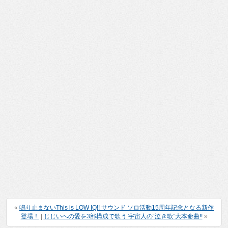
«
鳴り止まないThis is LOW IQ!! サウンド ソロ活動15周年記念となる新作
登場！
|
じじいへの愛を3部構成で歌う 宇宙人の“泣き歌”大本命曲!!
»