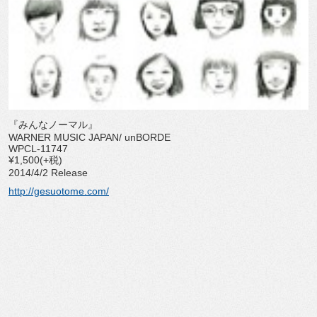
『みんなノーマル』
WARNER MUSIC JAPAN/ unBORDE
WPCL-11747
¥1,500(+税)
2014/4/2 Release
http://gesuotome.com/