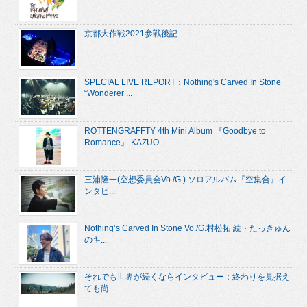
京都大作戦2021参戦後記
SPECIAL LIVE REPORT：Nothing's Carved In Stone
“Wonderer ...
ROTTENGRAFFTY 4th Mini Album 『Goodbye to
Romance』 KAZUO...
三浦隆一(空想委員会Vo./G.) ソロアルバム『空集合』イ
ンタビ...
Nothing’s Carved In Stone Vo./G.村松拓 続・たっきゅん
のキ...
それでも世界が続くならインタビュー：終わりを見据え
ても尚...