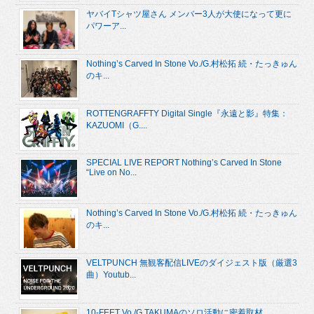
ヤバイTシャツ屋さん メンバー3人が大使になって更に
パワーア...
Nothing’s Carved In Stone Vo./G.村松拓 続・たっきゅん
のキ...
ROTTENGRAFFTY Digital Single『永遠と影』特集：
KAZUOMI（G....
SPECIAL LIVE REPORT Nothing’s Carved In Stone
“Live on No...
Nothing’s Carved In Stone Vo./G.村松拓 続・たっきゅん
のキ...
VELTPUNCH 無観客配信LIVEのダイジェスト版（厳選3
曲）Youtub...
10-FEET Vo./G.TAKUMAのソロ活動に密着取材。