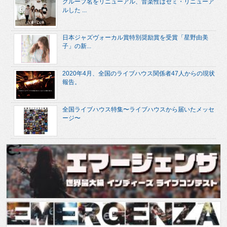
グループ名をリニューアル、音楽性はセミ・リニューア
ルした ...
日本ジャズヴォーカル賞特別奨励賞を受賞「星野由美
子」の新...
2020年4月、全国のライブハウス関係者47人からの現状
報告。
全国ライブハウス特集〜ライブハウスから届いたメッセ
ージ〜