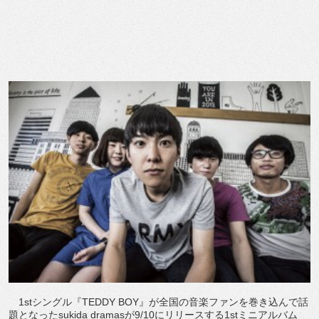
1stシングル『TEDDY BOY』が全国の音楽ファンを巻き込んで話
題となったsukida dramasが9/10にリリースする1stミニアルバム