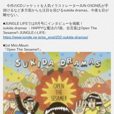
今作のCDジャケットを人気イラストレーターJUN OSON氏が手
掛けるなど多方面からも注目を浴びるsukida dramas。今後も目が
離せない。
■JUNGLE LIFEでは9月号にインタビューを掲載！
sukida dramas ：HAPPYな魔法の7曲。合言葉はOpen The
Sesame!!-JUNGLE☆LIFE-
https://www.jungle.ne.jp/sp_post/202-sukida-dramas/
■1st Mini Album
『Open The Sesame!!』