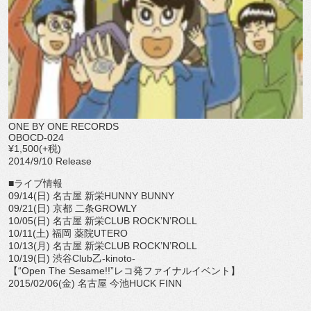
ONE BY ONE RECORDS
OBOCD-024
¥1,500(+税)
2014/9/10 Release
■ライブ情報
09/14(日) 名古屋 新栄HUNNY BUNNY
09/21(日) 京都 二条GROWLY
10/05(日) 名古屋 新栄CLUB ROCK’N’ROLL
10/11(土) 福岡 薬院UTERO
10/13(月) 名古屋 新栄CLUB ROCK’N’ROLL
10/19(日) 渋谷Club乙-kinoto-
【“Open The Sesame!!”レコ発ファイナルイベント】
2015/02/06(金) 名古屋 今池HUCK FINN