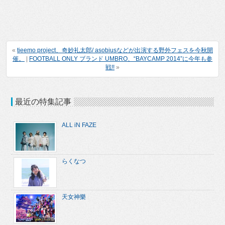
«
tieemo project、奇妙礼太郎/ asobiusなどが出演する野外フェスを今秋開
催。
|
FOOTBALL ONLY ブランド UMBRO、“BAYCAMP 2014”に今年も参
戦!!
»
最近の特集記事
ALL iN FAZE
らくなつ
天女神樂