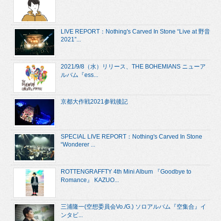
LIVE REPORT：Nothing's Carved In Stone “Live at 野音
2021”...
2021/9/8（水）リリース、THE BOHEMIANS ニューア
ルバム『ess...
京都大作戦2021参戦後記
SPECIAL LIVE REPORT：Nothing's Carved In Stone
“Wonderer ...
ROTTENGRAFFTY 4th Mini Album 『Goodbye to
Romance』 KAZUO...
三浦隆一(空想委員会Vo./G.) ソロアルバム『空集合』イ
ンタビ...