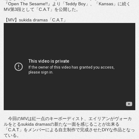
『Open The Sesame!!』より「Teddy Boy」、「Kansas」に続く
MV第3段として「C.A.T」を公開した。
【MV】sukida dramas「C.A.T」
今回のMVは紅一点のキーボーディスト、エイリアンがヴォーカ
ルをとるsukida dramasの新たな一面を感じることが出来る
「C.A.T」をメンバーによる自主制作で完成させたDIYな作品となっ
ている。