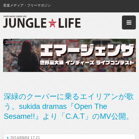
音楽メディア・フリーマガジン
深緑のクーパーに乗るエイリアンが歌
う。sukida dramas『Open The
Sesame!!』より「C.A.T」のMV公開。
2014/09/04 17:21