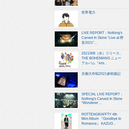
世界電力
LIVE REPORT：Nothing's
Carved In Stone “Live at 野
音2021”...
2021/9/8（水）リリース、
THE BOHEMIANS ニュー
アルバム『ess...
京都大作戦2021参戦後記
SPECIAL LIVE REPORT：
Nothing's Carved In Stone
“Wonderer ...
ROTTENGRAFFTY 4th
Mini Album 『Goodbye to
Romance』 KAZUO...