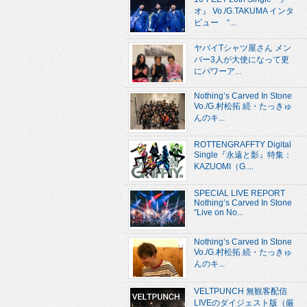
オ』 Vo./G.TAKUMA インタ
ビュー “...
ヤバイTシャツ屋さん メン
バー3人が大使になって更
にパワーア...
Nothing’s Carved In Stone
Vo./G.村松拓 続・たっきゅ
んのキ...
ROTTENGRAFFTY Digital
Single『永遠と影』特集：
KAZUOMI（G....
SPECIAL LIVE REPORT
Nothing’s Carved In Stone
“Live on No...
Nothing’s Carved In Stone
Vo./G.村松拓 続・たっきゅ
んのキ...
VELTPUNCH 無観客配信
LIVEのダイジェスト版（厳