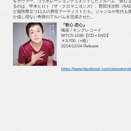
をカヴァー、コラボレーションデュエットしたアルバム『歌心 
るのは、甲本ヒロト（ザ・クロマニヨンズ）、野田洋次郎（RADWIM
ど個性際立つ11人の男性アーティストたち。ジャンルや世代も
か成し得ない奇跡のアルバムを完成させた。
『歌心 恋心』
喝采 / キングレコード
WTCS-1036【CD＋DVD】
￥3,700（+税）
2014/12/24 Release
https://www.facebook.com/utagokoro