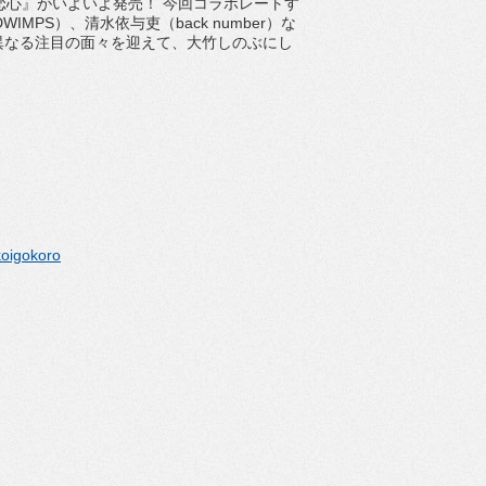
恋心』がいよいよ発売！ 今回コラボレートす
PS）、清水依与吏（back number）な
異なる注目の面々を迎えて、大竹しのぶにし
koigokoro