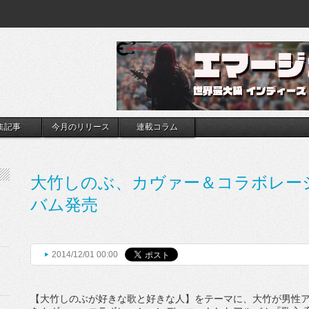
集記事
今月のリリース
連載コラム
大竹しのぶ、カヴァー＆コラボレー
バム発売
2014/12/01 00:00
【大竹しのぶが好きな歌と好きな人】をテーマに、大竹が男性アー