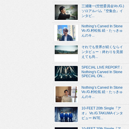
三浦隆一(空想委員会Vo./G.)
ソロアルバム『空集合』イ
ンタビ...
Nothing’s Carved In Stone
Vo./G.村松拓 続・たっきゅ
んのキ...
それでも世界が続くならイ
ンタビュー：終わりを見据
えても尚...
SPECIAL LIVE REPORT：
Nothing's Carved In Stone
SPECIAL ON...
Nothing’s Carved In Stone
Vo./G.村松拓 続・たっきゅ
んのキ...
10-FEET 20th Single『ア
オ』 Vo./G.TAKUMAインタ
ビュー INTE...
10-FEET 20th Single『ア