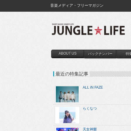
音楽メディア・フリーマガジン
ABOUT US
バックナンバー
特
最近の特集記事
ALL iN FAZE
らくなつ
天女神樂