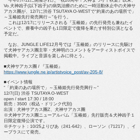
今年の7/12に開催された『祝20周年！犬神まつり千秋楽』以来、
Vo.犬神凶子(以下凶子)の病気治療のために一時活動休止中の犬神サ
アカス團が、12/7に渋谷 TSUTAYA O-WESTで“約束のあの場所で」
～玉椿姫先行発売興行～”を行う。
これは12/17にリリースされる『玉椿姫』の先行発売も兼ねたイ
ベントで、療養中の凶子も1日限定で復帰を果たす特別公演となる
予定だ。
なお、JUNGLE LIFE12月号では『玉椿姫』のリリースに先駆け
て犬神サアカス團主宰・犬神明のコメントをアーティストボイスで
掲載中。ライブと音源を楽しみに待とう。
■犬神サアカス團 / 『玉椿姫』
https://www.jungle.ne.jp/artistvoice_post/av-205-8/
■イベント情報
“「約束のあの場所で」～玉椿姫先行発売興行～”
12/7(日) 渋谷 TSUTAYA O-WEST
open / start 17:30 / 18:00
前売：3500（税込・ドリンク代別)
出演：犬神サアカス團Z、犬神サアカス團
※犬神サアカス團ニューアルバム「玉椿姫」先行販売＆犬神凶子１
日限定復帰公演です。
※チケット：10/25よりぴあ（241-642）、ローソン（71217）、イ
ープラスにて発売。