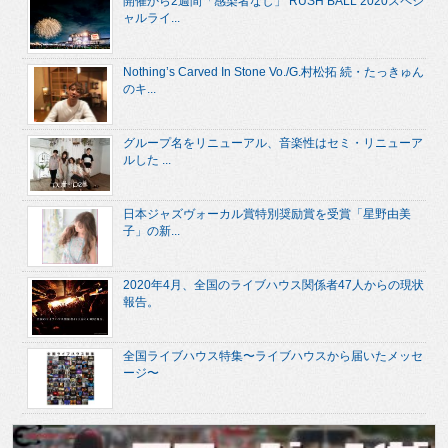
開催から2週間「感染者なし」 RUSH BALL 2020スペシ
ャルライ...
Nothing’s Carved In Stone Vo./G.村松拓 続・たっきゅん
のキ...
グループ名をリニューアル、音楽性はセミ・リニューア
ルした ...
日本ジャズヴォーカル賞特別奨励賞を受賞「星野由美
子」の新...
2020年4月、全国のライブハウス関係者47人からの現状
報告。
全国ライブハウス特集〜ライブハウスから届いたメッセ
ージ〜