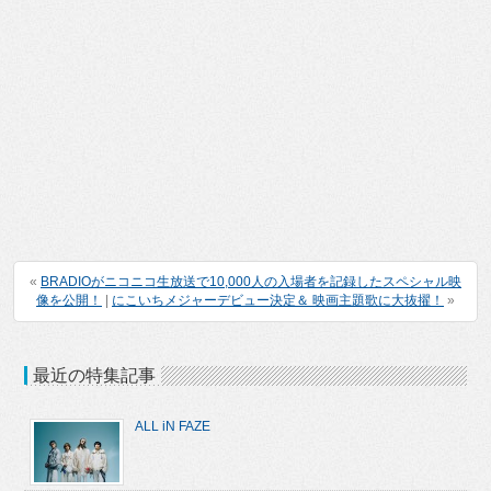
«
BRADIOがニコニコ生放送で10,000人の入場者を記録したスペシャル映
像を公開！
|
にこいちメジャーデビュー決定＆ 映画主題歌に大抜擢！
»
最近の特集記事
ALL iN FAZE