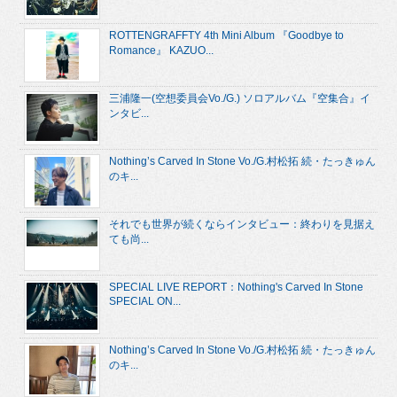
ROTTENGRAFFTY 4th Mini Album 『Goodbye to
Romance』 KAZUO...
三浦隆一(空想委員会Vo./G.) ソロアルバム『空集合』イ
ンタビ...
Nothing’s Carved In Stone Vo./G.村松拓 続・たっきゅん
のキ...
それでも世界が続くならインタビュー：終わりを見据え
ても尚...
SPECIAL LIVE REPORT：Nothing's Carved In Stone
SPECIAL ON...
Nothing’s Carved In Stone Vo./G.村松拓 続・たっきゅん
のキ...