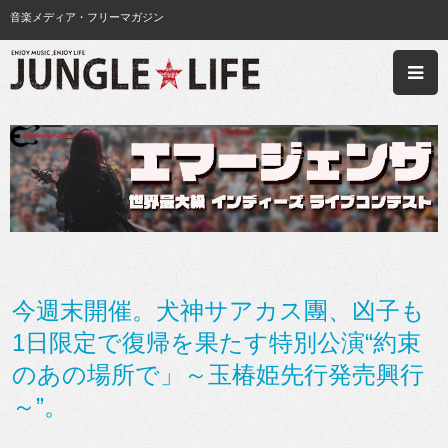
音楽メディア・フリーマガジン
今週末開催。犬神サアカス團、凶子も
1日限定で復帰を果たす特別公演“約束
のあの場所で」～玉椿姫先行発売興行
～”。