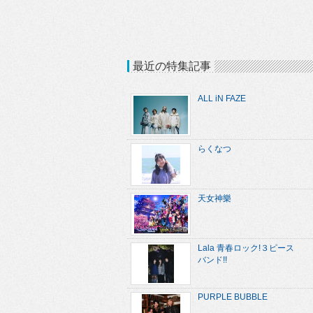
最近の特集記事
ALL iN FAZE
らくなつ
天女神樂
Lala 青春ロック!３ピース
バンド!!
PURPLE BUBBLE