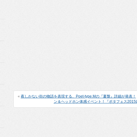
«
夜しかない街の物語を表現する、Poet-type.Mの『夏盤』詳細が発表！
ン＆ヘッドホン体感イベント！『ポタフェス2015Li