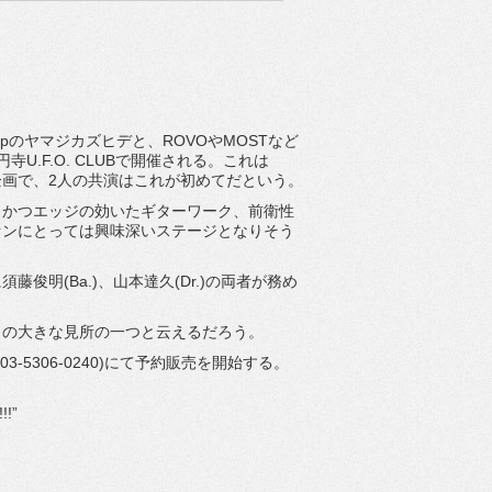
dipのヤマジカズヒデと、ROVOやMOSTなど
U.F.O. CLUBで開催される。これは
共同企画で、2人の共演はこれが初めてだという。
かつエッジの効いたギターワーク、前衛性
ァンにとっては興味深いステージとなりそう
明(Ba.)、山本達久(Dr.)の両者が務め
日の大きな見所の一つと云えるだろう。
03-5306-0240)にて予約販売を開始する。
!”