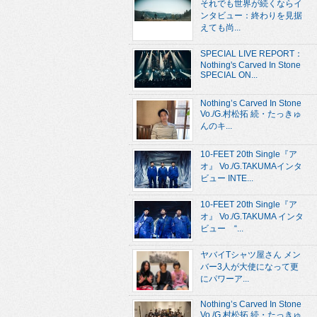
それでも世界が続くならイ
ンタビュー：終わりを見据
えても尚...
SPECIAL LIVE REPORT：
Nothing's Carved In Stone
SPECIAL ON...
Nothing’s Carved In Stone
Vo./G.村松拓 続・たっきゅ
んのキ...
10-FEET 20th Single『ア
オ』 Vo./G.TAKUMAインタ
ビュー INTE...
10-FEET 20th Single『ア
オ』 Vo./G.TAKUMA インタ
ビュー “...
ヤバイTシャツ屋さん メン
バー3人が大使になって更
にパワーア...
Nothing’s Carved In Stone
Vo./G.村松拓 続・たっきゅ