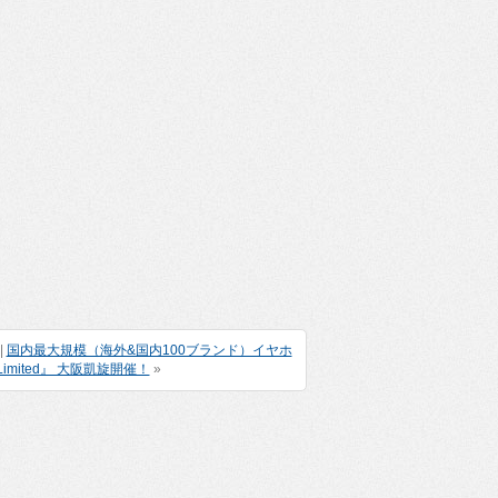
|
国内最大規模（海外&国内100ブランド）イヤホ
mited』 大阪凱旋開催！
»