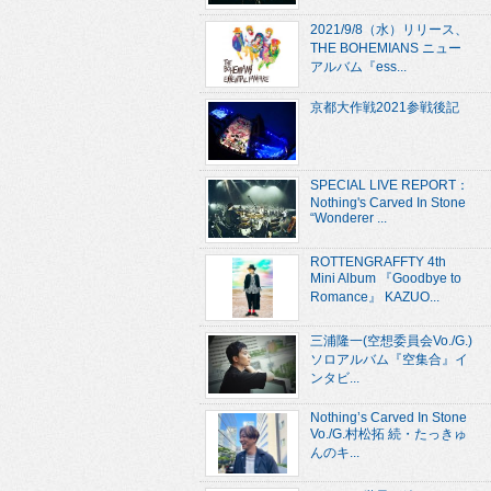
2021/9/8（水）リリース、
THE BOHEMIANS ニュー
アルバム『ess...
京都大作戦2021参戦後記
SPECIAL LIVE REPORT：
Nothing's Carved In Stone
“Wonderer ...
ROTTENGRAFFTY 4th
Mini Album 『Goodbye to
Romance』 KAZUO...
三浦隆一(空想委員会Vo./G.)
ソロアルバム『空集合』イ
ンタビ...
Nothing’s Carved In Stone
Vo./G.村松拓 続・たっきゅ
んのキ...