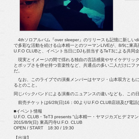
4thソロアルバム『over sleeper』のリリースも記憶に新しい
で多彩な活動を続ける山本精一とのツーマンLIVEが、8/9に東高円寺
U.F.O CLUBと、イベント当日にDJも担当するTeT3による
現実とイメージの間で揺れる独自の言語感覚やサイケデリック
とポップさを併せ持つ音楽性など、共通点の多い二人だけにフ
だ。
なお、このライブでの演奏メンバーはヤマジ・山本双方ともに須藤俊
るとのこと。
同じバックバンドによる演奏のニュアンスの違いなども、この
前売チケットは6/28(日)16：00よりU.F.O CLUB店頭及び電話(
■イベント情報
U.F.O. CLUB・TeT3 presents “山本精一・ヤマジカズヒデ 2マン!!
2015/8/9(日) 東高円寺U.F.O. CLUB
OPEN / START 18:30 / 19:30
【出演】