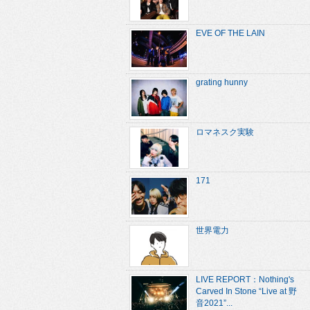
EVE OF THE LAIN
grating hunny
ロマネスク実験
171
世界電力
LIVE REPORT：Nothing's
Carved In Stone “Live at 野
音2021”...