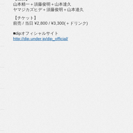
山本精一＋須藤俊明＋山本達久
ヤマジカズヒデ＋須藤俊明＋山本達久
【チケット】
前売 / 当日 ¥2,800 / ¥3,300(＋ドリンク)
■dipオフィシャルサイト
http://dip.under.jp/dip_official/