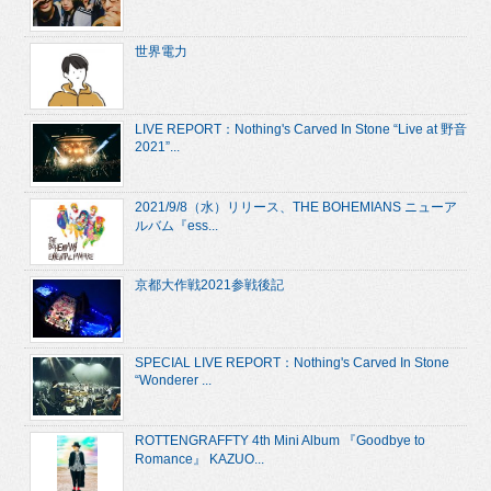
世界電力
LIVE REPORT：Nothing's Carved In Stone “Live at 野音
2021”...
2021/9/8（水）リリース、THE BOHEMIANS ニューア
ルバム『ess...
京都大作戦2021参戦後記
SPECIAL LIVE REPORT：Nothing's Carved In Stone
“Wonderer ...
ROTTENGRAFFTY 4th Mini Album 『Goodbye to
Romance』 KAZUO...