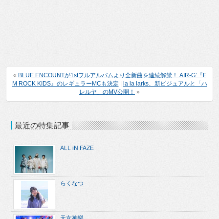
«
BLUE ENCOUNTが1stフルアルバムより全新曲を連続解禁！ AIR-G’『F
M ROCK KIDS』のレギュラーMCも決定
|
la la larks、新ビジュアルと「ハ
レルヤ」のMV公開！
»
最近の特集記事
ALL iN FAZE
らくなつ
天女神樂