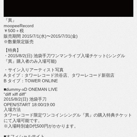
『異』
moopeeRecord
￥500＋税
販売期間 2015/7/1(水)〜2015/7/31(金)
※数量限定販売
【特典】
・2015/8/2(日) 池袋手刀ワンマンライブ入場チケット(シングル
『異』購入者のみ入場可能)
・サイン入りアーティスト写真
A タイプ：タワーレコード渋谷店、タワーレコード新宿店
B タイプ：TOWER ONLINE
■dummy-xD ONEMAN LIVE
“diff xiff diff”
2015/8/2(日) 池袋手刀
OPEN/START 18:00/19:00
入場方法
タワーレコード限定ワンコインシングル『異』の購入特典チケット
にて入場可能です。
※入場時別途D代500円がかかります。
■オフィシャルサイト