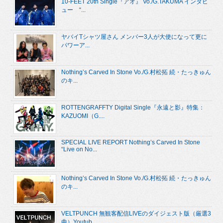
10-FEET 20th Single『アオ』 Vo./G.TAKUMA インタビ
ュー “...
ヤバイTシャツ屋さん メンバー3人が大使になって更に
パワーア...
Nothing’s Carved In Stone Vo./G.村松拓 続・たっきゅん
のキ...
ROTTENGRAFFTY Digital Single『永遠と影』特集：
KAZUOMI（G....
SPECIAL LIVE REPORT Nothing’s Carved In Stone
“Live on No...
Nothing’s Carved In Stone Vo./G.村松拓 続・たっきゅん
のキ...
VELTPUNCH 無観客配信LIVEのダイジェスト版（厳選3
曲）Youtub...