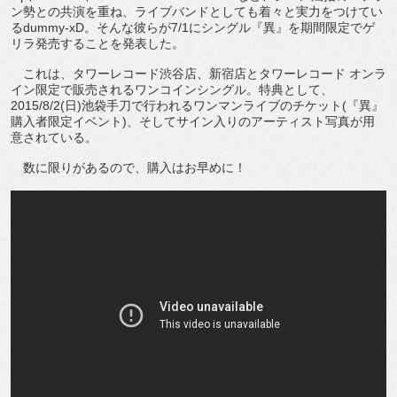
ン勢との共演を重ね、ライブバンドとしても着々と実力をつけてい
るdummy-xD。そんな彼らが7/1にシングル『異』を期間限定でゲ
リラ発売することを発表した。
これは、タワーレコード渋谷店、新宿店とタワーレコード オンラ
イン限定で販売されるワンコインシングル。特典として、
2015/8/2(日)池袋手刀で行われるワンマンライブのチケット(『異』
購入者限定イベント)、そしてサイン入りのアーティスト写真が用
意されている。
数に限りがあるので、購入はお早めに！