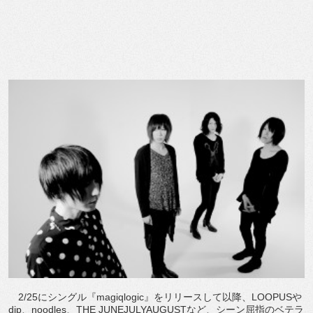
2/25にシングル『magiqlogic』をリリースして以降、LOOPUSや
dip、noodles、THE JUNEJULYAUGUSTなど、シーン屈指のベテラ