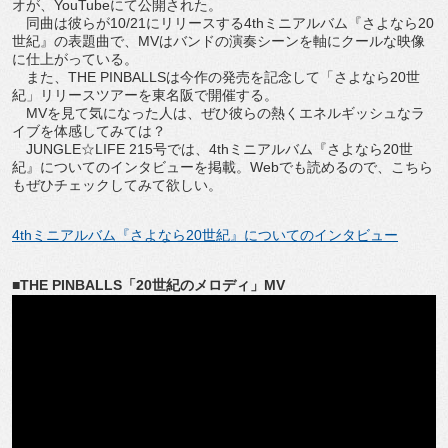
オが、YouTubeにて公開された。
同曲は彼らが10/21にリリースする4thミニアルバム『さよなら20
世紀』の表題曲で、MVはバンドの演奏シーンを軸にクールな映像
に仕上がっている。
また、THE PINBALLSは今作の発売を記念して「さよなら20世
紀」リリースツアーを東名阪で開催する。
MVを見て気になった人は、ぜひ彼らの熱くエネルギッシュなラ
イブを体感してみては？
JUNGLE☆LIFE 215号では、4thミニアルバム『さよなら20世
紀』についてのインタビューを掲載。Webでも読めるので、こちら
もぜひチェックしてみて欲しい。
4thミニアルバム『さよなら20世紀』についてのインタビュー
■THE PINBALLS「20世紀のメロディ」MV