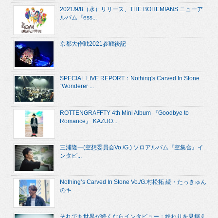
2021/9/8（水）リリース、THE BOHEMIANS ニューア
ルバム『ess...
京都大作戦2021参戦後記
SPECIAL LIVE REPORT：Nothing's Carved In Stone
“Wonderer ...
ROTTENGRAFFTY 4th Mini Album 『Goodbye to
Romance』 KAZUO...
三浦隆一(空想委員会Vo./G.) ソロアルバム『空集合』イ
ンタビ...
Nothing’s Carved In Stone Vo./G.村松拓 続・たっきゅん
のキ...
それでも世界が続くならインタビュー：終わりを見据え