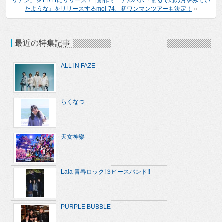
リアン」を11/11にリリース！
|
新作ミニアルバム『まるで幻の月をみてい
たような』をリリースするmol-74、初ワンマンツアーも決定！
»
最近の特集記事
ALL iN FAZE
らくなつ
天女神樂
Lala 青春ロック!３ピースバンド!!
PURPLE BUBBLE