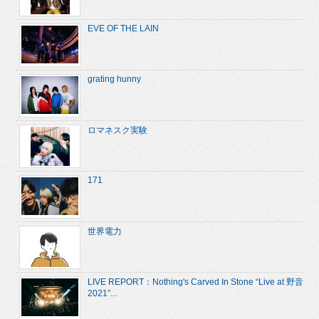
EVE OF THE LAIN
grating hunny
ロマネスク実験
171
世界電力
LIVE REPORT：Nothing's Carved In Stone “Live at 野音
2021”...