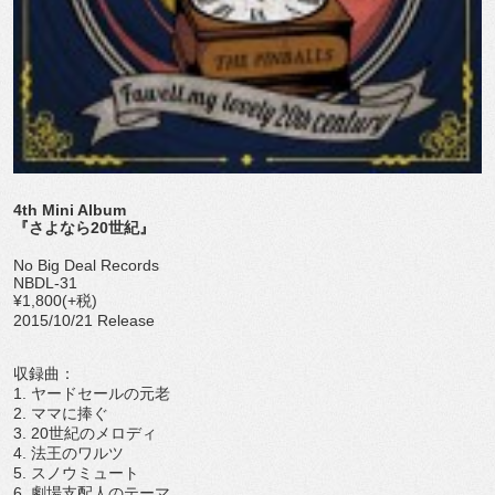
4th Mini Album
『さよなら20世紀』
No Big Deal Records
NBDL-31
¥1,800(+税)
2015/10/21 Release
収録曲：
1. ヤードセールの元老
2. ママに捧ぐ
3. 20世紀のメロディ
4. 法王のワルツ
5. スノウミュート
6. 劇場支配人のテーマ