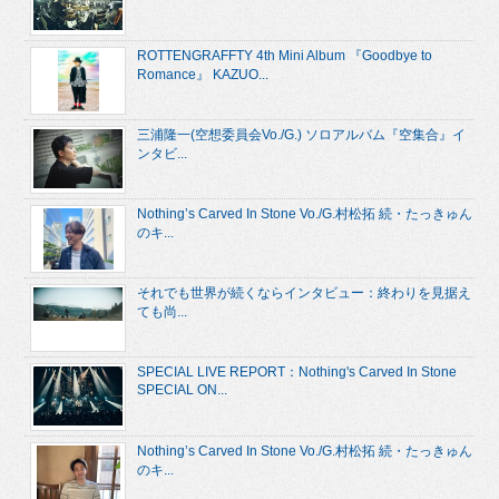
ROTTENGRAFFTY 4th Mini Album 『Goodbye to
Romance』 KAZUO...
三浦隆一(空想委員会Vo./G.) ソロアルバム『空集合』イ
ンタビ...
Nothing’s Carved In Stone Vo./G.村松拓 続・たっきゅん
のキ...
それでも世界が続くならインタビュー：終わりを見据え
ても尚...
SPECIAL LIVE REPORT：Nothing's Carved In Stone
SPECIAL ON...
Nothing’s Carved In Stone Vo./G.村松拓 続・たっきゅん
のキ...