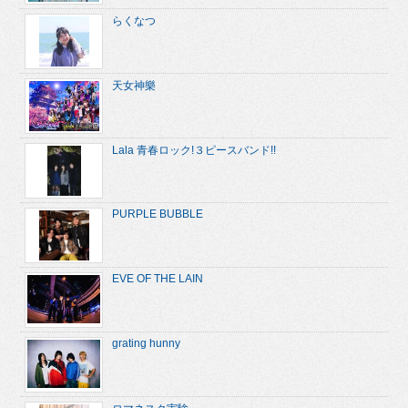
らくなつ
天女神樂
Lala 青春ロック!３ピースバンド!!
PURPLE BUBBLE
EVE OF THE LAIN
grating hunny