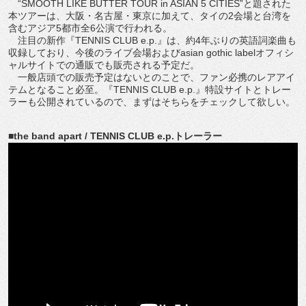
“SMOOTH LIKE BUTTER TOUR in ASIAN 5 CITIES”と題された
本ツアーは、大阪・名古屋・東京に加えて、タイの2会場と台湾を
含むアジア5都市全6公演で行われる。
注目の新作『TENNIS CLUB e.p.』は、約4年ぶりの英語詞楽曲も
収録しており、今後のライブ会場およびasian gothic labelオフィシ
ャルサイトでの通販でも販売される予定だ。
一般店頭での販売予定はないとのことで、ファン必携のレアアイ
テムとなること必至。『TENNIS CLUB e.p.』特設サイトとトレー
ラーも公開されているので、まずはそちらをチェックして欲しい。
■the band apart / TENNIS CLUB e.p.トレーラー