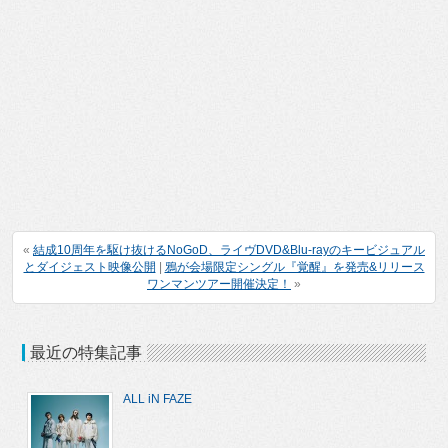
«
結成10周年を駆け抜けるNoGoD、ライヴDVD&Blu-rayのキービジュアル
とダイジェスト映像公開
|
鴉が会場限定シングル『覚醒』を発売&リリース
ワンマンツアー開催決定！
»
最近の特集記事
ALL iN FAZE