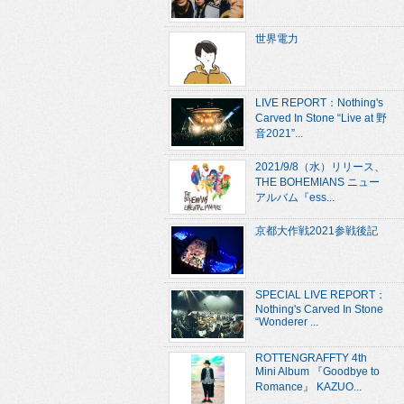
世界電力
LIVE REPORT：Nothing's
Carved In Stone “Live at 野
音2021”...
2021/9/8（水）リリース、
THE BOHEMIANS ニュー
アルバム『ess...
京都大作戦2021参戦後記
SPECIAL LIVE REPORT：
Nothing's Carved In Stone
“Wonderer ...
ROTTENGRAFFTY 4th
Mini Album 『Goodbye to
Romance』 KAZUO...