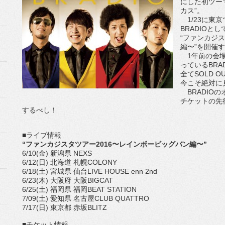
にした初ツーマン
カス”。
1/23に東
BRADIOと
“ファンカジ
編〜”を開催
1年前の会場
っているBR
全てSOLD 
今こそ絶対に
BRADIOの
チケットの先
するべし！
■ライブ情報
“ファンカジスタツアー2016〜レインボービッグバン編〜”
6/10(金) 新潟県 NEXS
6/12(日) 北海道 札幌COLONY
6/18(土) 宮城県 仙台LIVE HOUSE enn 2nd
6/23(木) 大阪府 大阪BIGCAT
6/25(土) 福岡県 福岡BEAT STATION
7/09(土) 愛知県 名古屋CLUB QUATTRO
7/17(日) 東京都 赤坂BLITZ
■チケット情報