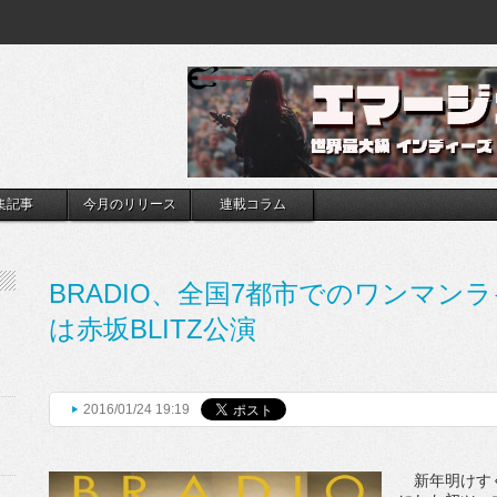
集記事
今月のリリース
連載コラム
BRADIO、全国7都市でのワンマン
は赤坂BLITZ公演
2016/01/24 19:19
新年明けすぐ