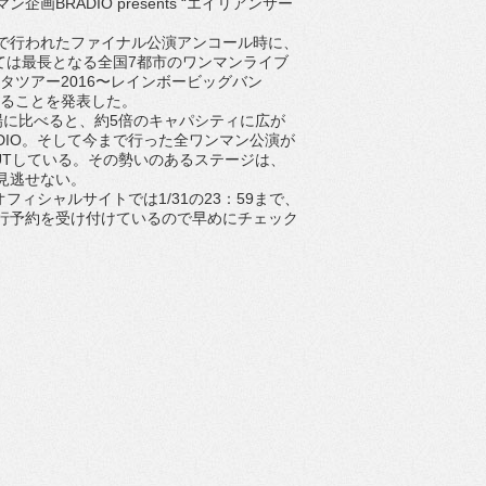
企画BRADIO presents “エイリアンサー
京で行われたファイナル公演アンコール時に、
しては最長となる全国7都市のワンマンライブ
スタツアー2016〜レインボービッグバン
することを発表した。
に比べると、約5倍のキャパシティに広が
ADIO。そして今まで行った全ワンマン公演が
OUTしている。その勢いのあるステージは、
見逃せない。
オフィシャルサイトでは1/31の23：59まで、
行予約を受け付けているので早めにチェック