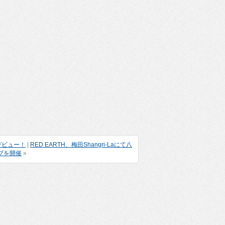
デビュー！
|
RED EARTH、梅田Shangri-Laにて八
ブを開催
»