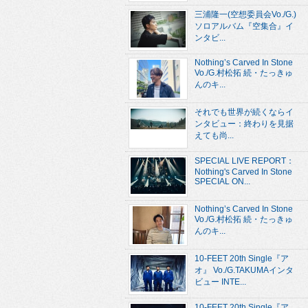
三浦隆一(空想委員会Vo./G.)
ソロアルバム『空集合』イ
ンタビ...
Nothing’s Carved In Stone
Vo./G.村松拓 続・たっきゅ
んのキ...
それでも世界が続くならイ
ンタビュー：終わりを見据
えても尚...
SPECIAL LIVE REPORT：
Nothing's Carved In Stone
SPECIAL ON...
Nothing’s Carved In Stone
Vo./G.村松拓 続・たっきゅ
んのキ...
10-FEET 20th Single『ア
オ』 Vo./G.TAKUMAインタ
ビュー INTE...
10-FEET 20th Single『ア