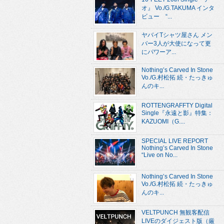
オ』 Vo./G.TAKUMA インタ
ビュー “...
ヤバイTシャツ屋さん メン
バー3人が大使になって更
にパワーア...
Nothing’s Carved In Stone
Vo./G.村松拓 続・たっきゅ
んのキ...
ROTTENGRAFFTY Digital
Single『永遠と影』特集：
KAZUOMI（G....
SPECIAL LIVE REPORT
Nothing’s Carved In Stone
“Live on No...
Nothing’s Carved In Stone
Vo./G.村松拓 続・たっきゅ
んのキ...
VELTPUNCH 無観客配信
LIVEのダイジェスト版（厳