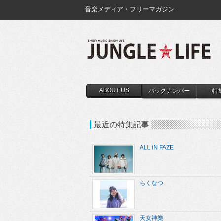
音楽メディア・フリーマガジン
ABOUT US
バックナンバー
特
最近の特集記事
ALL iN FAZE
らくなつ
天女神樂