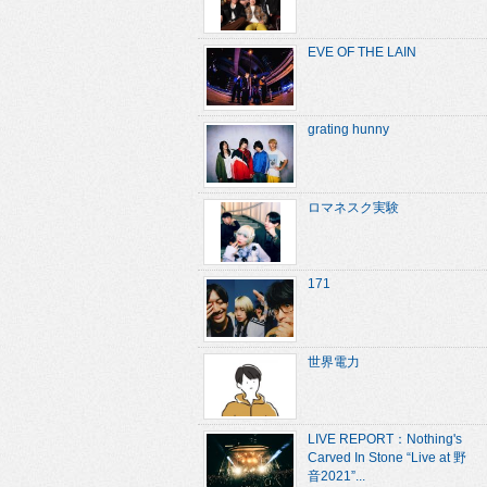
EVE OF THE LAIN
grating hunny
ロマネスク実験
171
世界電力
LIVE REPORT：Nothing's
Carved In Stone “Live at 野
音2021”...