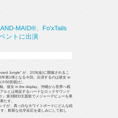
、BAND-MAID®、Fo’xTails
催イベントに出演
rd Jungle” が、2/19(金)に開催されるこ
年第1弾となる今回。出演するのは彼女 in
う4組(※50音順)だ。
 in the display。沖縄から世界へ精
。ビジュアルとは相反するハードなロックサウンド
スケ』第3期ED主題歌でメジャーデビューを果
を果たす。
ンドが、真っ白なホワイトボードにどんな絵
出す、斬新な化学反応を楽しみにして欲し