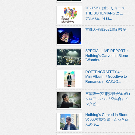
2021/9/8（水）リリース、
THE BOHEMIANS ニュー
アルバム『ess...
京都大作戦2021参戦後記
SPECIAL LIVE REPORT：
Nothing's Carved In Stone
“Wonderer ...
ROTTENGRAFFTY 4th
Mini Album 『Goodbye to
Romance』 KAZUO...
三浦隆一(空想委員会Vo./G.)
ソロアルバム『空集合』イ
ンタビ...
Nothing’s Carved In Stone
Vo./G.村松拓 続・たっきゅ
んのキ...