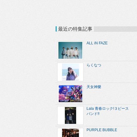
最近の特集記事
ALL iN FAZE
らくなつ
天女神樂
Lala 青春ロック!３ピース
バンド!!
PURPLE BUBBLE