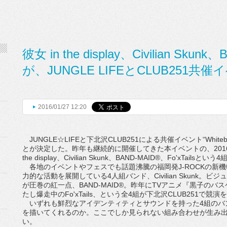
彼女 in the display、Civilian Skunk
が、JUNGLE LIFEとCLUB251共
2016/01/27 12:20
JUNGLE☆LIFEと下北沢CLUB251による共催イベント“Whiteboa
とが決定した。昨年も継続的に開催してきた本イベントの、2016
the display、Civilian Skunk、BAND-MAID®、Fo'xTailsとい
各地のイベントやフェスでも話題沸騰の福岡発J-ROCKの新機軸、彼女
力的な活動を展開している4人組バンド、Civilian Skunk
が圧巻の紅一点、BAND-MAID®。昨年にTVアニメ『黒子のバ
たし爆走中のFo'xTails、という全4組が下北沢CLUB251で競演
いずれも鮮烈なアイデンティティとサウンドを持った4組のバ
を描いてくれるのか。ここでしか見られない組み合わせが生み
い。