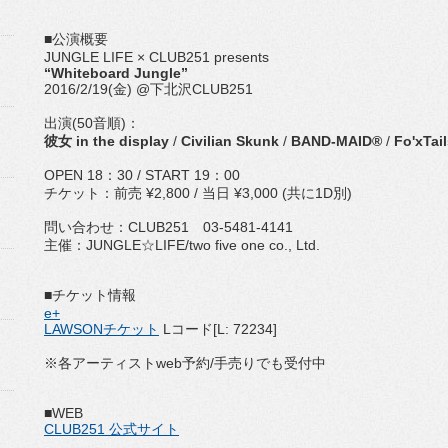
■公演概要
JUNGLE LIFE × CLUB251 presents
“Whiteboard Jungle”
2016/2/19(金) @下北沢CLUB251
出演(50音順)：
彼女 in the display
/
Civilian Skunk
/
BAND-MAID®
/
Fo'xTai
OPEN 18：30 / START 19：00
チケット：前売 ¥2,800 / 当日 ¥3,000 (共に1D別)
問い合わせ：CLUB251 03-5481-4141
主催：JUNGLE☆LIFE/two five one co., Ltd.
■チケット情報
e+
LAWSONチケット
Lコード[L: 72234]
※各アーティストweb予約/手売りでも受付中
■WEB
CLUB251 公式サイト