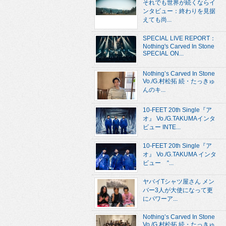
それでも世界が続くならイ
ンタビュー：終わりを見据
えても尚...
SPECIAL LIVE REPORT：
Nothing's Carved In Stone
SPECIAL ON...
Nothing’s Carved In Stone
Vo./G.村松拓 続・たっきゅ
んのキ...
10-FEET 20th Single『ア
オ』 Vo./G.TAKUMAインタ
ビュー INTE...
10-FEET 20th Single『ア
オ』 Vo./G.TAKUMA インタ
ビュー “...
ヤバイTシャツ屋さん メン
バー3人が大使になって更
にパワーア...
Nothing’s Carved In Stone
Vo./G.村松拓 続・たっきゅ