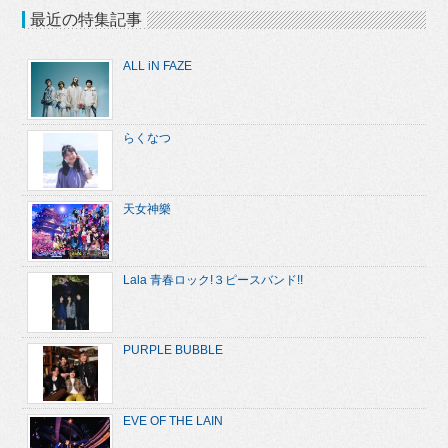
最近の特集記事
ALL iN FAZE
らくなつ
天女神樂
Lala 青春ロック!３ピースバンド!!
PURPLE BUBBLE
EVE OF THE LAIN