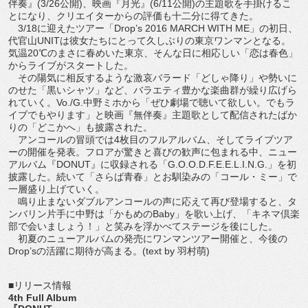
伴奏』(3/26公開)、映画『月光』(6/11公開)の主題歌を手掛けるこ
とになり、クリエイターからの評価も十二分に得てきた。
3/18に迎えたツアー「Drop’s 2016 MARCH WITH ME」の初日、
代官山UNITは彼女たちにとって久しぶりの東京ワンマンとなる。
気温20℃のまさに春めいた東京、そんな日に相応しい「恋は春色」
からライブがスタートした。
その陽気に相反するような激哀バラード「どしゃ降り」や勢いに
のせた「黒いシャツ」など、バラエティ豊かな楽曲群が繰り広げら
れていく。Vo./G.中野ミホから「ぜひ劇場で聴いて欲しい。でもラ
イブでもやります」と映画『無伴奏』主題歌として配信されたばか
りの「どこかへ」も披露された。
アンコールの冒頭では4枚目のフルアルバム、そしてライブツア
ーの開催を発表。フロアが驚きと喜びの歓声に包まれる中、ニュー
アルバム『DONUT』に収録される「G.O.O.D.F.E.E.L.I.N.G.」を初
披露した。続いて「さらば青春」とお馴染みの「コール・ミー」で
一層盛り上げていく。
鳴り止まないダブルアンコールの声に応えて再び登場すると、タ
ンバリン片手に中野は「かもめのBaby」を歌い上げ、「キネマ倶楽
部で会いましょう！」と笑みを浮かべてステージを後にした。
初夏のニューアルバムの発売にワンマンツアー開催と、今後の
Drop’sの活躍に期待が高まる。(text by 羽村萌)
■リリース情報
4th Full Album