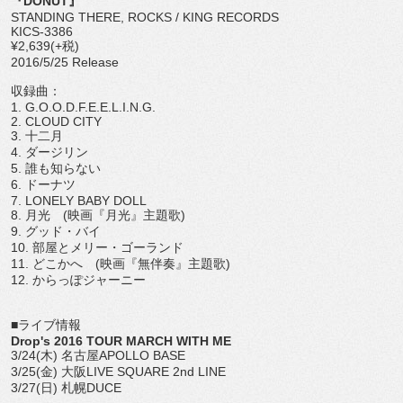
『DONUT』
STANDING THERE, ROCKS / KING RECORDS
KICS-3386
¥2,639(+税)
2016/5/25 Release
収録曲：
1. G.O.O.D.F.E.E.L.I.N.G.
2. CLOUD CITY
3. 十二月
4. ダージリン
5. 誰も知らない
6. ドーナツ
7. LONELY BABY DOLL
8. 月光 (映画『月光』主題歌)
9. グッド・バイ
10. 部屋とメリー・ゴーランド
11. どこかへ (映画『無伴奏』主題歌)
12. からっぽジャーニー
■ライブ情報
Drop's 2016 TOUR MARCH WITH ME
3/24(木) 名古屋APOLLO BASE
3/25(金) 大阪LIVE SQUARE 2nd LINE
3/27(日) 札幌DUCE