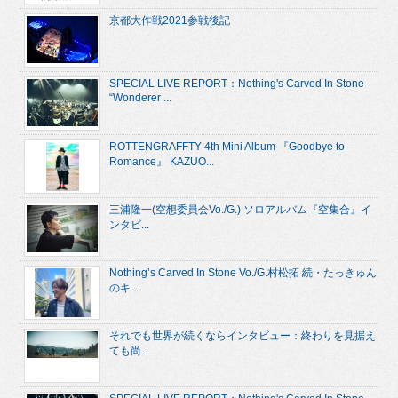
京都大作戦2021参戦後記
SPECIAL LIVE REPORT：Nothing's Carved In Stone
“Wonderer ...
ROTTENGRAFFTY 4th Mini Album 『Goodbye to
Romance』 KAZUO...
三浦隆一(空想委員会Vo./G.) ソロアルバム『空集合』イ
ンタビ...
Nothing’s Carved In Stone Vo./G.村松拓 続・たっきゅん
のキ...
それでも世界が続くならインタビュー：終わりを見据え
ても尚...