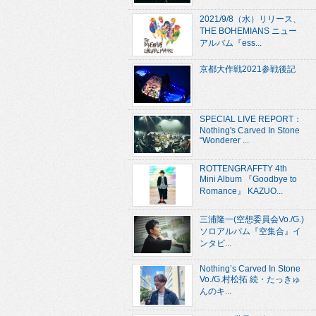
2021/9/8（水）リリース、
THE BOHEMIANS ニュー
アルバム『ess...
京都大作戦2021参戦後記
SPECIAL LIVE REPORT：
Nothing's Carved In Stone
“Wonderer ...
ROTTENGRAFFTY 4th
Mini Album 『Goodbye to
Romance』 KAZUO...
三浦隆一(空想委員会Vo./G.)
ソロアルバム『空集合』イ
ンタビ...
Nothing’s Carved In Stone
Vo./G.村松拓 続・たっきゅ
んのキ...