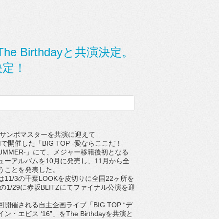
e Birthdayと共演決定。
決定！
4にサンボマスターを共演に迎えて
OMで開催した「BIG TOP -愛ならここだ！
E SUMMER-」にて、メジャー移籍後初となる
ューアルバムを10月に発売し、11月から全
うことを発表した。
1/3の千葉LOOKを皮切りに全国22ヶ所を
年の1/29に赤坂BLITZにてファイナル公演を迎
催される自主企画ライブ「BIG TOP “デ
・エビス ‘16”」をThe Birthdayを共演と