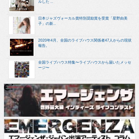
ルした ...
日本ジャズヴォーカル賞特別奨励賞を受賞「星野由美
子」の新...
2020年4月、全国のライブハウス関係者47人からの現状
報告。
全国ライブハウス特集〜ライブハウスから届いたメッセ
ージ〜