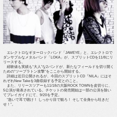
エレクトロなギターロックバンド「JAWEYE」と、エレクトロで
ダンサブルなメタルバンド「LOKA」が、スプリットCDを11/8にリ
リースする。
経験値も実績も“大人”な2バンドが、新たなフィールドを切り開く
ための“ツープラトン攻撃”をここから開始する。
詳細は近日公開されるが、今回のスプリットCD『NILA』にはそ
れぞれNew Takeを3曲収録する予定とのこと。
また、リリースツアーも11/18の大阪ROCK TOWNを皮切りに、
5公演が発表されている。チケットの発売開始は一部の公演を除い
てプレイガイドにて、9/20を予定。
“急いで耳で聴け！ しっかり目で観ろ！ そして全身から吐きだ
せ！”。