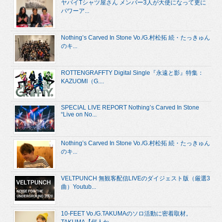
ヤバイTシャツ屋さん メンバー3人が大使になって更に
パワーア...
Nothing’s Carved In Stone Vo./G.村松拓 続・たっきゅん
のキ...
ROTTENGRAFFTY Digital Single『永遠と影』特集：
KAZUOMI（G....
SPECIAL LIVE REPORT Nothing’s Carved In Stone
“Live on No...
Nothing’s Carved In Stone Vo./G.村松拓 続・たっきゅん
のキ...
VELTPUNCH 無観客配信LIVEのダイジェスト版（厳選3
曲）Youtub...
10-FEET Vo./G.TAKUMAのソロ活動に密着取材。