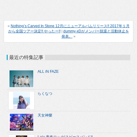
«
Nothing’s Carved In Stone 12月にニューアルバムリリース!! 2017年１月
から全国ツアー決定!! やったー!!
|
dummy-xDがメンバー脱退と活動休止を
発表。
»
最近の特集記事
ALL iN FAZE
らくなつ
天女神樂